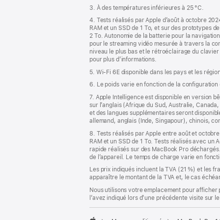
3. À des températures inférieures à 25 °C.
4. Tests réalisés par Apple d’août à octobre 
RAM et un SSD de 1 To, et sur des prototypes
2 To. Autonomie de la batterie pour la navigatio
pour le streaming vidéo mesurée à travers la con
niveau le plus bas et le rétroéclairage du clavier 
pour plus d’informations.
5. Wi-Fi 6E disponible dans les pays et les régio
6. Le poids varie en fonction de la configuration
7. Apple Intelligence est disponible en version b
sur l’anglais (Afrique du Sud, Australie, Canad
et des langues supplémentaires seront disponible
allemand, anglais (Inde, Singapour), chinois, cor
8. Tests réalisés par Apple entre août et oct
RAM et un SSD de 1 To. Tests réalisés avec u
rapide réalisés sur des MacBook Pro déchargés. 
de l’appareil. Le temps de charge varie en fonct
Les prix indiqués incluent la TVA (21 %) et les f
apparaître le montant de la TVA et, le cas échéan
Nous utilisons votre emplacement pour afficher 
l’avez indiqué lors d’une précédente visite sur le