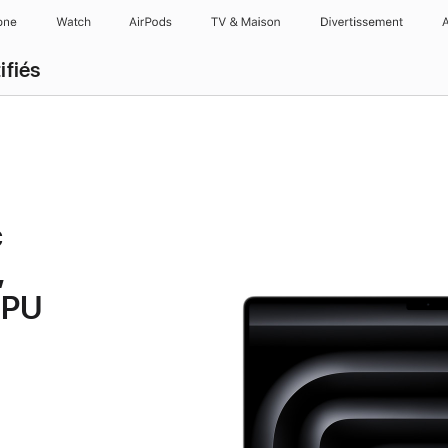
one
Watch
AirPods
TV & Maison
Divertissements
ifiés
c
,
GPU