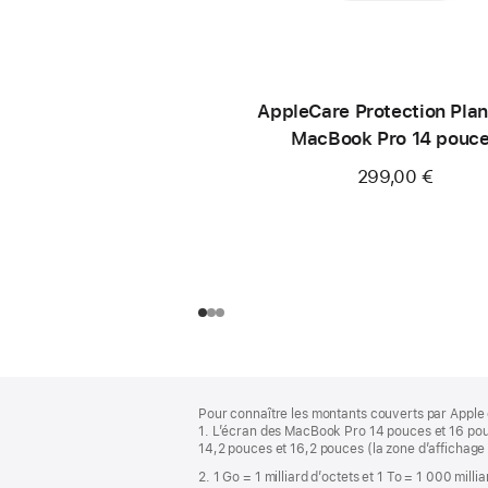
AppleCare Protection Plan
MacBook Pro 14 pouc
(M4 Pro/M4 Max)
299,00 €
Pied
Notes
Pour connaître les montants couverts par Apple 
de
de
1. L’écran des MacBook Pro 14 pouces et 16 pou
bas
page
14,2 pouces et 16,2 pouces (la zone d’affichage 
de
2. 1 Go = 1 milliard d’octets et 1 To = 1 000 milli
page