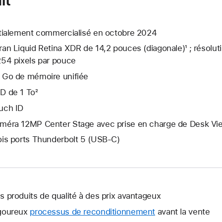
itialement commercialisé en octobre 2024
ran Liquid Retina XDR de 14,2 pouces (diagonale)¹ ; résolut
254 pixels par pouce
 Go de mémoire unifiée
D de 1 To²
uch ID
méra 12MP Center Stage avec prise en charge de Desk Vi
ois ports Thunderbolt 5 (USB‑C)
s produits de qualité à des prix avantageux
goureux
processus de reconditionnement
avant la vente