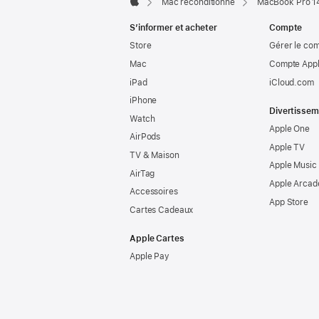
Mac reconditionné
MacBook Pro 14
Apple
S’informer et acheter
Compte
Store
Gérer le co
Mac
Compte Appl
iPad
iCloud.com
iPhone
Divertissem
Watch
Apple One
AirPods
Apple TV
TV & Maison
Apple Music
AirTag
Apple Arcad
Accessoires
App Store
Cartes Cadeaux
Apple Cartes
Apple Pay