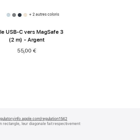
+ 2 autres coloris
le USB-C vers MagSafe 3
(2 m) - Argent
55,00 €
gulatoryinfo.apple.com/regulation1542
(s’ouvre
rectangle, leur diagonale fait respectivement
dans
une
nouvelle
fenêtre)