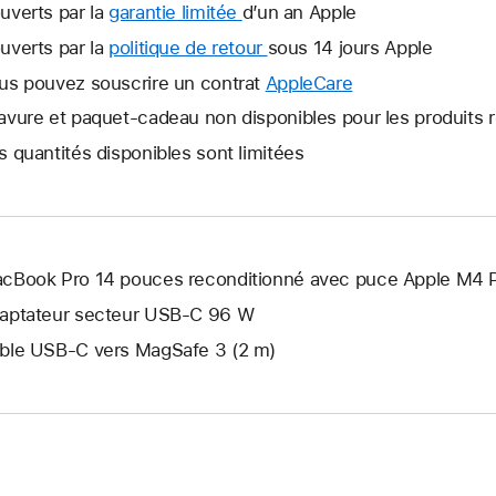
uverts par la
garantie limitée
Une
d’un an Apple
nouvelle
uverts par la
politique de retour
Une
sous 14 jours Apple
fenêtre
nouvelle
us pouvez souscrire un contrat
AppleCare
Une
s’ouvre.
fenêtre
nouvelle
avure et paquet-cadeau non disponibles pour les produits 
s’ouvre.
fenêtre
s quantités disponibles sont limitées
s’ouvre.
cBook Pro 14 pouces reconditionné avec puce Apple M4 
aptateur secteur USB‑C 96 W
ble USB-C vers MagSafe 3 (2 m)