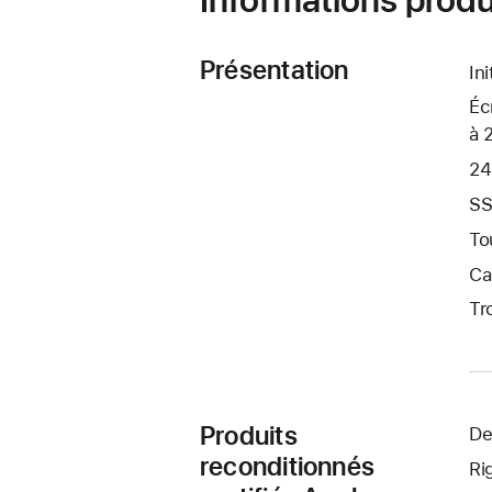
Présentation
In
Éc
à 
24
SS
To
Ca
Tr
Produits
De
reconditionnés
Ri