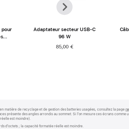
Précédent
Suivant
 pour
Adaptateur secteur USB‑C
Câb
es
96 W
85,00 €
en matière de recyclage et de gestion des batteries usagées, consultez la page
re
ces présente des angles arrondis au sommet. Si l’on mesure ces écrans comme un 
réelle est moindre).
ards d’octets ; la capacité formatée réelle est moindre.