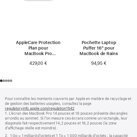
AppleCare Protection
Pochette Laptop
Plan pour
Puffer 16″ pour
MacBook Pro
MacBook de Rains
16 pouces
429,00 €
94,95 €
(M4 Pro/M4 Max)
Pied
Notes
Pour connaître les montants couverts par Apple en matière de recyclage et
de
de
de gestion des batteries usagées, consultez la page
bas
page
regulatoryinfo.apple.com/regulation1542
(s’ouvre
de
1. L’écran des MacBook Pro 14 pouces et 16 pouces présente des angles
dans
page
arrondis au sommet. Si l’on mesure ces écrans comme un rectangle, leur
une
diagonale fait respectivement 14,2 pouces et 16,2 pouces (la zone
nouvelle
d’affichage réelle est moindre).
fenêtre)
2. 1 Go = 1 milliard d’octets et 1 To = 1 000 milliards d’octets ; la capacité