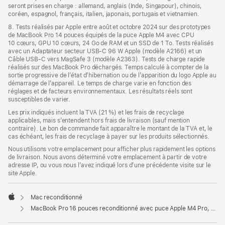
seront prises en charge : allemand, anglais (Inde, Singapour), chinois,
coréen, espagnol, français, italien, japonais, portugais et vietnamien.
8. Tests réalisés par Apple entre août et octobre 2024 sur des prototypes
de MacBook Pro 14 pouces équipés de la puce Apple M4 avec CPU
10 cœurs, GPU 10 cœurs, 24 Go de RAM et un SSD de 1 To. Tests réalisés
avec un Adaptateur secteur USB-C 96 W Apple (modèle A2166) et un
Câble USB-C vers MagSafe 3 (modèle A2363). Tests de charge rapide
réalisés sur des MacBook Pro déchargés. Temps calculé à compter de la
sortie progressive de l’état d’hibernation ou de l’apparition du logo Apple au
démarrage de l’appareil. Le temps de charge varie en fonction des
réglages et de facteurs environnementaux. Les résultats réels sont
susceptibles de varier.
Les prix indiqués incluent la TVA (21 %) et les frais de recyclage
applicables, mais s’entendent hors frais de livraison (sauf mention
contraire). Le bon de commande fait apparaître le montant de la TVA et, le
cas échéant, les frais de recyclage à payer sur les produits sélectionnés.
Nous utilisons votre emplacement pour afficher plus rapidement les options
de livraison. Nous avons déterminé votre emplacement à partir de votre
adresse IP, ou vous nous l’avez indiqué lors d’une précédente visite sur le
site Apple.
Mac reconditionné
Apple
MacBook Pro 16 pouces reconditionné avec puce Apple M4 Pro, CPU 14 cœurs et GPU 20 cœurs - Noir sidéral