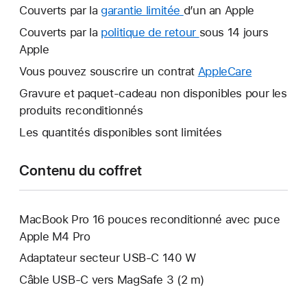
Couverts par la
garantie limitée
Une
d’un an Apple
nouvelle
Couverts par la
politique de retour
Une
sous 14 jours
fenêtre
Apple
nouvelle
s’ouvre.
fenêtre
Vous pouvez souscrire un contrat
AppleCare
Une
s’ouvre.
nouvelle
Gravure et paquet-cadeau non disponibles pour les
fenêtre
produits reconditionnés
s’ouvre.
Les quantités disponibles sont limitées
Contenu du coffret
MacBook Pro 16 pouces reconditionné avec puce
Apple M4 Pro
Adaptateur secteur USB-C 140 W
Câble USB-C vers MagSafe 3 (2 m)