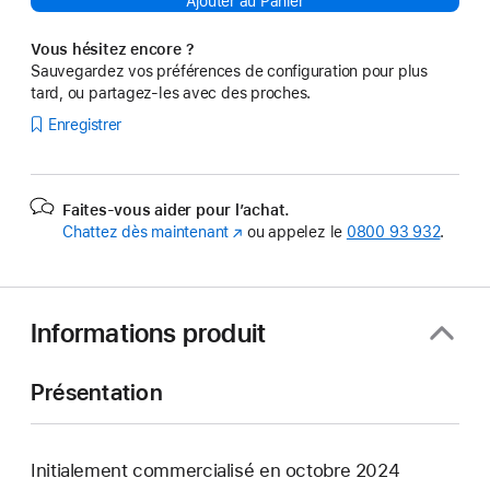
Ajouter au Panier
Vous hésitez encore ?
Sauvegardez vos préférences de configuration pour plus
tard, ou partagez-les avec des proches.
Enregistrer
Faites-vous aider pour l’achat.
Chattez dès maintenant
(s’ouvre
ou appelez le
0800 93 932
.
dans
une
nouvelle
fenêtre)
Informations produit
Présentation
Initialement commercialisé en octobre 2024