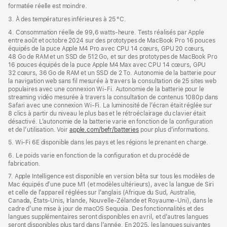
formatée réelle est moindre.
3. À des températures inférieures à 25 °C.
4. Consommation réelle de 99,6 watts‑heure. Tests réalisés par Apple
entre août et octobre 2024 sur des prototypes de MacBook Pro 16 pouces
équipés de la puce Apple M4 Pro avec CPU 14 cœurs, GPU 20 cœurs,
48 Go de RAM et un SSD de 512 Go, et sur des prototypes de MacBook Pro
16 pouces équipés de la puce Apple M4 Max avec CPU 14 cœurs, GPU
32 cœurs, 36 Go de RAM et un SSD de 2 To. Autonomie de la batterie pour
la navigation web sans fil mesurée à travers la consultation de 25 sites web
populaires avec une connexion Wi-Fi. Autonomie de la batterie pour le
streaming vidéo mesurée à travers la consultation de contenus 1080p dans
Safari avec une connexion Wi-Fi. La luminosité de l’écran était réglée sur
8 clics à partir du niveau le plus bas et le rétroéclairage du clavier était
désactivé. L’autonomie de la batterie varie en fonction de la configuration
et de l’utilisation. Voir
apple.com/befr/batteries
pour plus d’informations.
5. Wi-Fi 6E disponible dans les pays et les régions le prenant en charge.
6. Le poids varie en fonction de la configuration et du procédé de
fabrication.
7. Apple Intelligence est disponible en version bêta sur tous les modèles de
Mac équipés d’une puce M1 (et modèles ultérieurs), avec la langue de Siri
et celle de l’appareil réglées sur l’anglais (Afrique du Sud, Australie,
Canada, États-Unis, Irlande, Nouvelle-Zélande et Royaume-Uni), dans le
cadre d’une mise à jour de macOS Sequoia. Des fonctionnalités et des
langues supplémentaires seront disponibles en avril, et d’autres langues
seront disponibles plus tard dans l’année. En 2025, les langues suivantes