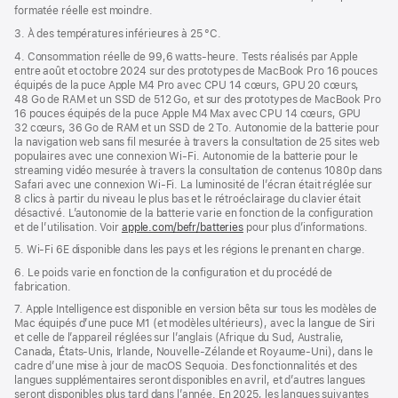
formatée réelle est moindre.
3. À des températures inférieures à 25 °C.
4. Consommation réelle de 99,6 watts‑heure. Tests réalisés par Apple
entre août et octobre 2024 sur des prototypes de MacBook Pro 16 pouces
équipés de la puce Apple M4 Pro avec CPU 14 cœurs, GPU 20 cœurs,
48 Go de RAM et un SSD de 512 Go, et sur des prototypes de MacBook Pro
16 pouces équipés de la puce Apple M4 Max avec CPU 14 cœurs, GPU
32 cœurs, 36 Go de RAM et un SSD de 2 To. Autonomie de la batterie pour
la navigation web sans fil mesurée à travers la consultation de 25 sites web
populaires avec une connexion Wi-Fi. Autonomie de la batterie pour le
streaming vidéo mesurée à travers la consultation de contenus 1080p dans
Safari avec une connexion Wi-Fi. La luminosité de l’écran était réglée sur
8 clics à partir du niveau le plus bas et le rétroéclairage du clavier était
désactivé. L’autonomie de la batterie varie en fonction de la configuration
et de l’utilisation. Voir
apple.com/befr/batteries
pour plus d’informations.
5. Wi-Fi 6E disponible dans les pays et les régions le prenant en charge.
6. Le poids varie en fonction de la configuration et du procédé de
fabrication.
7. Apple Intelligence est disponible en version bêta sur tous les modèles de
Mac équipés d’une puce M1 (et modèles ultérieurs), avec la langue de Siri
et celle de l’appareil réglées sur l’anglais (Afrique du Sud, Australie,
Canada, États-Unis, Irlande, Nouvelle-Zélande et Royaume-Uni), dans le
cadre d’une mise à jour de macOS Sequoia. Des fonctionnalités et des
langues supplémentaires seront disponibles en avril, et d’autres langues
seront disponibles plus tard dans l’année. En 2025, les langues suivantes