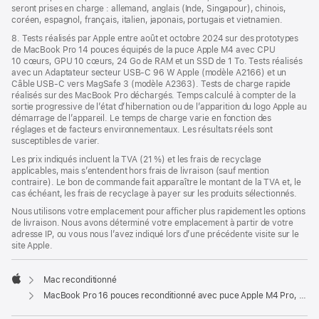
seront prises en charge : allemand, anglais (Inde, Singapour), chinois,
coréen, espagnol, français, italien, japonais, portugais et vietnamien.
8. Tests réalisés par Apple entre août et octobre 2024 sur des prototypes
de MacBook Pro 14 pouces équipés de la puce Apple M4 avec CPU
10 cœurs, GPU 10 cœurs, 24 Go de RAM et un SSD de 1 To. Tests réalisés
avec un Adaptateur secteur USB-C 96 W Apple (modèle A2166) et un
Câble USB-C vers MagSafe 3 (modèle A2363). Tests de charge rapide
réalisés sur des MacBook Pro déchargés. Temps calculé à compter de la
sortie progressive de l’état d’hibernation ou de l’apparition du logo Apple au
démarrage de l’appareil. Le temps de charge varie en fonction des
réglages et de facteurs environnementaux. Les résultats réels sont
susceptibles de varier.
Les prix indiqués incluent la TVA (21 %) et les frais de recyclage
applicables, mais s’entendent hors frais de livraison (sauf mention
contraire). Le bon de commande fait apparaître le montant de la TVA et, le
cas échéant, les frais de recyclage à payer sur les produits sélectionnés.
Nous utilisons votre emplacement pour afficher plus rapidement les options
de livraison. Nous avons déterminé votre emplacement à partir de votre
adresse IP, ou vous nous l’avez indiqué lors d’une précédente visite sur le
site Apple.
Mac reconditionné
Apple
MacBook Pro 16 pouces reconditionné avec puce Apple M4 Pro, CPU 14 cœurs et GPU 20 cœurs - Noir sidéral