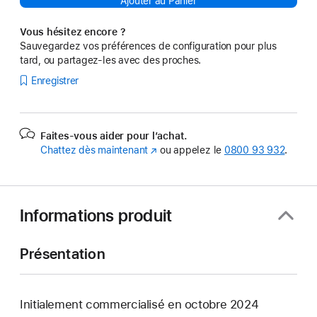
Ajouter au Panier
Vous hésitez encore ?
Sauvegardez vos préférences de configuration pour plus
tard, ou partagez-les avec des proches.
Enregistrer
Faites-vous aider pour l’achat.
Chattez dès maintenant
(s’ouvre
ou appelez le
0800 93 932
.
dans
une
nouvelle
fenêtre)
Informations produit
Présentation
Initialement commercialisé en octobre 2024