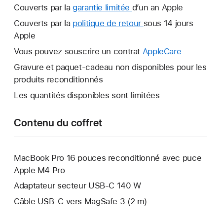
Couverts par la
garantie limitée
Une
d’un an Apple
nouvelle
Couverts par la
politique de retour
Une
sous 14 jours
fenêtre
Apple
nouvelle
s’ouvre.
fenêtre
Vous pouvez souscrire un contrat
AppleCare
Une
s’ouvre.
nouvelle
Gravure et paquet-cadeau non disponibles pour les
fenêtre
produits reconditionnés
s’ouvre.
Les quantités disponibles sont limitées
Contenu du coffret
MacBook Pro 16 pouces reconditionné avec puce
Apple M4 Pro
Adaptateur secteur USB-C 140 W
Câble USB-C vers MagSafe 3 (2 m)