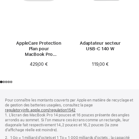
AppleCare Protection
Adaptateur secteur
Plan pour
USB-C 140 W
MacBook Pro
16 pouces
119,00 €
429,00 €
(M4 Pro/M4 Max)
Pied
Notes
Pour connaître les montants couverts par Apple en matière de recyclage et
de
de
de gestion des batteries usagées, consultez la page
bas
page
regulatoryinfo.apple.com/regulation1542
(s’ouvre
de
1. L’écran des MacBook Pro 14 pouces et 16 pouces présente des angles
dans
page
arrondis au sommet. Si l’on mesure ces écrans comme un rectangle, leur
une
diagonale fait respectivement 14,2 pouces et 16,2 pouces (la zone
nouvelle
d’affichage réelle est moindre).
fenêtre)
2. 1 Go = 1 milliard d’octets et 1 To = 1 000 milliards d’octets ; la capacité