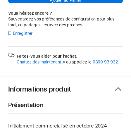
Ajouter au Panier
Vous hésitez encore ?
Sauvegardez vos préférences de configuration pour plus
tard, ou partagez-les avec des proches.
Enregistrer
Faites-vous aider pour l’achat.
Chattez dès maintenant
(s’ouvre
ou appelez le
0800 93 932
.
dans
une
nouvelle
fenêtre)
Informations produit
Présentation
Initialement commercialisé en octobre 2024