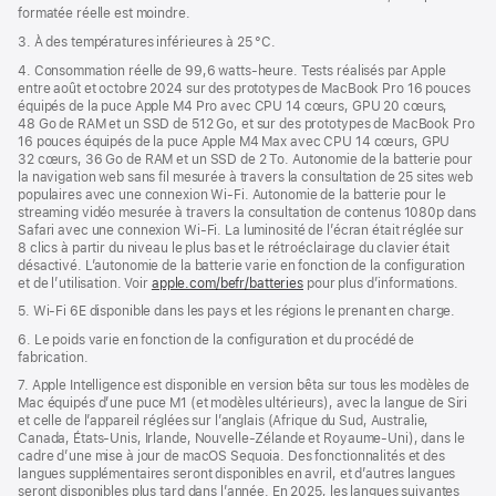
formatée réelle est moindre.
3. À des températures inférieures à 25 °C.
4. Consommation réelle de 99,6 watts‑heure. Tests réalisés par Apple
entre août et octobre 2024 sur des prototypes de MacBook Pro 16 pouces
équipés de la puce Apple M4 Pro avec CPU 14 cœurs, GPU 20 cœurs,
48 Go de RAM et un SSD de 512 Go, et sur des prototypes de MacBook Pro
16 pouces équipés de la puce Apple M4 Max avec CPU 14 cœurs, GPU
32 cœurs, 36 Go de RAM et un SSD de 2 To. Autonomie de la batterie pour
la navigation web sans fil mesurée à travers la consultation de 25 sites web
populaires avec une connexion Wi-Fi. Autonomie de la batterie pour le
streaming vidéo mesurée à travers la consultation de contenus 1080p dans
Safari avec une connexion Wi-Fi. La luminosité de l’écran était réglée sur
8 clics à partir du niveau le plus bas et le rétroéclairage du clavier était
désactivé. L’autonomie de la batterie varie en fonction de la configuration
et de l’utilisation. Voir
apple.com/befr/batteries
pour plus d’informations.
5. Wi-Fi 6E disponible dans les pays et les régions le prenant en charge.
6. Le poids varie en fonction de la configuration et du procédé de
fabrication.
7. Apple Intelligence est disponible en version bêta sur tous les modèles de
Mac équipés d’une puce M1 (et modèles ultérieurs), avec la langue de Siri
et celle de l’appareil réglées sur l’anglais (Afrique du Sud, Australie,
Canada, États-Unis, Irlande, Nouvelle-Zélande et Royaume-Uni), dans le
cadre d’une mise à jour de macOS Sequoia. Des fonctionnalités et des
langues supplémentaires seront disponibles en avril, et d’autres langues
seront disponibles plus tard dans l’année. En 2025, les langues suivantes