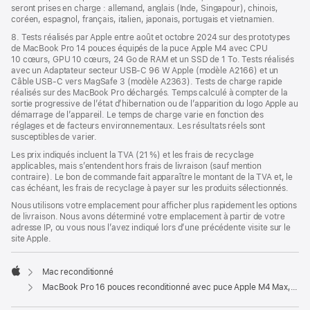
seront prises en charge : allemand, anglais (Inde, Singapour), chinois,
coréen, espagnol, français, italien, japonais, portugais et vietnamien.
8. Tests réalisés par Apple entre août et octobre 2024 sur des prototypes
de MacBook Pro 14 pouces équipés de la puce Apple M4 avec CPU
10 cœurs, GPU 10 cœurs, 24 Go de RAM et un SSD de 1 To. Tests réalisés
avec un Adaptateur secteur USB-C 96 W Apple (modèle A2166) et un
Câble USB-C vers MagSafe 3 (modèle A2363). Tests de charge rapide
réalisés sur des MacBook Pro déchargés. Temps calculé à compter de la
sortie progressive de l’état d’hibernation ou de l’apparition du logo Apple au
démarrage de l’appareil. Le temps de charge varie en fonction des
réglages et de facteurs environnementaux. Les résultats réels sont
susceptibles de varier.
Les prix indiqués incluent la TVA (21 %) et les frais de recyclage
applicables, mais s’entendent hors frais de livraison (sauf mention
contraire). Le bon de commande fait apparaître le montant de la TVA et, le
cas échéant, les frais de recyclage à payer sur les produits sélectionnés.
Nous utilisons votre emplacement pour afficher plus rapidement les options
de livraison. Nous avons déterminé votre emplacement à partir de votre
adresse IP, ou vous nous l’avez indiqué lors d’une précédente visite sur le
site Apple.
Mac reconditionné
Apple
MacBook Pro 16 pouces reconditionné avec puce Apple M4 Max, CPU 16 cœurs et GPU 40 cœurs - Noir sidéral