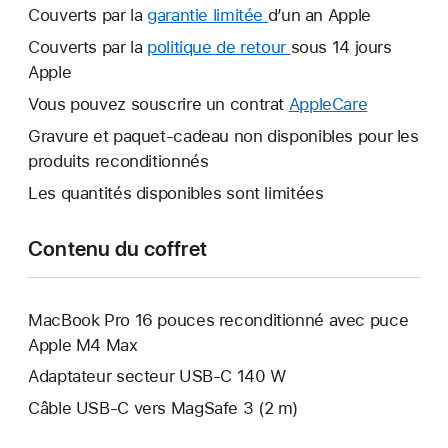
Couverts par la
garantie limitée
Une
d’un an Apple
nouvelle
Couverts par la
politique de retour
Une
sous 14 jours
fenêtre
Apple
nouvelle
s’ouvre.
fenêtre
Vous pouvez souscrire un contrat
AppleCare
Une
s’ouvre.
nouvelle
Gravure et paquet-cadeau non disponibles pour les
fenêtre
produits reconditionnés
s’ouvre.
Les quantités disponibles sont limitées
Contenu du coffret
MacBook Pro 16 pouces reconditionné avec puce
Apple M4 Max
Adaptateur secteur USB-C 140 W
Câble USB-C vers MagSafe 3 (2 m)