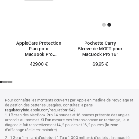
AppleCare Protection
Pochette Carry
Plan pour
Sleeve de MOFT pour
MacBook Pro
MacBook Pro 16″
16 pouces
429,00 €
69,95 €
(M4 Pro/M4 Max)
Pied
Notes
Pour connaître les montants couverts par Apple en matière de recyclage et
de
de
de gestion des batteries usagées, consultez la page
bas
page
regulatoryinfo.apple.com/regulation1542
(s’ouvre
de
1. L’écran des MacBook Pro 14 pouces et 16 pouces présente des angles
dans
page
arrondis au sommet. Si l’on mesure ces écrans comme un rectangle, leur
une
diagonale fait respectivement 14,2 pouces et 16,2 pouces (la zone
nouvelle
d’affichage réelle est moindre).
fenêtre)
2. 1 Go = 1 milliard d’octets et 1 To = 1 000 milliards d’octets ; la capacité