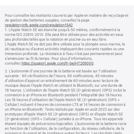
Pied
Notes
Pour connaître les montants couverts par Apple en matière de recyclage et
de
de
de gestion des batteries usagées, consultez la page
bas
page
regulatoryinfo.apple.com/regulation1542
(s’ouvre
de
1. L’Apple Watch SE est étanche jusqu’à 50 mètres, conformément à la
dans
page
norme ISO 22810:2010. Elle peut être utilisée pour des activités en eaux
une
peu profondes telles que la natation en piscine ou en eau libre.
nouvelle
L’Apple Watch SE ne doit pas être utilisée pour la plongée sous‑marine, le
fenêtre)
ski nautique ou d’autres activités impliquant des courants rapides ou une
immersion profonde. La résistance à l’eau n’est pas permanente et peut
s’amenuiser au fil du temps. Pour plus d’informations,
consultez
https://support.apple.com/fr-be/HT205000
.
2. L’autonomie d’une journée de la batterie est basée sur l’utilisation
suivante : 90 vérifications de l’heure, 90 notifications, 45 minutes
d’utilisation d’apps et un entraînement de 60 minutes avec lecture de
musique depuis l’Apple Watch en utilisant le Bluetooth, sur une durée de
18 heures. L’utilisation de l’Apple Watch SE (2ᵉ génération) (GPS) inclut la
connexion à un iPhone en Bluetooth pendant l’intégralité des 18 heures.
Les 18 heures d’utilisation de l’Apple Watch SE (2ᵉ génération) (GPS +
Cellular) incluent 4 heures de connexion LTE et 14 heures de connexion à
un iPhone en Bluetooth. Tests réalisés par Apple en août 2022 sur des
prototypes d’Apple Watch SE (2ᵉ génération) (GPS) et d’Apple Watch SE
(2ᵉ génération) (GPS + Cellular) jumelés à un iPhone. Tous les appareils
étaient équipés de préversions logicielles. L’autonomie de la batterie varie
en fonction de l’utilisation, de la configuration, du réseau cellulaire, de la
puissance du signal et de nombreux autres facteurs. Les résultats réels