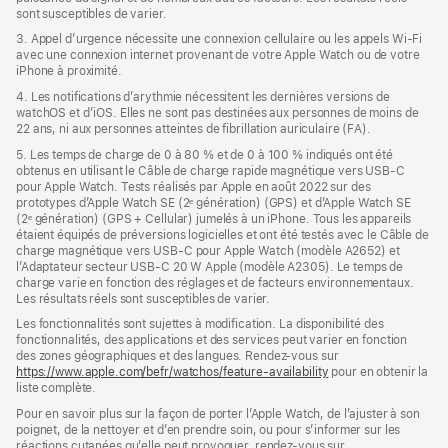
sont susceptibles de varier.
3. Appel d’urgence nécessite une connexion cellulaire ou les appels Wi‑Fi
avec une connexion internet provenant de votre Apple Watch ou de votre
iPhone à proximité.
4. Les notifications d’arythmie nécessitent les dernières versions de
watchOS et d’iOS. Elles ne sont pas destinées aux personnes de moins de
22 ans, ni aux personnes atteintes de fibrillation auriculaire (FA).
5. Les temps de charge de 0 à 80 % et de 0 à 100 % indiqués ont été
obtenus en utilisant le Câble de charge rapide magnétique vers USB‑C
pour Apple Watch. Tests réalisés par Apple en août 2022 sur des
prototypes d’Apple Watch SE (2ᵉ génération) (GPS) et d’Apple Watch SE
(2ᵉ génération) (GPS + Cellular) jumelés à un iPhone. Tous les appareils
étaient équipés de préversions logicielles et ont été testés avec le Câble de
charge magnétique vers USB‑C pour Apple Watch (modèle A2652) et
l’Adaptateur secteur USB-C 20 W Apple (modèle A2305). Le temps de
charge varie en fonction des réglages et de facteurs environnementaux.
Les résultats réels sont susceptibles de varier.
Les fonctionnalités sont sujettes à modification. La disponibilité des
fonctionnalités, des applications et des services peut varier en fonction
des zones géographiques et des langues. Rendez-vous sur
https://www.apple.com/befr/watchos/feature-availability
pour en obtenir la
liste complète.
Pour en savoir plus sur la façon de porter l’Apple Watch, de l’ajuster à son
poignet, de la nettoyer et d’en prendre soin, ou pour s’informer sur les
réactions cutanées qu’elle peut provoquer, rendez-vous sur