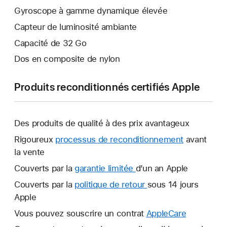
Gyroscope à gamme dynamique élevée
Capteur de luminosité ambiante
Capacité de 32 Go
Dos en composite de nylon
Produits reconditionnés certifiés Apple
Des produits de qualité à des prix avantageux
Rigoureux
processus de reconditionnement
avant
la vente
Couverts par la
garantie limitée
Une
d’un an Apple
nouvelle
Couverts par la
politique de retour
Une
sous 14 jours
fenêtre
Apple
nouvelle
s’ouvre.
fenêtre
Vous pouvez souscrire un contrat
AppleCare
Une
s’ouvre.
nouvelle