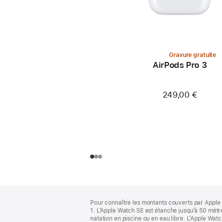
Gravure gratuite
AirPods Pro 3
249,00 €
Pied
Notes
Pour connaître les montants couverts par Apple 
de
de
1. L’Apple Watch SE est étanche jusqu’à 50 mètre
bas
page
natation en piscine ou en eau libre. L’Apple Watc