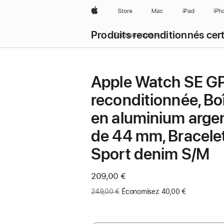
Apple
Store
Mac
iPad
iPh
Produits reconditionnés cert
Tout parcourir
Apple Watch SE G
reconditionnée, Boî
en aluminium arge
de 44 mm, Bracele
Sport denim S/M
Maintenant
209,00 €
Ancien
249,00 €
Économisez 40,00 €
prix
: