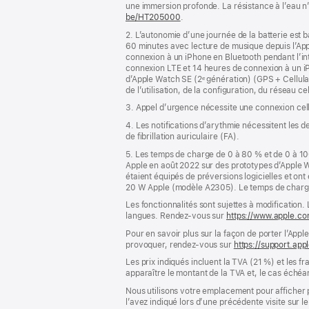
de
une immersion profonde. La résistance à l’eau n
page
be/HT205000
.
2. L’autonomie d’une journée de la batterie est ba
60 minutes avec lecture de musique depuis l’Apple
connexion à un iPhone en Bluetooth pendant l’int
connexion LTE et 14 heures de connexion à un iP
d’Apple Watch SE (2ᵉ génération) (GPS + Cellular
de l’utilisation, de la configuration, du réseau c
3. Appel d’urgence nécessite une connexion cell
4. Les notifications d’arythmie nécessitent les 
de fibrillation auriculaire (FA).
5. Les temps de charge de 0 à 80 % et de 0 à 10
Apple en août 2022 sur des prototypes d’Apple W
étaient équipés de préversions logicielles et 
20 W Apple (modèle A2305). Le temps de charge v
Les fonctionnalités sont sujettes à modification.
langues. Rendez-vous sur
https://www.apple.com
Pour en savoir plus sur la façon de porter l’Appl
provoquer, rendez-vous sur
https://support.ap
Les prix indiqués incluent la TVA (21 %) et les f
apparaître le montant de la TVA et, le cas échéan
Nous utilisons votre emplacement pour afficher 
l’avez indiqué lors d’une précédente visite sur le