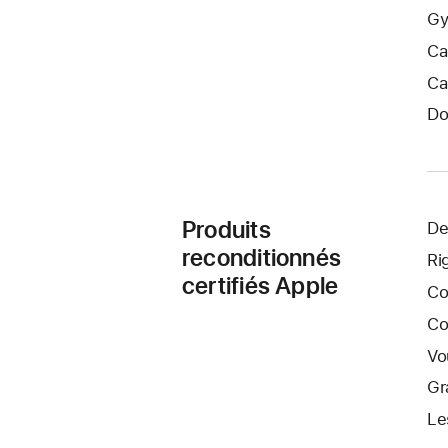
Gy
Ca
Ca
Do
Produits
De
reconditionnés
Ri
certifiés Apple
Co
Co
Vo
Gr
Le