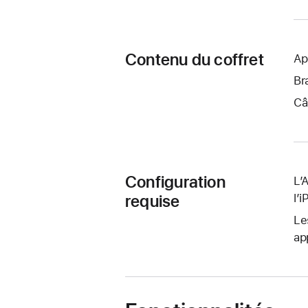
Contenu du coffret
Ap
Br
Câ
Configuration
L’
requise
l’
Le
ap