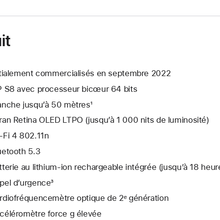
it
itialement commercialisés en septembre 2022
P S8 avec processeur bicœur 64 bits
anche jusqu’à 50 mètres¹
ran Retina OLED LTPO (jusqu’à 1 000 nits de luminosité)
-Fi 4 802.11n
uetooth 5.3
tterie au lithium‑ion rechargeable intégrée (jusqu’à 18 heur
pel d’urgence³
rdio­fréquence­mètre optique de 2ᵉ génération
céléromètre force g élevée