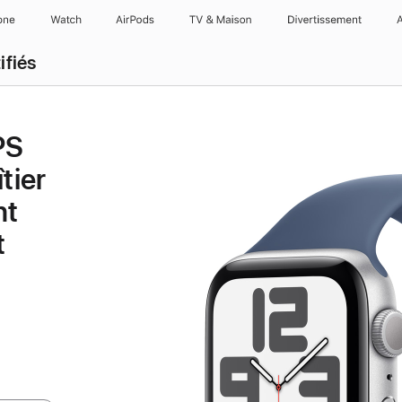
one
Watch
AirPods
TV & Maison
Divertissements
ifiés
PS
tier
nt
t