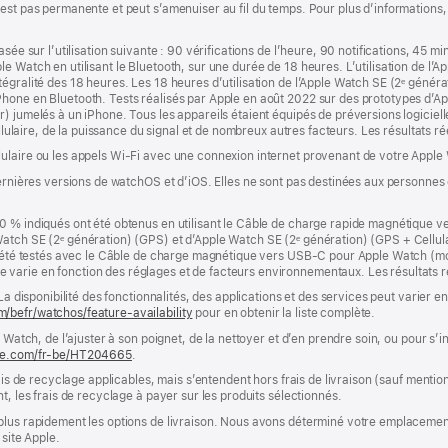
’est pas permanente et peut s’amenuiser au fil du temps. Pour plus d’informations
sée sur l’utilisation suivante : 90 vérifications de l’heure, 90 notifications, 45 m
 Watch en utilisant le Bluetooth, sur une durée de 18 heures. L’utilisation de l’A
égralité des 18 heures. Les 18 heures d’utilisation de l’Apple Watch SE (2ᵉ généra
hone en Bluetooth. Tests réalisés par Apple en août 2022 sur des prototypes d’A
) jumelés à un iPhone. Tous les appareils étaient équipés de préversions logicielle
ellulaire, de la puissance du signal et de nombreux autres facteurs. Les résultats ré
ulaire ou les appels Wi‑Fi avec une connexion internet provenant de votre Apple 
dernières versions de watchOS et d’iOS. Elles ne sont pas destinées aux personnes
0 % indiqués ont été obtenus en utilisant le Câble de charge rapide magnétique 
atch SE (2ᵉ génération) (GPS) et d’Apple Watch SE (2ᵉ génération) (GPS + Cellula
ont été testés avec le Câble de charge magnétique vers USB‑C pour Apple Watch (
arie en fonction des réglages et de facteurs environnementaux. Les résultats rée
 La disponibilité des fonctionnalités, des applications et des services peut varier
/befr/watchos/feature-availability
pour en obtenir la liste complète.
e Watch, de l’ajuster à son poignet, de la nettoyer et d’en prendre soin, ou pour s’
ple.com/fr-be/HT204665
.
rais de recyclage applicables, mais s’entendent hors frais de livraison (sauf ment
t, les frais de recyclage à payer sur les produits sélectionnés.
plus rapidement les options de livraison. Nous avons déterminé votre emplacement
 site Apple.