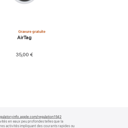
Gravure gratuite
AirTag
35,00 €
gulatoryinfo.apple.com/regulation1542
(s’ouvre
vités en eaux peu profondes telles que la
dans
tres activités impliquant des courants rapides ou
une