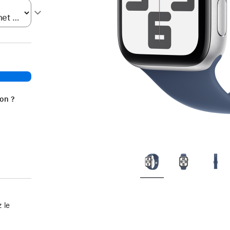
ion ?
 le