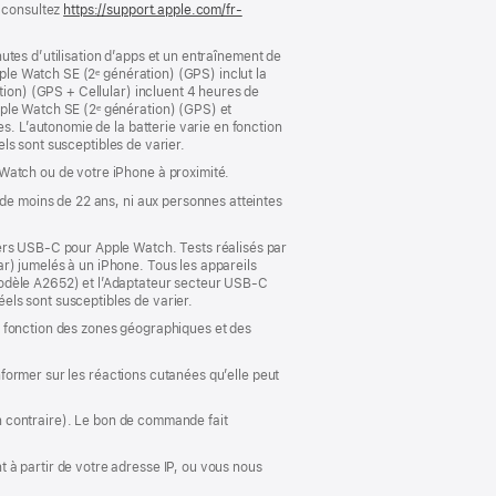
, consultez
https://support.apple.com/fr-
nouvelle
fenêtre)
inutes d’utilisation d’apps et un entraînement de
pple Watch SE (2ᵉ génération) (GPS) inclut la
tion) (GPS + Cellular) incluent 4 heures de
pple Watch SE (2ᵉ génération) (GPS) et
s. L’autonomie de la batterie varie en fonction
els sont susceptibles de varier.
Watch ou de votre iPhone à proximité.
 de moins de 22 ans, ni aux personnes atteintes
vers USB‑C pour Apple Watch. Tests réalisés par
r) jumelés à un iPhone. Tous les appareils
modèle A2652) et l’Adaptateur secteur USB-C
ls sont susceptibles de varier.
 en fonction des zones géographiques et des
informer sur les réactions cutanées qu’elle peut
ion contraire). Le bon de commande fait
 à partir de votre adresse IP, ou vous nous