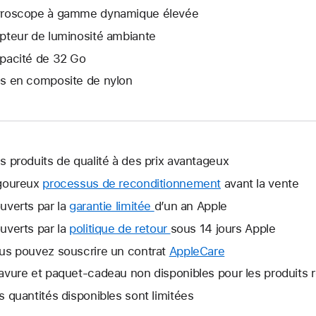
roscope à gamme dynamique élevée
pteur de luminosité ambiante
pacité de 32 Go
s en composite de nylon
s produits de qualité à des prix avantageux
goureux
processus de reconditionnement
avant la vente
uverts par la
garantie limitée
Une
d’un an Apple
nouvelle
uverts par la
politique de retour
Une
sous 14 jours Apple
fenêtre
nouvelle
us pouvez souscrire un contrat
AppleCare
Une
s’ouvre.
fenêtre
nouvelle
avure et paquet-cadeau non disponibles pour les produits 
s’ouvre.
fenêtre
s quantités disponibles sont limitées
s’ouvre.