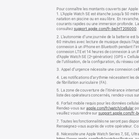
Pied
Notes
Pour connaître les montants couverts par Apple 
de
de
1. L’Apple Watch SE est étanche jusqu’à 50 mètre
bas
page
natation en piscine ou en eau libre. En revanche,
de
courants rapides ou une immersion profonde. La r
page
consultez
support.apple.com/fr-be/HT205000
.
2. L’autonomie d’une journée de la batterie est ba
60 minutes avec lecture de musique depuis l’Apple
connexion à un iPhone en Bluetooth pendant l’int
connexion LTE et 14 heures de connexion à un iP
d’Apple Watch SE (2ᵉ génération) (GPS + Cellular
de l’utilisation, de la configuration, du réseau c
3. Appel d’urgence nécessite une connexion cell
4. Les notifications d’arythmie nécessitent les 
de fibrillation auriculaire (FA).
5. La zone de couverture de l’itinérance interna
liste des opérateurs concernés, rendez-vous su
6. Forfait mobile requis pour les données cellula
Rendez‑vous sur
apple.com/fr/watch/cellular
pou
veuillez vous rendre sur
support.apple.com/fr
7. Toutes les fonctionnalités ne seront pas dispon
Renseignez-vous auprès de votre opérateur. Co
8. Nécessite une Apple Watch Series 7, SE, Ultr