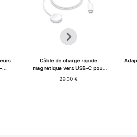
Précédent
Suivant
teurs
Câble de charge rapide
Adap
–
magnétique vers USB‑C pour
Apple Watch (1 m)
29,00 €