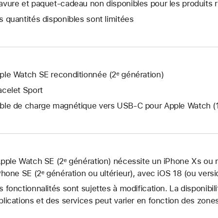
nouvelle
avure et paquet-cadeau non disponibles pour les produits 
s’ouvre.
fenêtre
s quantités disponibles sont limitées
s’ouvre.
ple Watch SE reconditionnée (2ᵉ génération)
acelet Sport
ble de charge magnétique vers USB‑C pour Apple Watch (
Apple Watch SE (2ᵉ génération) nécessite un iPhone Xs ou m
iPhone SE (2ᵉ génération ou ultérieur), avec iOS 18 (ou versi
s fonctionnalités sont sujettes à modification. La disponibil
plications et des services peut varier en fonction des zon