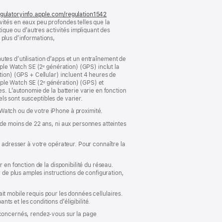
gulatoryinfo.apple.com/regulation1542
(s’ouvre
vités en eaux peu profondes telles que la
dans
tique ou d’autres activités impliquant des
une
 plus d’informations,
nouvelle
fenêtre)
inutes d’utilisation d’apps et un entraînement de
pple Watch SE (2ᵉ génération) (GPS) inclut la
tion) (GPS + Cellular) incluent 4 heures de
pple Watch SE (2ᵉ génération) (GPS) et
s. L’autonomie de la batterie varie en fonction
els sont susceptibles de varier.
Watch ou de votre iPhone à proximité.
 de moins de 22 ans, ni aux personnes atteintes
s adresser à votre opérateur. Pour connaître la
 en fonction de la disponibilité du réseau.
r de plus amples instructions de configuration,
fait mobile requis pour les données cellulaires.
ts et les conditions d’éligibilité.
 concernés, rendez-vous sur la page