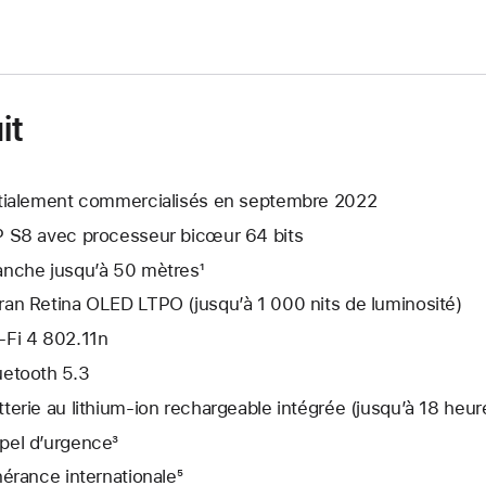
it
itialement commercialisés en septembre 2022
P S8 avec processeur bicœur 64 bits
anche jusqu’à 50 mètres¹
ran Retina OLED LTPO (jusqu’à 1 000 nits de luminosité)
-Fi 4 802.11n
uetooth 5.3
tterie au lithium‑ion rechargeable intégrée (jusqu’à 18 heur
pel d’urgence³
inérance internationale⁵