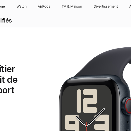
one
Watch
AirPods
TV & Maison
Divertissements
ifiés
tier
it de
port