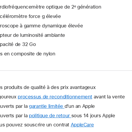
rdio­fréquence­mètre optique de 2ᵉ génération
céléromètre force g élevée
roscope à gamme dynamique élevée
pteur de luminosité ambiante
pacité de 32 Go
s en composite de nylon
s produits de qualité à des prix avantageux
goureux
processus de reconditionnement
avant la vente
uverts par la
garantie limitée
Une
d’un an Apple
nouvelle
uverts par la
politique de retour
Une
sous 14 jours Apple
fenêtre
nouvelle
us pouvez souscrire un contrat
AppleCare
Une
s’ouvre.
fenêtre