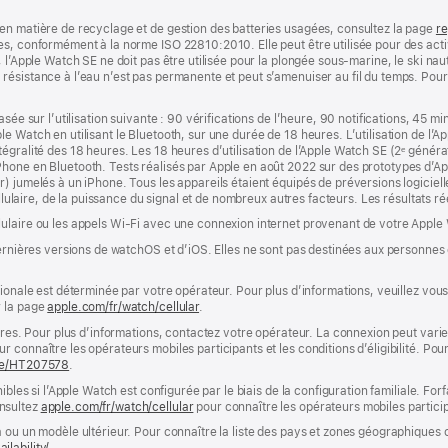
en matière de recyclage et de gestion des batteries usagées, consultez la page
re
s, conformément à la norme ISO 22810:2010. Elle peut être utilisée pour des acti
 l’Apple Watch SE ne doit pas être utilisée pour la plongée sous‑marine, le ski nau
ésistance à l’eau n’est pas permanente et peut s’amenuiser au fil du temps. Pour
sée sur l’utilisation suivante : 90 vérifications de l’heure, 90 notifications, 45 m
 Watch en utilisant le Bluetooth, sur une durée de 18 heures. L’utilisation de l’A
égralité des 18 heures. Les 18 heures d’utilisation de l’Apple Watch SE (2ᵉ généra
hone en Bluetooth. Tests réalisés par Apple en août 2022 sur des prototypes d’A
) jumelés à un iPhone. Tous les appareils étaient équipés de préversions logicielle
ellulaire, de la puissance du signal et de nombreux autres facteurs. Les résultats ré
ulaire ou les appels Wi‑Fi avec une connexion internet provenant de votre Apple 
dernières versions de watchOS et d’iOS. Elles ne sont pas destinées aux personnes
tionale est déterminée par votre opérateur. Pour plus d’informations, veuillez vou
r la page
apple.com/fr/watch/cellular
.
ires. Pour plus d’informations, contactez votre opérateur. La connexion peut varier
r connaître les opérateurs mobiles participants et les conditions d’éligibilité. Pou
-be/HT207578
.
ibles si l’Apple Watch est configurée par le biais de la configuration familiale. For
nsultez
apple.com/fr/watch/cellular
pour connaître les opérateurs mobiles participan
a ou un modèle ultérieur. Pour connaître la liste des pays et zones géographiques