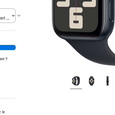
ion ?
 le