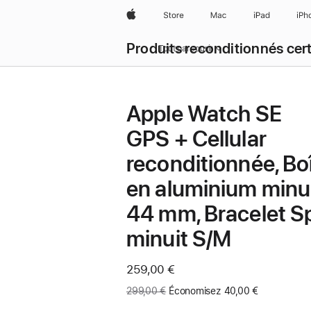
Apple
Store
Mac
iPad
iPh
Produits reconditionnés cert
Tout parcourir
Apple Watch SE
GPS + Cellular
reconditionnée, Boî
en aluminium minu
44 mm, Bracelet S
minuit S/M
Maintenant
259,00 €
Ancien
299,00 €
Économisez 40,00 €
prix