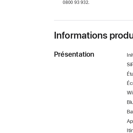
0800 93 932.
dans
une
nouvelle
fenêtre)
Informations produ
Présentation
In
Si
Ét
Éc
Wi
Bl
Ba
Ap
It