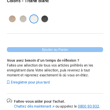
Coloris - Titane blanc
Titane
Titane
Titane
sable
naturel
noir
Titane blanc
Ajouter au Panier
Vous avez besoin d’un temps de réflexion ?
Faites une sélection de tous vos articles préférés en les
enregistrant dans Votre sélection, puis revenez à tout
moment et reprenez exactement là où vous en étiez.
Enregistrer pour plus tard
Faites-vous aider pour l’achat.
Chattez dès maintenant
(s’ouvre
ou appelez le
0800 93 932
.