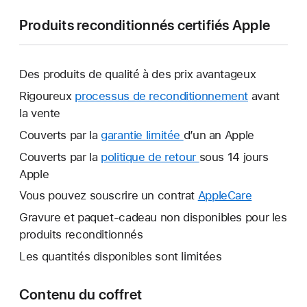
Produits reconditionnés certifiés Apple
Des produits de qualité à des prix avantageux
Rigoureux
processus de reconditionnement
avant
la vente
Couverts par la
garantie limitée
Une
d’un an Apple
nouvelle
Couverts par la
politique de retour
Une
sous 14 jours
fenêtre
Apple
nouvelle
s’ouvre.
fenêtre
Vous pouvez souscrire un contrat
AppleCare
Une
s’ouvre.
nouvelle
Gravure et paquet-cadeau non disponibles pour les
fenêtre
produits reconditionnés
s’ouvre.
Les quantités disponibles sont limitées
Contenu du coffret