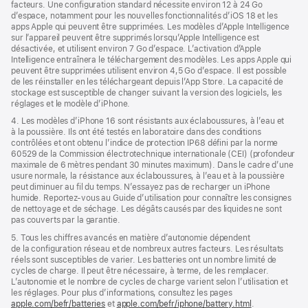
facteurs. Une configuration standard nécessite environ 12 à 24 Go
d’espace, notamment pour les nouvelles fonctionnalités d’iOS 18 et les
apps Apple qui peuvent être supprimées. Les modèles d’Apple Intelligence
sur l’appareil peuvent être supprimés lorsqu’Apple Intelligence est
désactivée, et utilisent environ 7 Go d’espace. L’activation d’Apple
Intelligence entraînera le téléchargement des modèles. Les apps Apple qui
peuvent être supprimées utilisent environ 4,5 Go d’espace. Il est possible
de les réinstaller en les téléchargeant depuis l’App Store. La capacité de
stockage est susceptible de changer suivant la version des logiciels, les
réglages et le modèle d’iPhone.
4. Les modèles d’iPhone 16 sont résistants aux éclaboussures, à l’eau et
à la poussière. Ils ont été testés en laboratoire dans des conditions
contrôlées et ont obtenu l’indice de protection IP68 défini par la norme
60529 de la Commission électrotechnique internationale (CEI) (profondeur
maximale de 6 mètres pendant 30 minutes maximum). Dans le cadre d’une
usure normale, la résistance aux éclaboussures, à l’eau et à la poussière
peut diminuer au fil du temps. N’essayez pas de recharger un iPhone
humide. Reportez‑vous au Guide d’utilisation pour connaître les consignes
de nettoyage et de séchage. Les dégâts causés par des liquides ne sont
pas couverts par la garantie.
5. Tous les chiffres avancés en matière d’autonomie dépendent
de la configuration réseau et de nombreux autres facteurs. Les résultats
réels sont susceptibles de varier. Les batteries ont un nombre limité de
cycles de charge. Il peut être nécessaire, à terme, de les remplacer.
L’autonomie et le nombre de cycles de charge varient selon l’utilisation et
les réglages. Pour plus d’informations, consultez les pages
apple.com/befr/batteries
et
apple.com/befr/iphone/battery.html
.