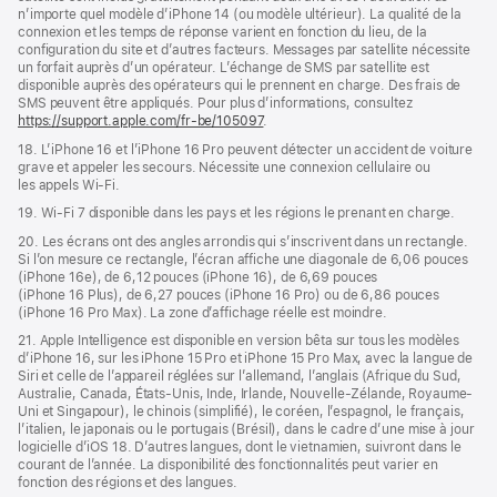
n’importe quel modèle d’iPhone 14 (ou modèle ultérieur). La qualité de la
connexion et les temps de réponse varient en fonction du lieu, de la
configuration du site et d’autres facteurs. Messages par satellite nécessite
un forfait auprès d’un opérateur. L’échange de SMS par satellite est
disponible auprès des opérateurs qui le prennent en charge. Des frais de
SMS peuvent être appliqués. Pour plus d’informations, consultez
https://support.apple.com/fr-be/105097
.
18. L’iPhone 16 et l’iPhone 16 Pro peuvent détecter un accident de voiture
grave et appeler les secours. Nécessite une connexion cellulaire ou
les appels Wi‑Fi.
19. Wi-Fi 7 disponible dans les pays et les régions le prenant en charge.
20. Les écrans ont des angles arrondis qui s’inscrivent dans un rectangle.
Si l’on mesure ce rectangle, l’écran affiche une diagonale de 6,06 pouces
(iPhone 16e), de 6,12 pouces (iPhone 16), de 6,69 pouces
(iPhone 16 Plus), de 6,27 pouces (iPhone 16 Pro) ou de 6,86 pouces
(iPhone 16 Pro Max). La zone d’affichage réelle est moindre.
21. Apple Intelligence est disponible en version bêta sur tous les modèles
d’iPhone 16, sur les iPhone 15 Pro et iPhone 15 Pro Max, avec la langue de
Siri et celle de l’appareil réglées sur l’allemand, l’anglais (Afrique du Sud,
Australie, Canada, États-Unis, Inde, Irlande, Nouvelle-Zélande, Royaume-
Uni et Singapour), le chinois (simplifié), le coréen, l’espagnol, le français,
l’italien, le japonais ou le portugais (Brésil), dans le cadre d’une mise à jour
logicielle d’iOS 18. D’autres langues, dont le vietnamien, suivront dans le
courant de l’année. La disponibilité des fonctionnalités peut varier en
fonction des régions et des langues.