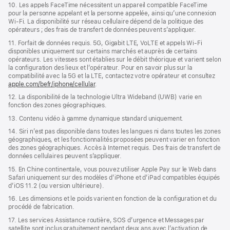
10. Les appels FaceTime nécessitent un appareil compatible FaceTime
pour la personne appelant et la personne appelée, ainsi qu’une connexion
Wi‑Fi. La disponibilité sur réseau cellulaire dépend de la politique des
opérateurs ; des frais de transfert de données peuvent s’appliquer.
11. Forfait de données requis. 5G, Gigabit LTE, VoLTE et appels Wi‑Fi
disponibles uniquement sur certains marchés et auprès de certains
opérateurs. Les vitesses sont établies sur le débit théorique et varient selon
la configuration des lieux et l’opérateur. Pour en savoir plus sur la
compatibilité avec la 5G et la LTE, contactez votre opérateur et consultez
apple.com/befr/iphone/cellular
.
12. La disponibilité de la technologie Ultra Wideband (UWB) varie en
fonction des zones géographiques.
13. Contenu vidéo à gamme dynamique standard uniquement.
14. Siri n’est pas disponible dans toutes les langues ni dans toutes les zones
géographiques, et les fonctionnalités proposées peuvent varier en fonction
des zones géographiques. Accès à Internet requis. Des frais de transfert de
données cellulaires peuvent s’appliquer.
15. En Chine continentale, vous pouvez utiliser Apple Pay sur le Web dans
Safari uniquement sur des modèles d’iPhone et d’iPad compatibles équipés
d’iOS 11.2 (ou version ultérieure).
16. Les dimensions et le poids varient en fonction de la configuration et du
procédé de fabrication.
17. Les services Assistance routière, SOS d’urgence et Messages par
satellite sont inclus gratuitement pendant deux ans avec l’activation de