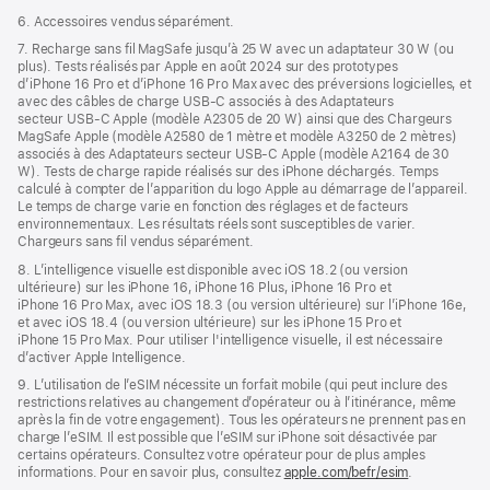
6. Accessoires vendus séparément.
7. Recharge sans fil MagSafe jusqu’à 25 W avec un adaptateur 30 W (ou
plus). Tests réalisés par Apple en août 2024 sur des prototypes
d’iPhone 16 Pro et d’iPhone 16 Pro Max avec des préversions logicielles, et
avec des câbles de charge USB‑C associés à des Adaptateurs
secteur USB‑C Apple (modèle A2305 de 20 W) ainsi que des Chargeurs
MagSafe Apple (modèle A2580 de 1 mètre et modèle A3250 de 2 mètres)
associés à des Adaptateurs secteur USB‑C Apple (modèle A2164 de 30
W). Tests de charge rapide réalisés sur des iPhone déchargés. Temps
calculé à compter de l’apparition du logo Apple au démarrage de l’appareil.
Le temps de charge varie en fonction des réglages et de facteurs
environnementaux. Les résultats réels sont susceptibles de varier.
Chargeurs sans fil vendus séparément.
8. L’intelligence visuelle est disponible avec iOS 18.2 (ou version
ultérieure) sur les iPhone 16, iPhone 16 Plus, iPhone 16 Pro et
iPhone 16 Pro Max, avec iOS 18.3 (ou version ultérieure) sur l’iPhone 16e,
et avec iOS 18.4 (ou version ultérieure) sur les iPhone 15 Pro et
iPhone 15 Pro Max. Pour utiliser l'intelligence visuelle, il est nécessaire
d’activer Apple Intelligence.
9. L’utilisation de l’eSIM nécessite un forfait mobile (qui peut inclure des
restrictions relatives au changement d’opérateur ou à l’itinérance, même
après la fin de votre engagement). Tous les opérateurs ne prennent pas en
charge l’eSIM. Il est possible que l’eSIM sur iPhone soit désactivée par
certains opérateurs. Consultez votre opérateur pour de plus amples
informations. Pour en savoir plus, consultez
apple.com/befr/esim
.