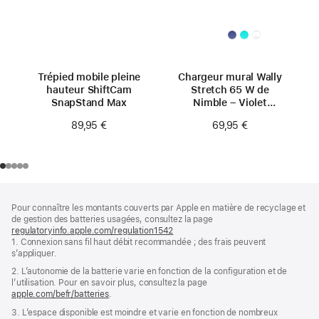
Trépied mobile pleine
Chargeur mural Wally
hauteur ShiftCam
Stretch 65 W de
SnapStand Max
Nimble – Violet
intense
89,95 €
69,95 €
Pied
Notes
Pour connaître les montants couverts par Apple en matière de recyclage et
de
de
de gestion des batteries usagées, consultez la page
bas
page
regulatoryinfo.apple.com/regulation1542
(s’ouvre
de
1. Connexion sans fil haut débit recommandée ; des frais peuvent
dans
page
s’appliquer.
une
nouvelle
2. L’autonomie de la batterie varie en fonction de la configuration et de
fenêtre)
l’utilisation. Pour en savoir plus, consultez la page
apple.com/befr/batteries
.
3. L’espace disponible est moindre et varie en fonction de nombreux