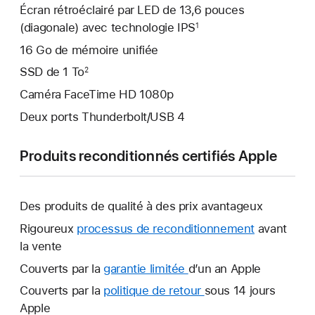
Écran rétroéclairé par LED de 13,6 pouces
(diagonale) avec technologie IPS
1
16 Go de mémoire unifiée
SSD de 1 To
2
Caméra FaceTime HD 1080p
Deux ports Thunderbolt/USB 4
Produits reconditionnés certifiés Apple
Des produits de qualité à des prix avantageux
Rigoureux
processus de reconditionnement
avant
la vente
Couverts par la
garantie limitée
Une
d’un an Apple
nouvelle
Couverts par la
politique de retour
Une
sous 14 jours
fenêtre
Apple
nouvelle