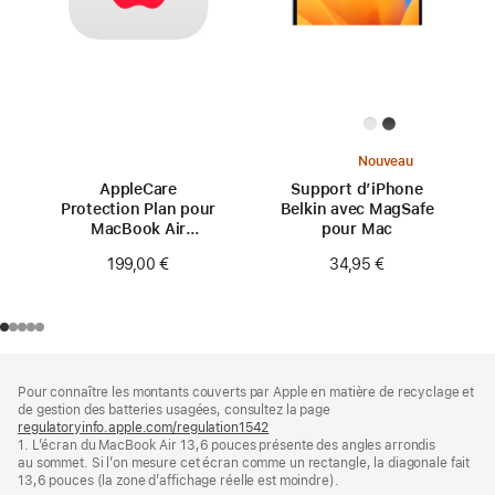
Nouveau
AppleCare
Support d’iPhone
Protection Plan pour
Belkin avec MagSafe
MacBook Air
pour Mac
13 pouces (M2)
199,00 €
34,95 €
Pied
Notes
Pour connaître les montants couverts par Apple en matière de recyclage et
de
de
de gestion des batteries usagées, consultez la page
bas
page
regulatoryinfo.apple.com/regulation1542
(s’ouvre
de
1. L’écran du MacBook Air 13,6 pouces présente des angles arrondis
dans
page
au sommet. Si l’on mesure cet écran comme un rectangle, la diagonale fait
une
13,6 pouces (la zone d’affichage réelle est moindre).
nouvelle