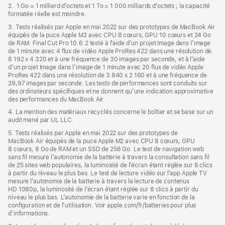
fenêtre)
2. 1 Go = 1 milliard d’octets et 1 To = 1 000 milliards d’octets ; la capacité
formatée réelle est moindre.
3. Tests réalisés par Apple en mai 2022 sur des prototypes de MacBook Air
équipés de la puce Apple M2 avec CPU 8 cœurs, GPU 10 cœurs et 24 Go
de RAM. Final Cut Pro 10.6.2 testé à l’aide d’un projet Image dans l’image
de 1 minute avec 4 flux de vidéo Apple ProRes 422 dans une résolution de
8 192 x 4 320 et à une fréquence de 30 images par seconde, et à l’aide
d’un projet Image dans l’image de 1 minute avec 20 flux de vidéo Apple
ProRes 422 dans une résolution de 3 840 x 2 160 et à une fréquence de
29,97 images par seconde. Les tests de performances sont conduits sur
des ordinateurs spécifiques et ne donnent qu’une indication approximative
des performances du MacBook Air.
4. La mention des matériaux recyclés concerne le boîtier et se base sur un
audit mené par UL LLC.
5. Tests réalisés par Apple en mai 2022 sur des prototypes de
MacBook Air équipés de la puce Apple M2 avec CPU 8 cœurs, GPU
8 cœurs, 8 Go de RAM et un SSD de 256 Go. Le test de navigation web
sans fil mesure l’autonomie de la batterie à travers la consultation sans fil
de 25 sites web populaires, la luminosité de l’écran étant réglée sur 8 clics
à partir du niveau le plus bas. Le test de lecture vidéo sur l’app Apple TV
mesure l’autonomie de la batterie à travers la lecture de contenus
HD 1080p, la luminosité de l’écran étant réglée sur 8 clics à partir du
niveau le plus bas. L’autonomie de la batterie varie en fonction de la
configuration et de l’utilisation. Voir apple.com/fr/batteries pour plus
d’informations.