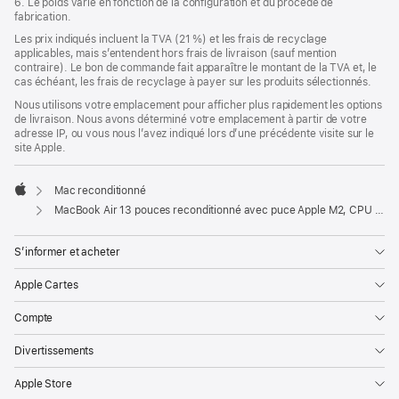
6. Le poids varie en fonction de la configuration et du procédé de
fabrication.
Les prix indiqués incluent la TVA (21 %) et les frais de recyclage
applicables, mais s’entendent hors frais de livraison (sauf mention
contraire). Le bon de commande fait apparaître le montant de la TVA et, le
cas échéant, les frais de recyclage à payer sur les produits sélectionnés.
Nous utilisons votre emplacement pour afficher plus rapidement les options
de livraison. Nous avons déterminé votre emplacement à partir de votre
adresse IP, ou vous nous l’avez indiqué lors d’une précédente visite sur le
site Apple.
Mac reconditionné
Apple
MacBook Air 13 pouces reconditionné avec puce Apple M2, CPU 8 cœurs et GPU 10 cœurs - Gris sidéral
S’informer et acheter
Apple Cartes
Compte
Divertissements
Apple Store