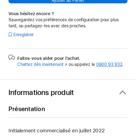
Ajouter au Panier
Vous hésitez encore ?
Sauvegardez vos préférences de configuration pour plus
tard, ou partagez-les avec des proches.
Enregistrer
Faites-vous aider pour l’achat.
Chattez dès maintenant
(s’ouvre
ou appelez le
0800 93 932
.
dans
une
nouvelle
fenêtre)
Informations produit
Présentation
Initialement commercialisé en juillet 2022