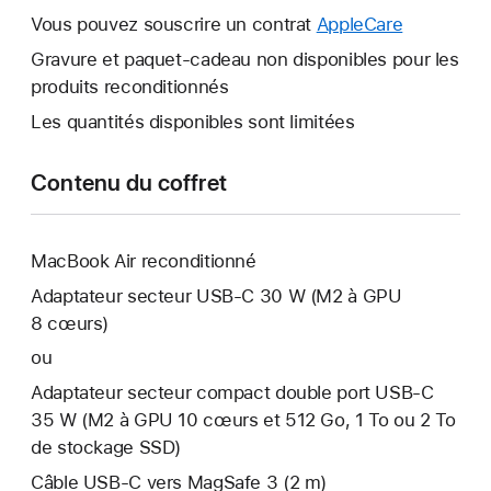
s’ouvre.
fenêtre
Vous pouvez souscrire un contrat
AppleCare
Une
s’ouvre.
nouvelle
Gravure et paquet-cadeau non disponibles pour les
fenêtre
produits reconditionnés
s’ouvre.
Les quantités disponibles sont limitées
Contenu du coffret
MacBook Air reconditionné
Adaptateur secteur USB‑C 30 W (M2 à GPU
8 cœurs)
ou
Adaptateur secteur compact double port USB-C
35 W (M2 à GPU 10 cœurs et 512 Go, 1 To ou 2 To
de stockage SSD)
Câble USB-C vers MagSafe 3 (2 m)