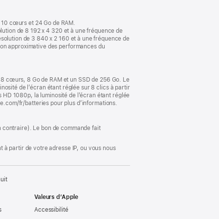
nouvelle
fenêtre)
U 10 cœurs et 24 Go de RAM.
olution de 8 192 x 4 320 et à une fréquence de
ésolution de 3 840 x 2 160 et à une fréquence de
tion approximative des performances du
U 8 cœurs, 8 Go de RAM et un SSD de 256 Go. Le
nosité de l’écran étant réglée sur 8 clics à partir
us HD 1080p, la luminosité de l’écran étant réglée
pple.com/fr/batteries pour plus d’informations.
ion contraire). Le bon de commande fait
 à partir de votre adresse IP, ou vous nous
uit
Valeurs d’Apple
s
Accessibilité