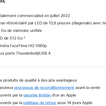
itialement commercialisé en juillet 2022
ran rétroéclairé par LED de 13,6 pouces (diagonale) avec t
 Go de mémoire unifiée
D de 512 Go
2
méra FaceTime HD 1080p
ux ports Thunderbolt/USB 4
s produits de qualité à des prix avantageux
goureux
processus de reconditionnement
avant la vente
uverts par la
garantie limitée
Une
d’un an Apple
nouvelle
uverts par la
politique de retour
Une
sous 14 jours Apple