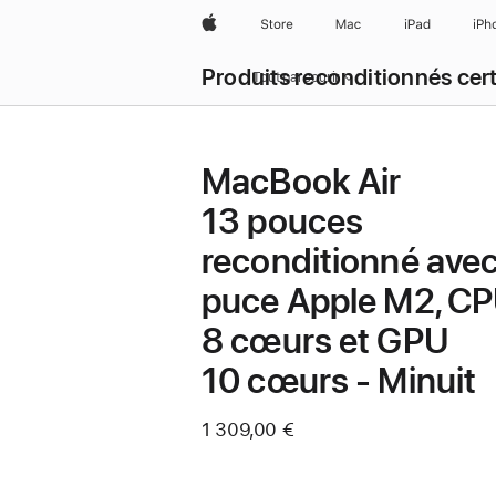
Apple
Store
Mac
iPad
iPh
Produits reconditionnés cert
Tout parcourir
MacBook Air
13 pouces
reconditionné ave
puce Apple M2, C
8 cœurs et GPU
10 cœurs - Minuit
1 309,00 €