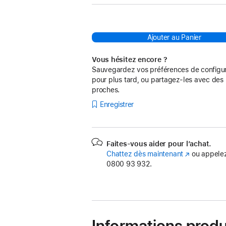
Ajouter au Panier
Vous hésitez encore ?
Sauvegardez vos préférences de configur
pour plus tard, ou partagez-les avec des
proches.
Enregistrer
Faites-vous aider pour l’achat.
Chattez dès maintenant
(s’ouvre
ou appelez
0800 93 932.
dans
une
nouvelle
fenêtre)
Informations produ