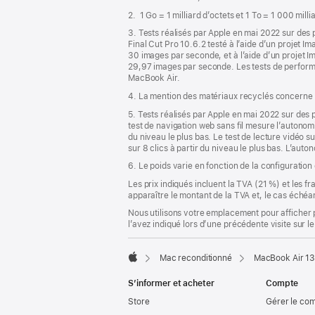
de
2. 1 Go = 1 milliard d’octets et 1 To = 1 000 mill
page
3. Tests réalisés par Apple en mai 2022 sur d
Final Cut Pro 10.6.2 testé à l’aide d’un projet 
30 images par seconde, et à l’aide d’un projet 
29,97 images par seconde. Les tests de perform
MacBook Air.
4. La mention des matériaux recyclés concerne l
5. Tests réalisés par Apple en mai 2022 sur d
test de navigation web sans fil mesure l’autonomie
du niveau le plus bas. Le test de lecture vidéo s
sur 8 clics à partir du niveau le plus bas. L’auton
6. Le poids varie en fonction de la configuration
Les prix indiqués incluent la TVA (21 %) et les f
apparaître le montant de la TVA et, le cas échéan
Nous utilisons votre emplacement pour afficher 
l’avez indiqué lors d’une précédente visite sur le
Mac reconditionné
MacBook Air 13
Apple
S’informer et acheter
Compte
Store
Gérer le co