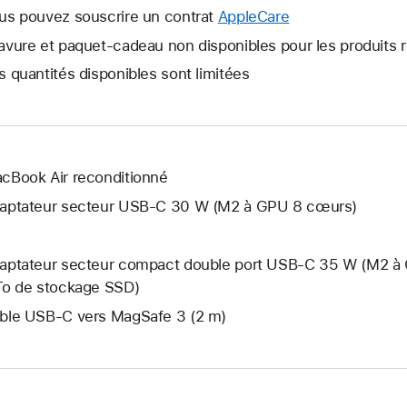
fenêtre
nouvelle
us pouvez souscrire un contrat
AppleCare
Une
s’ouvre.
fenêtre
nouvelle
avure et paquet-cadeau non disponibles pour les produits 
s’ouvre.
fenêtre
s quantités disponibles sont limitées
s’ouvre.
cBook Air reconditionné
aptateur secteur USB‑C 30 W (M2 à GPU 8 cœurs)
aptateur secteur compact double port USB-C 35 W (M2 à 
To de stockage SSD)
ble USB-C vers MagSafe 3 (2 m)