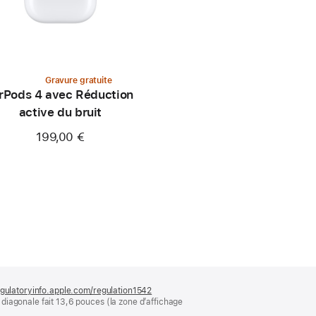
Gravure gratuite
rPods 4 avec Réduction
active du bruit
199,00 €
gulatoryinfo.apple.com/regulation1542
(s’ouvre
diagonale fait 13,6 pouces (la zone d’affichage
dans
une