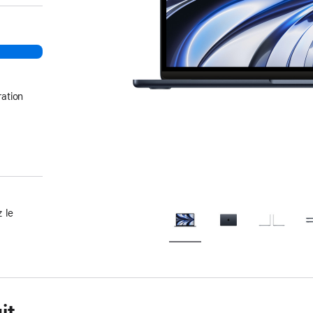
ation
 le
it