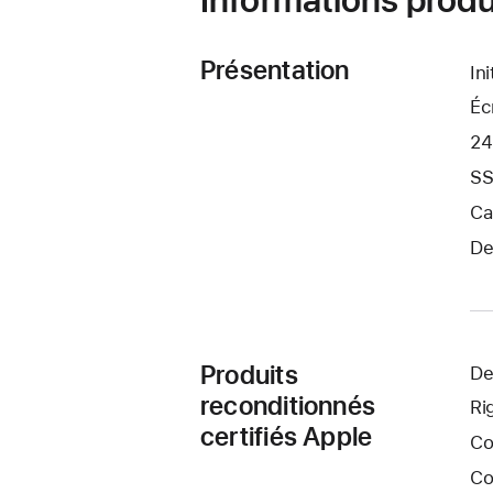
Présentation
In
Éc
24
SS
Ca
De
Produits
De
reconditionnés
Ri
certifiés Apple
Co
Co