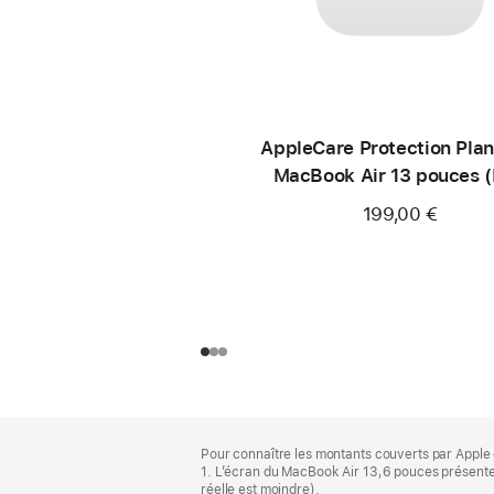
AppleCare Protection Plan
MacBook Air 13 pouces 
199,00 €
Pied
Notes
Pour connaître les montants couverts par Apple 
de
de
1. L’écran du MacBook Air 13,6 pouces présente 
bas
page
réelle est moindre).