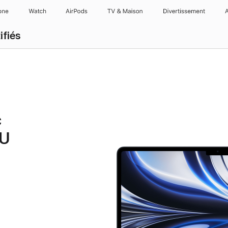
one
Watch
AirPods
TV & Maison
Divertissements
ifiés
c
PU