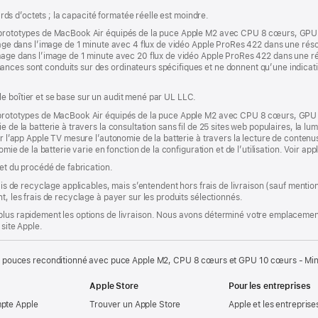
iards d’octets ; la capacité formatée réelle est moindre.
es prototypes de MacBook Air équipés de la puce Apple M2 avec CPU 8 cœurs, GP
Image dans l’image de 1 minute avec 4 flux de vidéo Apple ProRes 422 dans une rés
Image dans l’image de 1 minute avec 20 flux de vidéo Apple ProRes 422 dans une r
ances sont conduits sur des ordinateurs spécifiques et ne donnent qu’une indica
e boîtier et se base sur un audit mené par UL LLC.
es prototypes de MacBook Air équipés de la puce Apple M2 avec CPU 8 cœurs, GP
 de la batterie à travers la consultation sans fil de 25 sites web populaires, la lumi
ur l’app Apple TV mesure l’autonomie de la batterie à travers la lecture de conten
omie de la batterie varie en fonction de la configuration et de l’utilisation. Voir a
 et du procédé de fabrication.
rais de recyclage applicables, mais s’entendent hors frais de livraison (sauf ment
t, les frais de recyclage à payer sur les produits sélectionnés.
plus rapidement les options de livraison. Nous avons déterminé votre emplacement
 site Apple.
 pouces reconditionné avec puce Apple M2, CPU 8 cœurs et GPU 10 cœurs - Min
Apple Store
Pour les entreprises
mpte Apple
Trouver un Apple Store
Apple et les entreprise