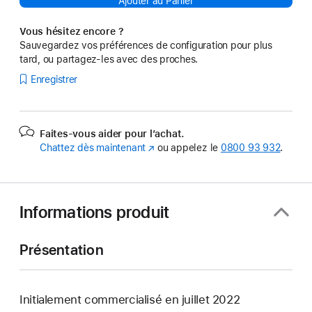
Ajouter au Panier
Vous hésitez encore ?
Sauvegardez vos préférences de configuration pour plus
tard, ou partagez-les avec des proches.
Enregistrer
Faites-vous aider pour l’achat.
Chattez dès maintenant
(s’ouvre
ou appelez le
0800 93 932
.
dans
une
nouvelle
fenêtre)
Informations produit
Présentation
Initialement commercialisé en juillet 2022