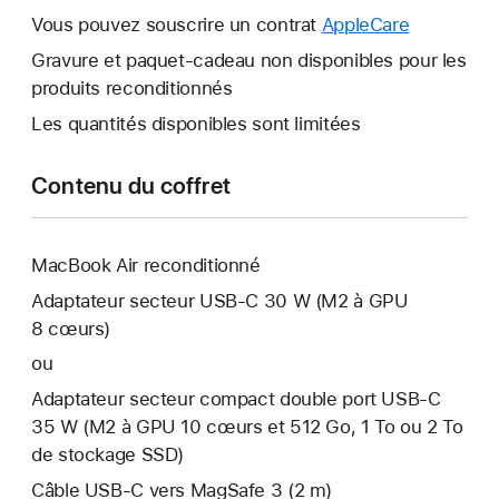
s’ouvre.
fenêtre
Vous pouvez souscrire un contrat
AppleCare
Une
s’ouvre.
nouvelle
Gravure et paquet-cadeau non disponibles pour les
fenêtre
produits reconditionnés
s’ouvre.
Les quantités disponibles sont limitées
Contenu du coffret
MacBook Air reconditionné
Adaptateur secteur USB‑C 30 W (M2 à GPU
8 cœurs)
ou
Adaptateur secteur compact double port USB-C
35 W (M2 à GPU 10 cœurs et 512 Go, 1 To ou 2 To
de stockage SSD)
Câble USB-C vers MagSafe 3 (2 m)