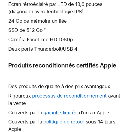
Écran rétroéclairé par LED de 13,6 pouces
(diagonale) avec technologie IPS
1
24 Go de mémoire unifiée
SSD de 512 Go
2
Caméra FaceTime HD 1080p
Deux ports Thunderbolt/USB 4
Produits reconditionnés certifiés Apple
Des produits de qualité à des prix avantageux
Rigoureux
processus de reconditionnement
avant
la vente
Couverts par la
garantie limitée
Une
d’un an Apple
nouvelle
Couverts par la
politique de retour
Une
sous 14 jours
fenêtre
Apple
nouvelle