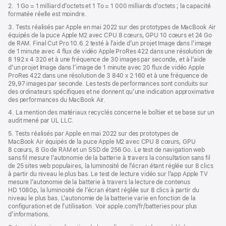
fenêtre)
2. 1 Go = 1 milliard d’octets et 1 To = 1 000 milliards d’octets ; la capacité
formatée réelle est moindre.
3. Tests réalisés par Apple en mai 2022 sur des prototypes de MacBook Air
équipés de la puce Apple M2 avec CPU 8 cœurs, GPU 10 cœurs et 24 Go
de RAM. Final Cut Pro 10.6.2 testé à l’aide d’un projet Image dans l’image
de 1 minute avec 4 flux de vidéo Apple ProRes 422 dans une résolution de
8 192 x 4 320 et à une fréquence de 30 images par seconde, et à l’aide
d’un projet Image dans l’image de 1 minute avec 20 flux de vidéo Apple
ProRes 422 dans une résolution de 3 840 x 2 160 et à une fréquence de
29,97 images par seconde. Les tests de performances sont conduits sur
des ordinateurs spécifiques et ne donnent qu’une indication approximative
des performances du MacBook Air.
4. La mention des matériaux recyclés concerne le boîtier et se base sur un
audit mené par UL LLC.
5. Tests réalisés par Apple en mai 2022 sur des prototypes de
MacBook Air équipés de la puce Apple M2 avec CPU 8 cœurs, GPU
8 cœurs, 8 Go de RAM et un SSD de 256 Go. Le test de navigation web
sans fil mesure l’autonomie de la batterie à travers la consultation sans fil
de 25 sites web populaires, la luminosité de l’écran étant réglée sur 8 clics
à partir du niveau le plus bas. Le test de lecture vidéo sur l’app Apple TV
mesure l’autonomie de la batterie à travers la lecture de contenus
HD 1080p, la luminosité de l’écran étant réglée sur 8 clics à partir du
niveau le plus bas. L’autonomie de la batterie varie en fonction de la
configuration et de l’utilisation. Voir apple.com/fr/batteries pour plus
d’informations.