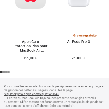
Gravure gratuite
AppleCare
AirPods Pro 3
Protection Plan pour
MacBook Air
13 pouces (M2)
249,00 €
199,00 €
Pied
Notes
Pour connaître les montants couverts par Apple en matière de recyclage et
de
de
de gestion des batteries usagées, consultez la page
bas
page
regulatoryinfo.apple.com/regulation1542
(s’ouvre
de
1. L’écran du MacBook Air 13,6 pouces présente des angles arrondis
dans
page
au sommet. Si l’on mesure cet écran comme un rectangle, la diagonale fait
une
13,6 pouces (la zone d’affichage réelle est moindre).
nouvelle