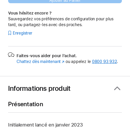
Ajouter au Panier
Vous hésitez encore ?
Sauvegardez vos préférences de configuration pour plus
tard, ou partagez-les avec des proches.
Enregistrer
Faites-vous aider pour l’achat.
Chattez dès maintenant
(s’ouvre
ou appelez le
0800 93 932
.
dans
une
nouvelle
fenêtre)
Informations produit
Présentation
Initialement lancé en janvier 2023