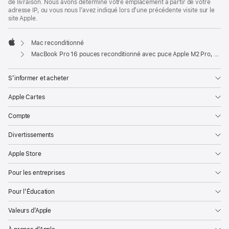
de livraison. Nous avons déterminé votre emplacement à partir de votre
adresse IP, ou vous nous l’avez indiqué lors d’une précédente visite sur le
site Apple.
Mac reconditionné
Apple
MacBook Pro 16 pouces reconditionné avec puce Apple M2 Pro, CPU 12 cœurs et GPU 19 cœurs - Argent
S’informer et acheter
Apple Cartes
Compte
Divertissements
Apple Store
Pour les entreprises
Pour l’Éducation
Valeurs d’Apple