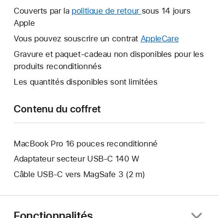
nouvelle
Couverts par la
politique de retour
Une
sous 14 jours
fenêtre
Apple
nouvelle
s’ouvre.
fenêtre
Vous pouvez souscrire un contrat
AppleCare
Une
s’ouvre.
nouvelle
Gravure et paquet-cadeau non disponibles pour les
fenêtre
produits reconditionnés
s’ouvre.
Les quantités disponibles sont limitées
Contenu du coffret
MacBook Pro 16 pouces reconditionné
Adaptateur secteur USB-C 140 W
Câble USB-C vers MagSafe 3 (2 m)
Fonctionnalités