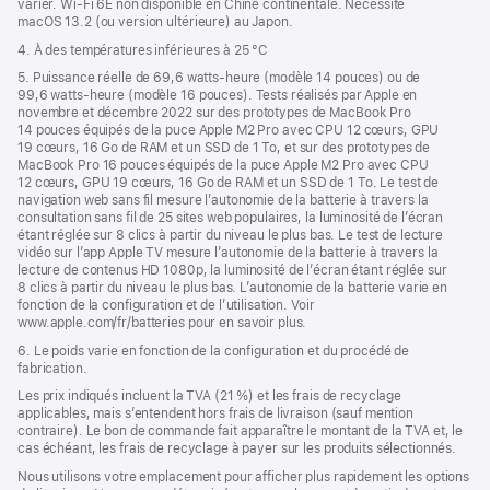
varier. Wi‑Fi 6E non disponible en Chine continentale. Nécessite
macOS 13.2 (ou version ultérieure) au Japon.
4. À des températures inférieures à 25 °C
5. Puissance réelle de 69,6 watts-heure (modèle 14 pouces) ou de
99,6 watts-heure (modèle 16 pouces). Tests réalisés par Apple en
novembre et décembre 2022 sur des prototypes de MacBook Pro
14 pouces équipés de la puce Apple M2 Pro avec CPU 12 cœurs, GPU
19 cœurs, 16 Go de RAM et un SSD de 1 To, et sur des prototypes de
MacBook Pro 16 pouces équipés de la puce Apple M2 Pro avec CPU
12 cœurs, GPU 19 cœurs, 16 Go de RAM et un SSD de 1 To. Le test de
navigation web sans fil mesure l’autonomie de la batterie à travers la
consultation sans fil de 25 sites web populaires, la luminosité de l’écran
étant réglée sur 8 clics à partir du niveau le plus bas. Le test de lecture
vidéo sur l’app Apple TV mesure l’autonomie de la batterie à travers la
lecture de contenus HD 1080p, la luminosité de l’écran étant réglée sur
8 clics à partir du niveau le plus bas. L’autonomie de la batterie varie en
fonction de la configuration et de l’utilisation. Voir
www.apple.com/fr/batteries pour en savoir plus.
6. Le poids varie en fonction de la configuration et du procédé de
fabrication.
Les prix indiqués incluent la TVA (21 %) et les frais de recyclage
applicables, mais s’entendent hors frais de livraison (sauf mention
contraire). Le bon de commande fait apparaître le montant de la TVA et, le
cas échéant, les frais de recyclage à payer sur les produits sélectionnés.
Nous utilisons votre emplacement pour afficher plus rapidement les options