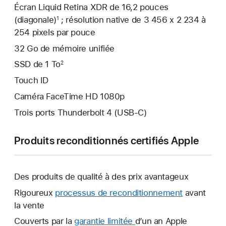
Écran Liquid Retina XDR de 16,2 pouces
(diagonale)
; résolution native de 3 456 x 2 234 à
1
254 pixels par pouce
32 Go de mémoire unifiée
SSD de 1 To
2
Touch ID
Caméra FaceTime HD 1080p
Trois ports Thunderbolt 4 (USB-C)
Produits reconditionnés certifiés Apple
Des produits de qualité à des prix avantageux
Rigoureux
processus de reconditionnement
avant
la vente
Couverts par la
garantie limitée
Une
d’un an Apple