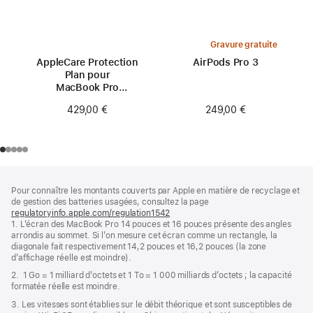
Gravure gratuite
AppleCare Protection
AirPods Pro 3
Plan pour
MacBook Pro
16 pouces (M2)
249,00 €
429,00 €
Pied
Notes
Pour connaître les montants couverts par Apple en matière de recyclage et
de
de
de gestion des batteries usagées, consultez la page
bas
page
regulatoryinfo.apple.com/regulation1542
(s’ouvre
de
1. L’écran des MacBook Pro 14 pouces et 16 pouces présente des angles
dans
page
arrondis au sommet. Si l’on mesure cet écran comme un rectangle, la
une
diagonale fait respectivement 14,2 pouces et 16,2 pouces (la zone
nouvelle
d’affichage réelle est moindre).
fenêtre)
2. 1 Go = 1 milliard d’octets et 1 To = 1 000 milliards d’octets ; la capacité
formatée réelle est moindre.
3. Les vitesses sont établies sur le débit théorique et sont susceptibles de