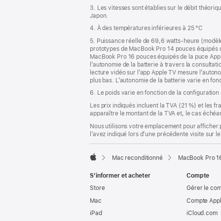
3. Les vitesses sont établies sur le débit théor
Japon.
4. À des températures inférieures à 25 °C
5. Puissance réelle de 69,6 watts-heure (modèl
prototypes de MacBook Pro 14 pouces équipés d
MacBook Pro 16 pouces équipés de la puce Appl
l’autonomie de la batterie à travers la consultatio
lecture vidéo sur l’app Apple TV mesure l’autonom
plus bas. L’autonomie de la batterie varie en fonc
6. Le poids varie en fonction de la configuration
Les prix indiqués incluent la TVA (21 %) et les f
apparaître le montant de la TVA et, le cas échéan
Nous utilisons votre emplacement pour afficher 
l’avez indiqué lors d’une précédente visite sur le
Mac reconditionné
MacBook Pro 16
Apple
S’informer et acheter
Compte
Store
Gérer le co
Mac
Compte Appl
iPad
iCloud.com