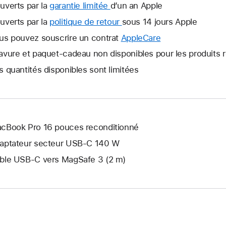
uverts par la
garantie limitée
Une
d’un an Apple
nouvelle
uverts par la
politique de retour
Une
sous 14 jours Apple
fenêtre
nouvelle
us pouvez souscrire un contrat
AppleCare
Une
s’ouvre.
fenêtre
nouvelle
avure et paquet-cadeau non disponibles pour les produits 
s’ouvre.
fenêtre
s quantités disponibles sont limitées
s’ouvre.
cBook Pro 16 pouces reconditionné
aptateur secteur USB-C 140 W
ble USB-C vers MagSafe 3 (2 m)