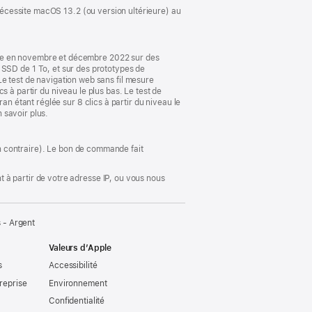
 Nécessite macOS 13.2 (ou version ultérieure) au
ple en novembre et décembre 2022 sur des
SD de 1 To, et sur des prototypes de
test de navigation web sans fil mesure
cs à partir du niveau le plus bas. Le test de
an étant réglée sur 8 clics à partir du niveau le
n savoir plus.
ion contraire). Le bon de commande fait
 à partir de votre adresse IP, ou vous nous
 - Argent
Valeurs d’Apple
s
Accessibilité
reprise
Environnement
Confidentialité