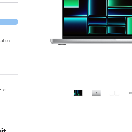
ation
 le
it