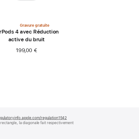
Gravure gratuite
rPods 4 avec Réduction
active du bruit
199,00 €
gulatoryinfo.apple.com/regulation1542
(s’ouvre
ectangle, la diagonale fait respectivement
dans
une
nouvelle
fenêtre)