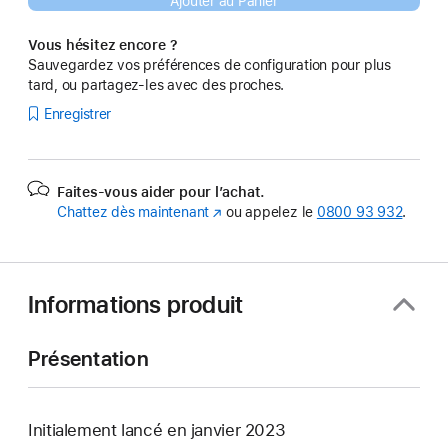
Ajouter au Panier
Vous hésitez encore ?
Sauvegardez vos préférences de configuration pour plus
tard, ou partagez-les avec des proches.
Enregistrer
Faites-vous aider pour l’achat.
Chattez dès maintenant
(s’ouvre
ou appelez le
0800 93 932
.
dans
une
nouvelle
fenêtre)
Informations produit
Présentation
Initialement lancé en janvier 2023