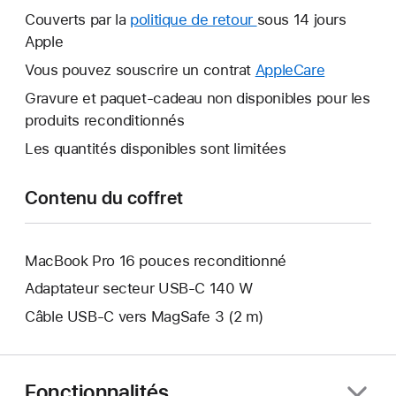
nouvelle
Couverts par la
politique de retour
Une
sous 14 jours
fenêtre
Apple
nouvelle
s’ouvre.
fenêtre
Vous pouvez souscrire un contrat
AppleCare
Une
s’ouvre.
nouvelle
Gravure et paquet-cadeau non disponibles pour les
fenêtre
produits reconditionnés
s’ouvre.
Les quantités disponibles sont limitées
Contenu du coffret
MacBook Pro 16 pouces reconditionné
Adaptateur secteur USB-C 140 W
Câble USB-C vers MagSafe 3 (2 m)
Fonctionnalités