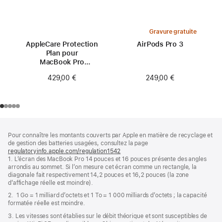
Gravure gratuite
AppleCare Protection
AirPods Pro 3
Plan pour
MacBook Pro
16 pouces (M2)
249,00 €
429,00 €
Pied
Notes
Pour connaître les montants couverts par Apple en matière de recyclage et
de
de
de gestion des batteries usagées, consultez la page
bas
page
regulatoryinfo.apple.com/regulation1542
(s’ouvre
de
1. L’écran des MacBook Pro 14 pouces et 16 pouces présente des angles
dans
page
arrondis au sommet. Si l’on mesure cet écran comme un rectangle, la
une
diagonale fait respectivement 14,2 pouces et 16,2 pouces (la zone
nouvelle
d’affichage réelle est moindre).
fenêtre)
2. 1 Go = 1 milliard d’octets et 1 To = 1 000 milliards d’octets ; la capacité
formatée réelle est moindre.
3. Les vitesses sont établies sur le débit théorique et sont susceptibles de