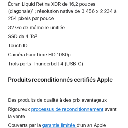
Écran Liquid Retina XDR de 16,2 pouces
(diagonale)
; résolution native de 3 456 x 2 234 à
1
254 pixels par pouce
32 Go de mémoire unifiée
SSD de 4 To
2
Touch ID
Caméra FaceTime HD 1080p
Trois ports Thunderbolt 4 (USB-C)
Produits reconditionnés certifiés Apple
Des produits de qualité à des prix avantageux
Rigoureux
processus de reconditionnement
avant
la vente
Couverts par la
garantie limitée
Une
d’un an Apple