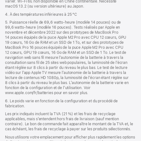
varier. Wi‑Fi 6E non disponible en Chine continentale. Nécessite
macOS 13.2 (ou version ultérieure) au Japon.
4. À des températures inférieures à 25 °C
5. Puissance réelle de 69,6 watts-heure (modèle 14 pouces) ou de
99,6 watts-heure (modèle 16 pouces). Tests réalisés par Apple en
novembre et décembre 2022 sur des prototypes de MacBook Pro
14 pouces équipés de la puce Apple M2 Pro avec CPU 12 cœurs, GPU
19 cœurs, 16 Go de RAM et un SSD de 1 To, et sur des prototypes de
MacBook Pro 16 pouces équipés de la puce Apple M2 Pro avec CPU
12 cœurs, GPU 19 cœurs, 16 Go de RAM et un SSD de 1 To. Le test de
navigation web sans fil mesure l’autonomie de la batterie à travers la
consultation sans fil de 25 sites web populaires, la luminosité de l’écran
étant réglée sur 8 clics à partir du niveau le plus bas. Le test de lecture
vidéo sur l’app Apple TV mesure l’autonomie de la batterie à travers la
lecture de contenus HD 1080p, la luminosité de l’écran étant réglée sur
8 clics à partir du niveau le plus bas. L’autonomie de la batterie varie en
fonction de la configuration et de l’utilisation. Voir
www.apple.com/fr/batteries pour en savoir plus.
6. Le poids varie en fonction de la configuration et du procédé de
fabrication.
Les prix indiqués incluent la TVA (21 %) et les frais de recyclage
applicables, mais s’entendent hors frais de livraison (sauf mention
contraire). Le bon de commande fait apparaître le montant de la TVA et, le
cas échéant, les frais de recyclage à payer sur les produits sélectionnés.
Nous utilisons votre emplacement pour afficher plus rapidement les options