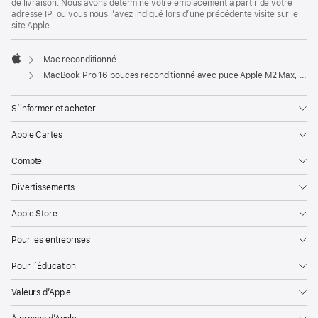
de livraison. Nous avons déterminé votre emplacement à partir de votre
adresse IP, ou vous nous l’avez indiqué lors d’une précédente visite sur le
site Apple.
Mac reconditionné
Apple
MacBook Pro 16 pouces reconditionné avec puce Apple M2 Max, CPU 12 cœurs et GPU 38 cœurs - Argent
S’informer et acheter
Apple Cartes
Compte
Divertissements
Apple Store
Pour les entreprises
Pour l’Éducation
Valeurs d’Apple