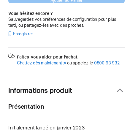
Ajouter au Panier
Vous hésitez encore ?
Sauvegardez vos préférences de configuration pour plus
tard, ou partagez-les avec des proches.
Enregistrer
Faites-vous aider pour l’achat.
Chattez dès maintenant
(s’ouvre
ou appelez le
0800 93 932
.
dans
une
nouvelle
fenêtre)
Informations produit
Présentation
Initialement lancé en janvier 2023