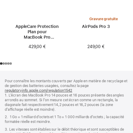
Gravure gratuite
AppleCare Protection
AirPods Pro 3
Plan pour
MacBook Pro
16 pouces (M2)
249,00 €
429,00 €
Pied
Notes
Pour connaître les montants couverts par Apple en matière de recyclage et
de
de
de gestion des batteries usagées, consultez la page
bas
page
regulatoryinfo.apple.com/regulation1542
(s’ouvre
de
1. L’écran des MacBook Pro 14 pouces et 16 pouces présente des angles
dans
page
arrondis au sommet. Si l’on mesure cet écran comme un rectangle, la
une
diagonale fait respectivement 14,2 pouces et 16,2 pouces (la zone
nouvelle
d’affichage réelle est moindre).
fenêtre)
2. 1 Go = 1 milliard d’octets et 1 To = 1 000 milliards d’octets ; la capacité
formatée réelle est moindre.
3. Les vitesses sont établies sur le débit théorique et sont susceptibles de