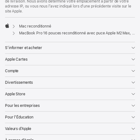
de livraison. Nous avons déterminé votre emplacement à partir de votre
adresse IP, ou vous nous l’avez indiqué lors d’une précédente visite sur le
site Apple.
Mac reconditionné
Apple
MacBook Pro 16 pouces reconditionné avec puce Apple M2 Max, CPU 12 cœurs et GPU 38 cœurs - Argent
S’informer et acheter
Apple Cartes
Compte
Divertissements
Apple Store
Pour les entreprises
Pour l’Éducation
Valeurs d’Apple