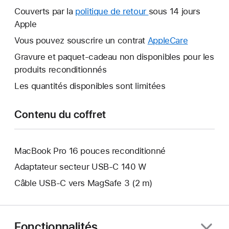
nouvelle
Couverts par la
politique de retour
Une
sous 14 jours
fenêtre
Apple
nouvelle
s’ouvre.
fenêtre
Vous pouvez souscrire un contrat
AppleCare
Une
s’ouvre.
nouvelle
Gravure et paquet-cadeau non disponibles pour les
fenêtre
produits reconditionnés
s’ouvre.
Les quantités disponibles sont limitées
Contenu du coffret
MacBook Pro 16 pouces reconditionné
Adaptateur secteur USB-C 140 W
Câble USB-C vers MagSafe 3 (2 m)
Fonctionnalités