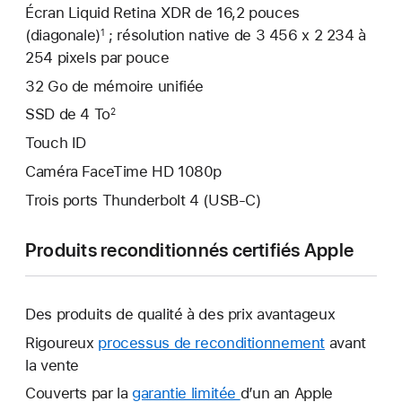
Écran Liquid Retina XDR de 16,2 pouces
(diagonale)
; résolution native de 3 456 x 2 234 à
1
254 pixels par pouce
32 Go de mémoire unifiée
SSD de 4 To
2
Touch ID
Caméra FaceTime HD 1080p
Trois ports Thunderbolt 4 (USB-C)
Produits reconditionnés certifiés Apple
Des produits de qualité à des prix avantageux
Rigoureux
processus de reconditionnement
avant
la vente
Couverts par la
garantie limitée
Une
d’un an Apple