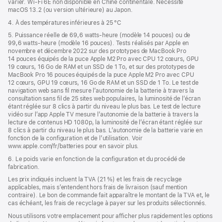
varier. Wi‑Fi 6E non disponible en Chine continentale. Nécessite
macOS 13.2 (ou version ultérieure) au Japon.
4. À des températures inférieures à 25 °C
5. Puissance réelle de 69,6 watts-heure (modèle 14 pouces) ou de
99,6 watts-heure (modèle 16 pouces). Tests réalisés par Apple en
novembre et décembre 2022 sur des prototypes de MacBook Pro
14 pouces équipés de la puce Apple M2 Pro avec CPU 12 cœurs, GPU
19 cœurs, 16 Go de RAM et un SSD de 1 To, et sur des prototypes de
MacBook Pro 16 pouces équipés de la puce Apple M2 Pro avec CPU
12 cœurs, GPU 19 cœurs, 16 Go de RAM et un SSD de 1 To. Le test de
navigation web sans fil mesure l’autonomie de la batterie à travers la
consultation sans fil de 25 sites web populaires, la luminosité de l’écran
étant réglée sur 8 clics à partir du niveau le plus bas. Le test de lecture
vidéo sur l’app Apple TV mesure l’autonomie de la batterie à travers la
lecture de contenus HD 1080p, la luminosité de l’écran étant réglée sur
8 clics à partir du niveau le plus bas. L’autonomie de la batterie varie en
fonction de la configuration et de l’utilisation. Voir
www.apple.com/fr/batteries pour en savoir plus.
6. Le poids varie en fonction de la configuration et du procédé de
fabrication.
Les prix indiqués incluent la TVA (21 %) et les frais de recyclage
applicables, mais s’entendent hors frais de livraison (sauf mention
contraire). Le bon de commande fait apparaître le montant de la TVA et, le
cas échéant, les frais de recyclage à payer sur les produits sélectionnés.
Nous utilisons votre emplacement pour afficher plus rapidement les options