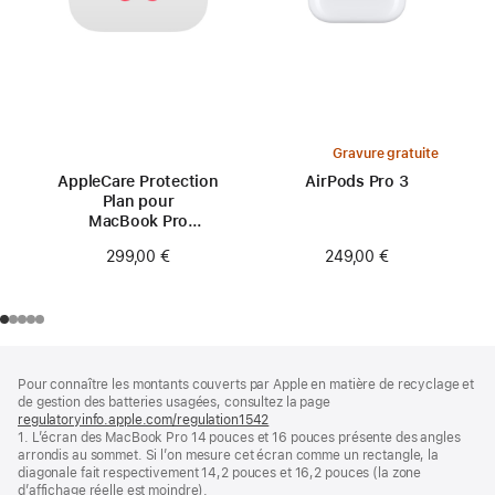
Gravure gratuite
AppleCare Protection
AirPods Pro 3
Plan pour
MacBook Pro
14 pouces (M2)
249,00 €
299,00 €
Pied
Notes
Pour connaître les montants couverts par Apple en matière de recyclage et
de
de
de gestion des batteries usagées, consultez la page
bas
page
regulatoryinfo.apple.com/regulation1542
(s’ouvre
de
1. L’écran des MacBook Pro 14 pouces et 16 pouces présente des angles
dans
page
arrondis au sommet. Si l’on mesure cet écran comme un rectangle, la
une
diagonale fait respectivement 14,2 pouces et 16,2 pouces (la zone
nouvelle
d’affichage réelle est moindre).
fenêtre)