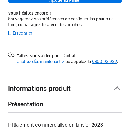
Ajouter au Panier
Vous hésitez encore ?
Sauvegardez vos préférences de configuration pour plus
tard, ou partagez-les avec des proches.
Enregistrer
Faites-vous aider pour l’achat.
Chattez dès maintenant
(s’ouvre
ou appelez le
0800 93 932
.
dans
une
nouvelle
fenêtre)
Informations produit
Présentation
Initialement commercialisé en janvier 2023