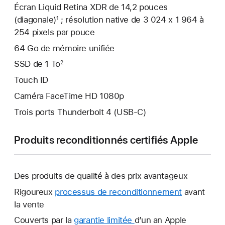
Écran Liquid Retina XDR de 14,2 pouces
(diagonale)
; résolution native de 3 024 x 1 964 à
1
254 pixels par pouce
64 Go de mémoire unifiée
SSD de 1 To
2
Touch ID
Caméra FaceTime HD 1080p
Trois ports Thunderbolt 4 (USB-C)
Produits reconditionnés certifiés Apple
Des produits de qualité à des prix avantageux
Rigoureux
processus de reconditionnement
avant
la vente
Couverts par la
garantie limitée
Une
d’un an Apple