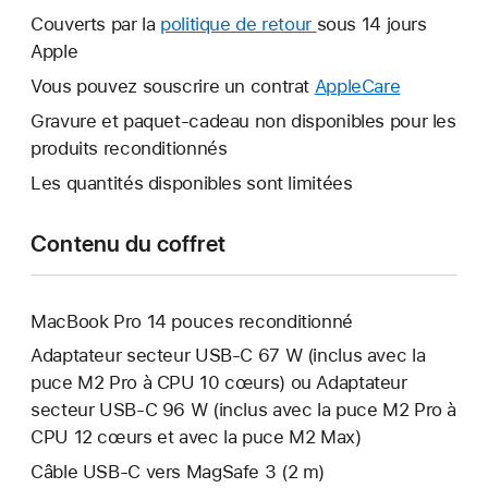
nouvelle
Couverts par la
politique de retour
Une
sous 14 jours
fenêtre
Apple
nouvelle
s’ouvre.
fenêtre
Vous pouvez souscrire un contrat
AppleCare
Une
s’ouvre.
nouvelle
Gravure et paquet-cadeau non disponibles pour les
fenêtre
produits reconditionnés
s’ouvre.
Les quantités disponibles sont limitées
Contenu du coffret
MacBook Pro 14 pouces reconditionné
Adaptateur secteur USB‑C 67 W (inclus avec la
puce M2 Pro à CPU 10 cœurs) ou Adaptateur
secteur USB‑C 96 W (inclus avec la puce M2 Pro à
CPU 12 cœurs et avec la puce M2 Max)
Câble USB-C vers MagSafe 3 (2 m)