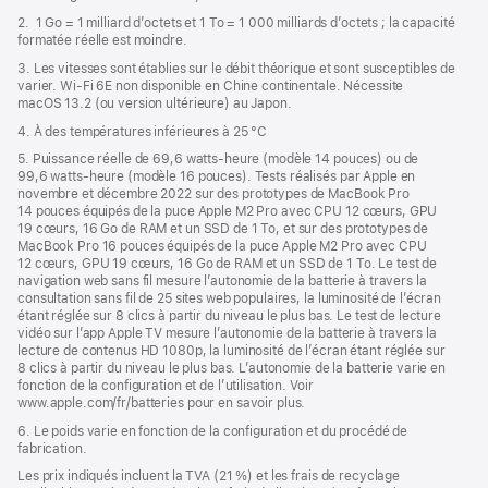
2. 1 Go = 1 milliard d’octets et 1 To = 1 000 milliards d’octets ; la capacité
formatée réelle est moindre.
3. Les vitesses sont établies sur le débit théorique et sont susceptibles de
varier. Wi‑Fi 6E non disponible en Chine continentale. Nécessite
macOS 13.2 (ou version ultérieure) au Japon.
4. À des températures inférieures à 25 °C
5. Puissance réelle de 69,6 watts-heure (modèle 14 pouces) ou de
99,6 watts-heure (modèle 16 pouces). Tests réalisés par Apple en
novembre et décembre 2022 sur des prototypes de MacBook Pro
14 pouces équipés de la puce Apple M2 Pro avec CPU 12 cœurs, GPU
19 cœurs, 16 Go de RAM et un SSD de 1 To, et sur des prototypes de
MacBook Pro 16 pouces équipés de la puce Apple M2 Pro avec CPU
12 cœurs, GPU 19 cœurs, 16 Go de RAM et un SSD de 1 To. Le test de
navigation web sans fil mesure l’autonomie de la batterie à travers la
consultation sans fil de 25 sites web populaires, la luminosité de l’écran
étant réglée sur 8 clics à partir du niveau le plus bas. Le test de lecture
vidéo sur l’app Apple TV mesure l’autonomie de la batterie à travers la
lecture de contenus HD 1080p, la luminosité de l’écran étant réglée sur
8 clics à partir du niveau le plus bas. L’autonomie de la batterie varie en
fonction de la configuration et de l’utilisation. Voir
www.apple.com/fr/batteries pour en savoir plus.
6. Le poids varie en fonction de la configuration et du procédé de
fabrication.
Les prix indiqués incluent la TVA (21 %) et les frais de recyclage