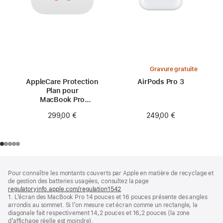
Gravure gratuite
AppleCare Protection
AirPods Pro 3
Plan pour
MacBook Pro
14 pouces (M2)
249,00 €
299,00 €
Pied
Notes
Pour connaître les montants couverts par Apple en matière de recyclage et
de
de
de gestion des batteries usagées, consultez la page
bas
page
regulatoryinfo.apple.com/regulation1542
(s’ouvre
de
1. L’écran des MacBook Pro 14 pouces et 16 pouces présente des angles
dans
page
arrondis au sommet. Si l’on mesure cet écran comme un rectangle, la
une
diagonale fait respectivement 14,2 pouces et 16,2 pouces (la zone
nouvelle
d’affichage réelle est moindre).
fenêtre)