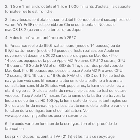
2. 1 Go = 1 milliard d’octets et 1 To = 1 000 milliards d’octets ; la capacité
formatée réelle est moindre.
3. Les vitesses sont établies sur le débit théorique et sont susceptibles de
varier. Wi‑Fi 6E non disponible en Chine continentale. Nécessite
macOS 13.2 (ou version ultérieure) au Japon.
4. À des températures inférieures à 25 °C
5. Puissance réelle de 69,6 watts-heure (modèle 14 pouces) ou de
99,6 watts-heure (modèle 16 pouces). Tests réalisés par Apple en
novembre et décembre 2022 sur des prototypes de MacBook Pro
14 pouces équipés de la puce Apple M2 Pro avec CPU 12 cœurs, GPU
19 cœurs, 16 Go de RAM et un SSD de 1 To, et sur des prototypes de
MacBook Pro 16 pouces équipés de la puce Apple M2 Pro avec CPU
12 cœurs, GPU 19 cœurs, 16 Go de RAM et un SSD de 1 To. Le test de
navigation web sans fil mesure l’autonomie de la batterie à travers la
consultation sans fil de 25 sites web populaires, la luminosité de l’écran
étant réglée sur 8 clics à partir du niveau le plus bas. Le test de lecture
vidéo sur l’app Apple TV mesure l’autonomie de la batterie à travers la
lecture de contenus HD 1080p, la luminosité de l’écran étant réglée sur
8 clics à partir du niveau le plus bas. L’autonomie de la batterie varie en
fonction de la configuration et de l’utilisation. Voir
www.apple.com/fr/batteries pour en savoir plus.
6. Le poids varie en fonction de la configuration et du procédé de
fabrication.
Les prix indiqués incluent la TVA (21 %) et les frais de recyclage