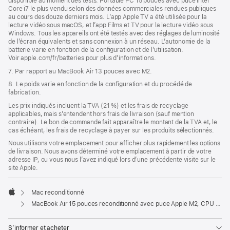
disponible au moment des tests. Portable PC 15 pouces avec puce Intel
Core i7 le plus vendu selon des données commerciales rendues publiques
au cours des douze derniers mois. L’app Apple TV a été utilisée pour la
lecture vidéo sous macOS, et l’app Films et TV pour la lecture vidéo sous
Windows. Tous les appareils ont été testés avec des réglages de luminosité
de l’écran équivalents et sans connexion à un réseau. L’autonomie de la
batterie varie en fonction de la configuration et de l’utilisation.
Voir apple.com/fr/batteries pour plus d’informations.
7. Par rapport au MacBook Air 13 pouces avec M2.
8. Le poids varie en fonction de la configuration et du procédé de
fabrication.
Les prix indiqués incluent la TVA (21 %) et les frais de recyclage
applicables, mais s’entendent hors frais de livraison (sauf mention
contraire). Le bon de commande fait apparaître le montant de la TVA et, le
cas échéant, les frais de recyclage à payer sur les produits sélectionnés.
Nous utilisons votre emplacement pour afficher plus rapidement les options
de livraison. Nous avons déterminé votre emplacement à partir de votre
adresse IP, ou vous nous l’avez indiqué lors d’une précédente visite sur le
site Apple.
Mac reconditionné
Apple
MacBook Air 15 pouces reconditionné avec puce Apple M2, CPU 8 cœurs et GPU 10 cœurs - Gris sidéral
S’informer et acheter