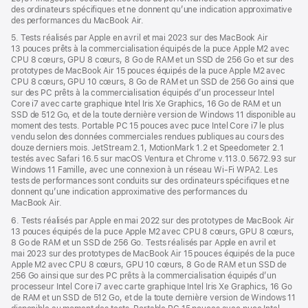
des ordinateurs spécifiques et ne donnent qu’une indication approximative
des performances du MacBook Air.
5. Tests réalisés par Apple en avril et mai 2023 sur des MacBook Air
13 pouces prêts à la commercialisation équipés de la puce Apple M2 avec
CPU 8 cœurs, GPU 8 cœurs, 8 Go de RAM et un SSD de 256 Go et sur des
prototypes de MacBook Air 15 pouces équipés de la puce Apple M2 avec
CPU 8 cœurs, GPU 10 cœurs, 8 Go de RAM et un SSD de 256 Go ainsi que
sur des PC prêts à la commercialisation équipés d’un processeur Intel
Core i7 avec carte graphique Intel Iris Xe Graphics, 16 Go de RAM et un
SSD de 512 Go, et de la toute dernière version de Windows 11 disponible au
moment des tests. Portable PC 15 pouces avec puce Intel Core i7 le plus
vendu selon des données commerciales rendues publiques au cours des
douze derniers mois. JetStream 2.1, MotionMark 1.2 et Speedometer 2.1
testés avec Safari 16.5 sur macOS Ventura et Chrome v.113.0.5672.93 sur
Windows 11 Famille, avec une connexion à un réseau Wi‑Fi WPA2. Les
tests de performances sont conduits sur des ordinateurs spécifiques et ne
donnent qu’une indication approximative des performances du
MacBook Air.
6. Tests réalisés par Apple en mai 2022 sur des prototypes de MacBook Air
13 pouces équipés de la puce Apple M2 avec CPU 8 cœurs, GPU 8 cœurs,
8 Go de RAM et un SSD de 256 Go. Tests réalisés par Apple en avril et
mai 2023 sur des prototypes de MacBook Air 15 pouces équipés de la puce
Apple M2 avec CPU 8 cœurs, GPU 10 cœurs, 8 Go de RAM et un SSD de
256 Go ainsi que sur des PC prêts à la commercialisation équipés d’un
processeur Intel Core i7 avec carte graphique Intel Iris Xe Graphics, 16 Go
de RAM et un SSD de 512 Go, et de la toute dernière version de Windows 11