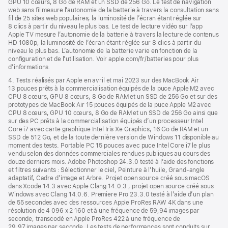
GPU 10 cœurs, 8 Go de RAM et un SSD de 256 Go. Le test de navigation
web sans fil mesure l’autonomie de la batterie à travers la consultation sans
fil de 25 sites web populaires, la luminosité de l’écran étant réglée sur
8 clics à partir du niveau le plus bas. Le test de lecture vidéo sur l’app
Apple TV mesure l’autonomie de la batterie à travers la lecture de contenus
HD 1080p, la luminosité de l’écran étant réglée sur 8 clics à partir du
niveau le plus bas. L’autonomie de la batterie varie en fonction de la
configuration et de l’utilisation. Voir apple.com/fr/batteries pour plus
d’informations.
4. Tests réalisés par Apple en avril et mai 2023 sur des MacBook Air
13 pouces prêts à la commercialisation équipés de la puce Apple M2 avec
CPU 8 cœurs, GPU 8 cœurs, 8 Go de RAM et un SSD de 256 Go et sur des
prototypes de MacBook Air 15 pouces équipés de la puce Apple M2 avec
CPU 8 cœurs, GPU 10 cœurs, 8 Go de RAM et un SSD de 256 Go ainsi que
sur des PC prêts à la commercialisation équipés d’un processeur Intel
Core i7 avec carte graphique Intel Iris Xe Graphics, 16 Go de RAM et un
SSD de 512 Go, et de la toute dernière version de Windows 11 disponible au
moment des tests. Portable PC 15 pouces avec puce Intel Core i7 le plus
vendu selon des données commerciales rendues publiques au cours des
douze derniers mois. Adobe Photoshop 24.3.0 testé à l’aide des fonctions
et filtres suivants : Sélectionner le ciel, Peinture à l’huile, Grand-angle
adaptatif, Cadre d’image et Arbre. Projet open source créé sous macOS
dans Xcode 14.3 avec Apple Clang 14.0.3 ; projet open source créé sous
Windows avec Clang 14.0.6. Premiere Pro 23.3.0 testé à l’aide d’un plan
de 55 secondes avec des ressources Apple ProRes RAW 4K dans une
résolution de 4 096 x 2 160 et à une fréquence de 59,94 images par
seconde, transcodé en Apple ProRes 422 à une fréquence de
29,97 images par seconde. Les tests de performances sont conduits sur