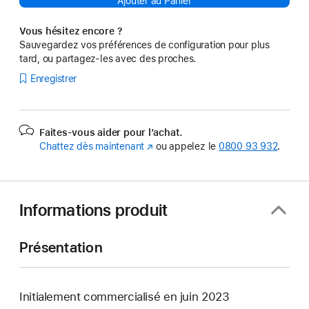
Ajouter au Panier
Vous hésitez encore ?
Sauvegardez vos préférences de configuration pour plus
tard, ou partagez-les avec des proches.
Enregistrer
Faites-vous aider pour l’achat.
Chattez dès maintenant
(s’ouvre
ou appelez le
0800 93 932
.
dans
une
nouvelle
fenêtre)
Informations produit
Présentation
Initialement commercialisé en juin 2023