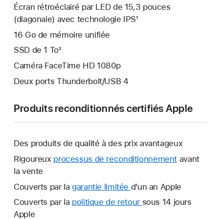
Écran rétroéclairé par LED de 15,3 pouces
(diagonale) avec technologie IPS¹
16 Go de mémoire unifiée
SSD de 1 To²
Caméra FaceTime HD 1080p
Deux ports Thunderbolt/USB 4
Produits reconditionnés certifiés Apple
Des produits de qualité à des prix avantageux
Rigoureux
processus de reconditionnement
avant
la vente
Couverts par la
garantie limitée
Une
d’un an Apple
nouvelle
Couverts par la
politique de retour
Une
sous 14 jours
fenêtre
Apple
nouvelle