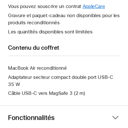
s’ouvre.
fenêtre
Vous pouvez souscrire un contrat
AppleCare
Une
s’ouvre.
nouvelle
Gravure et paquet-cadeau non disponibles pour les
fenêtre
produits reconditionnés
s’ouvre.
Les quantités disponibles sont limitées
Contenu du coffret
MacBook Air reconditionné
Adaptateur secteur compact double port USB-C
35 W
Câble USB-C vers MagSafe 3 (2 m)
Fonctionnalités