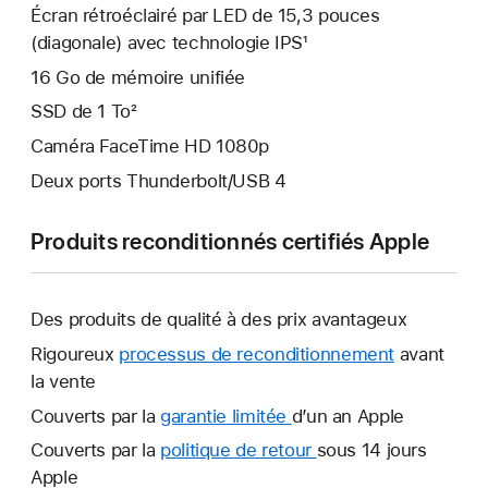
Écran rétroéclairé par LED de 15,3 pouces
(diagonale) avec technologie IPS¹
16 Go de mémoire unifiée
SSD de 1 To²
Caméra FaceTime HD 1080p
Deux ports Thunderbolt/USB 4
Produits reconditionnés certifiés Apple
Des produits de qualité à des prix avantageux
Rigoureux
processus de reconditionnement
avant
la vente
Couverts par la
garantie limitée
Une
d’un an Apple
nouvelle
Couverts par la
politique de retour
Une
sous 14 jours
fenêtre
Apple
nouvelle