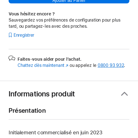
Ajouter au Panier
Vous hésitez encore ?
Sauvegardez vos préférences de configuration pour plus
tard, ou partagez-les avec des proches.
Enregistrer
Faites-vous aider pour l’achat.
Chattez dès maintenant
(s’ouvre
ou appelez le
0800 93 932
.
dans
une
nouvelle
fenêtre)
Informations produit
Présentation
Initialement commercialisé en juin 2023