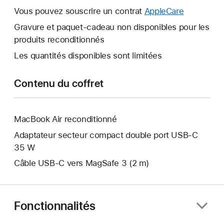
s’ouvre.
fenêtre
Vous pouvez souscrire un contrat
AppleCare
Une
s’ouvre.
nouvelle
Gravure et paquet-cadeau non disponibles pour les
fenêtre
produits reconditionnés
s’ouvre.
Les quantités disponibles sont limitées
Contenu du coffret
MacBook Air reconditionné
Adaptateur secteur compact double port USB-C
35 W
Câble USB-C vers MagSafe 3 (2 m)
Fonctionnalités