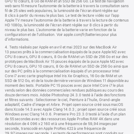
GPU 10 cœurs, 8 Go de RAM et un SSD de 256 Go. Le test de navigation
web sans fil mesure l’autonomie de la batterie à travers la consultation sans
fil de 25 sites web populaires, la luminosité de l’écran étant réglée sur
8 clics à partir du niveau le plus bas. Le test de lecture vidéo sur l’app
Apple TV mesure l’autonomie de la batterie à travers la lecture de contenus
HD 1080p, la luminosité de l’écran étant réglée sur 8 clics à partir du
niveau le plus bas. L’autonomie de la batterie varie en fonction de la
configuration et de l’utilisation. Voir apple.com/fr/batteries pour plus
d’informations.
4. Tests réalisés par Apple en avril et mai 2023 sur des MacBook Air
13 pouces prêts à la commercialisation équipés de la puce Apple M2 avec
CPU 8 cœurs, GPU 8 cœurs, 8 Go de RAM et un SSD de 256 Go et sur des
prototypes de MacBook Air 15 pouces équipés de la puce Apple M2 avec
CPU 8 cœurs, GPU 10 cœurs, 8 Go de RAM et un SSD de 256 Go ainsi que
sur des PC prêts à la commercialisation équipés d’un processeur Intel
Core i7 avec carte graphique Intel Iris Xe Graphics, 16 Go de RAM et un
SSD de 512 Go, et de la toute dernière version de Windows 11 disponible au
moment des tests. Portable PC 15 pouces avec puce Intel Core i7 le plus
vendu selon des données commerciales rendues publiques au cours des
douze derniers mois. Adobe Photoshop 24.3.0 testé à l’aide des fonctions
et filtres suivants : Sélectionner le ciel, Peinture à l’huile, Grand-angle
adaptatif, Cadre d’image et Arbre. Projet open source créé sous macOS
dans Xcode 14.3 avec Apple Clang 14.0.3 ; projet open source créé sous
Windows avec Clang 14.0.6. Premiere Pro 23.3.0 testé à l’aide d’un plan
de 55 secondes avec des ressources Apple ProRes RAW 4K dans une
résolution de 4 096 x 2 160 et à une fréquence de 59,94 images par
seconde, transcodé en Apple ProRes 422 à une fréquence de
29,97 images par seconde. Les tests de performances sont conduits sur