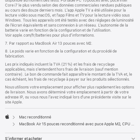
disponible au moment des tests. Portable PC 15 pouces avec puce Intel
Core i7 le plus vendu selon des données commerciales rendues publiques
au cours des douze derniers mois. L’app Apple TV a été utilisée pour la
lecture vidéo sous macOS, et l’app Films et TV pour la lecture vidéo sous
Windows. Tous les appareils ont été testés avec des réglages de luminosité
de l’écran équivalents et sans connexion à un réseau. L’autonomie de la
batterie varie en fonction de la configuration et de l’utilisation.
Voir apple.com/fr/batteries pour plus d’informations.
7. Par rapport au MacBook Air 13 pouces avec M2.
8. Le poids varie en fonction de la configuration et du procédé de
fabrication.
Les prix indiqués incluent la TVA (21 %) et les frais de recyclage
applicables, mais s’entendent hors frais de livraison (sauf mention
contraire). Le bon de commande fait apparaître le montant de la TVA et, le
cas échéant, les frais de recyclage à payer sur les produits sélectionnés.
Nous utilisons votre emplacement pour afficher plus rapidement les options
de livraison. Nous avons déterminé votre emplacement à partir de votre
adresse IP, ou vous nous l’avez indiqué lors d’une précédente visite sur le
site Apple.
Mac reconditionné
Apple
MacBook Air 15 pouces reconditionné avec puce Apple M2, CPU 8 cœurs et GPU 10 cœurs - Minuit
S’informer et acheter