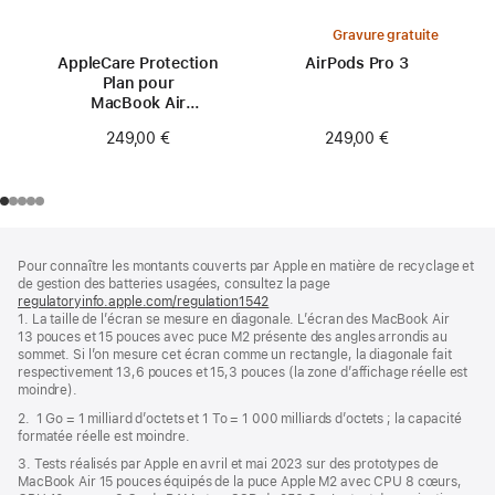
Gravure gratuite
AppleCare Protection
AirPods Pro 3
Plan pour
MacBook Air
15 pouces (M2)
249,00 €
249,00 €
Pied
Notes
Pour connaître les montants couverts par Apple en matière de recyclage et
de
de
de gestion des batteries usagées, consultez la page
bas
page
regulatoryinfo.apple.com/regulation1542
(s’ouvre
de
1. La taille de l’écran se mesure en diagonale. L’écran des MacBook Air
dans
page
13 pouces et 15 pouces avec puce M2 présente des angles arrondis au
une
sommet. Si l’on mesure cet écran comme un rectangle, la diagonale fait
nouvelle
respectivement 13,6 pouces et 15,3 pouces (la zone d’affichage réelle est
fenêtre)
moindre).
2. 1 Go = 1 milliard d’octets et 1 To = 1 000 milliards d’octets ; la capacité
formatée réelle est moindre.
3. Tests réalisés par Apple en avril et mai 2023 sur des prototypes de
MacBook Air 15 pouces équipés de la puce Apple M2 avec CPU 8 cœurs,