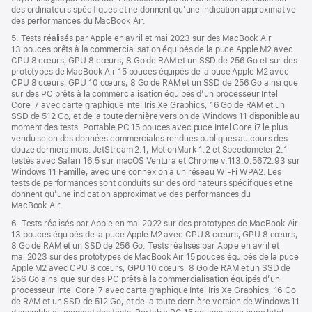
des ordinateurs spécifiques et ne donnent qu’une indication approximative
des performances du MacBook Air.
5. Tests réalisés par Apple en avril et mai 2023 sur des MacBook Air
13 pouces prêts à la commercialisation équipés de la puce Apple M2 avec
CPU 8 cœurs, GPU 8 cœurs, 8 Go de RAM et un SSD de 256 Go et sur des
prototypes de MacBook Air 15 pouces équipés de la puce Apple M2 avec
CPU 8 cœurs, GPU 10 cœurs, 8 Go de RAM et un SSD de 256 Go ainsi que
sur des PC prêts à la commercialisation équipés d’un processeur Intel
Core i7 avec carte graphique Intel Iris Xe Graphics, 16 Go de RAM et un
SSD de 512 Go, et de la toute dernière version de Windows 11 disponible au
moment des tests. Portable PC 15 pouces avec puce Intel Core i7 le plus
vendu selon des données commerciales rendues publiques au cours des
douze derniers mois. JetStream 2.1, MotionMark 1.2 et Speedometer 2.1
testés avec Safari 16.5 sur macOS Ventura et Chrome v.113.0.5672.93 sur
Windows 11 Famille, avec une connexion à un réseau Wi‑Fi WPA2. Les
tests de performances sont conduits sur des ordinateurs spécifiques et ne
donnent qu’une indication approximative des performances du
MacBook Air.
6. Tests réalisés par Apple en mai 2022 sur des prototypes de MacBook Air
13 pouces équipés de la puce Apple M2 avec CPU 8 cœurs, GPU 8 cœurs,
8 Go de RAM et un SSD de 256 Go. Tests réalisés par Apple en avril et
mai 2023 sur des prototypes de MacBook Air 15 pouces équipés de la puce
Apple M2 avec CPU 8 cœurs, GPU 10 cœurs, 8 Go de RAM et un SSD de
256 Go ainsi que sur des PC prêts à la commercialisation équipés d’un
processeur Intel Core i7 avec carte graphique Intel Iris Xe Graphics, 16 Go
de RAM et un SSD de 512 Go, et de la toute dernière version de Windows 11