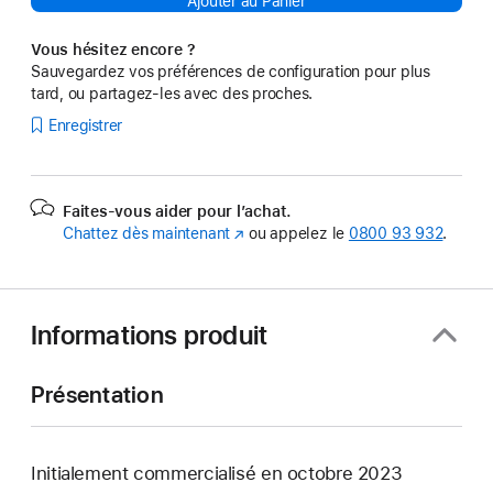
Ajouter au Panier
Vous hésitez encore ?
Sauvegardez vos préférences de configuration pour plus
tard, ou partagez-les avec des proches.
Enregistrer
Faites-vous aider pour l’achat.
Chattez dès maintenant
(s’ouvre
ou appelez le
0800 93 932
.
dans
une
nouvelle
fenêtre)
Informations produit
Présentation
Initialement commercialisé en octobre 2023