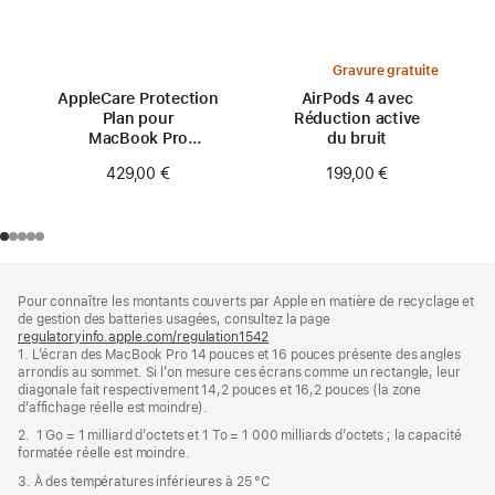
Gravure gratuite
AppleCare Protection
AirPods 4 avec
Plan pour
Réduction active
MacBook Pro
du bruit
16 pouces (M3)
429,00 €
199,00 €
Pied
Notes
Pour connaître les montants couverts par Apple en matière de recyclage et
de
de
de gestion des batteries usagées, consultez la page
bas
page
regulatoryinfo.apple.com/regulation1542
(s’ouvre
de
1. L’écran des MacBook Pro 14 pouces et 16 pouces présente des angles
dans
page
arrondis au sommet. Si l’on mesure ces écrans comme un rectangle, leur
une
diagonale fait respectivement 14,2 pouces et 16,2 pouces (la zone
nouvelle
d’affichage réelle est moindre).
fenêtre)
2. 1 Go = 1 milliard d’octets et 1 To = 1 000 milliards d’octets ; la capacité
formatée réelle est moindre.
3. À des températures inférieures à 25 °C