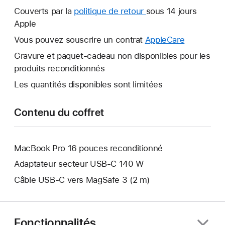
nouvelle
Couverts par la
politique de retour
Une
sous 14 jours
fenêtre
Apple
nouvelle
s’ouvre.
fenêtre
Vous pouvez souscrire un contrat
AppleCare
Une
s’ouvre.
nouvelle
Gravure et paquet-cadeau non disponibles pour les
fenêtre
produits reconditionnés
s’ouvre.
Les quantités disponibles sont limitées
Contenu du coffret
MacBook Pro 16 pouces reconditionné
Adaptateur secteur USB-C 140 W
Câble USB-C vers MagSafe 3 (2 m)
Fonctionnalités