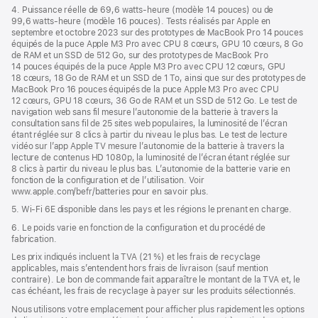
4. Puissance réelle de 69,6 watts-heure (modèle 14 pouces) ou de
99,6 watts-heure (modèle 16 pouces). Tests réalisés par Apple en
septembre et octobre 2023 sur des prototypes de MacBook Pro 14 pouces
équipés de la puce Apple M3 Pro avec CPU 8 cœurs, GPU 10 cœurs, 8 Go
de RAM et un SSD de 512 Go, sur des prototypes de MacBook Pro
14 pouces équipés de la puce Apple M3 Pro avec CPU 12 cœurs, GPU
18 cœurs, 18 Go de RAM et un SSD de 1 To, ainsi que sur des prototypes de
MacBook Pro 16 pouces équipés de la puce Apple M3 Pro avec CPU
12 cœurs, GPU 18 cœurs, 36 Go de RAM et un SSD de 512 Go. Le test de
navigation web sans fil mesure l’autonomie de la batterie à travers la
consultation sans fil de 25 sites web populaires, la luminosité de l’écran
étant réglée sur 8 clics à partir du niveau le plus bas. Le test de lecture
vidéo sur l’app Apple TV mesure l’autonomie de la batterie à travers la
lecture de contenus HD 1080p, la luminosité de l’écran étant réglée sur
8 clics à partir du niveau le plus bas. L’autonomie de la batterie varie en
fonction de la configuration et de l’utilisation. Voir
www.apple.com/befr/batteries pour en savoir plus.
5. Wi-Fi 6E disponible dans les pays et les régions le prenant en charge.
6. Le poids varie en fonction de la configuration et du procédé de
fabrication.
Les prix indiqués incluent la TVA (21 %) et les frais de recyclage
applicables, mais s’entendent hors frais de livraison (sauf mention
contraire). Le bon de commande fait apparaître le montant de la TVA et, le
cas échéant, les frais de recyclage à payer sur les produits sélectionnés.
Nous utilisons votre emplacement pour afficher plus rapidement les options