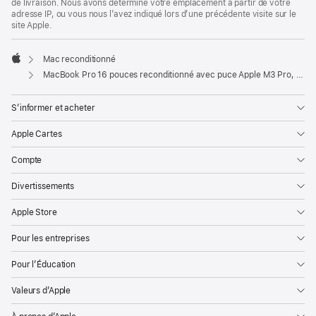
de livraison. Nous avons déterminé votre emplacement à partir de votre
adresse IP, ou vous nous l’avez indiqué lors d’une précédente visite sur le
site Apple.
Mac reconditionné
Apple
MacBook Pro 16 pouces reconditionné avec puce Apple M3 Pro, CPU 12 cœurs et GPU 18 cœurs - Argent
S’informer et acheter
Apple Cartes
Compte
Divertissements
Apple Store
Pour les entreprises
Pour l’Éducation
Valeurs d’Apple