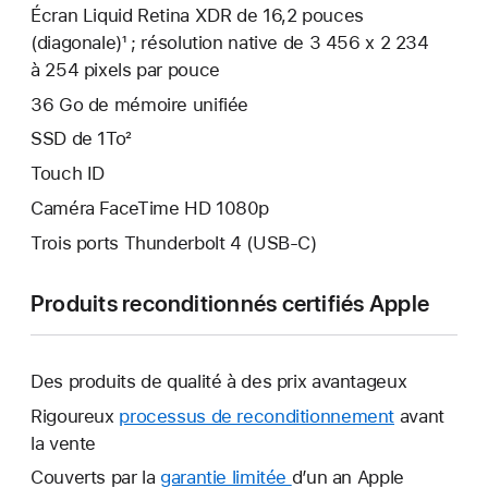
Écran Liquid Retina XDR de 16,2 pouces
(diagonale)¹ ; résolution native de 3 456 x 2 234
à 254 pixels par pouce
36 Go de mémoire unifiée
SSD de 1To²
Touch ID
Caméra FaceTime HD 1080p
Trois ports Thunderbolt 4 (USB-C)
Produits reconditionnés certifiés Apple
Des produits de qualité à des prix avantageux
Rigoureux
processus de reconditionnement
avant
la vente
Couverts par la
garantie limitée
Une
d’un an Apple