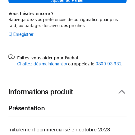
Ajouter au Panier
Vous hésitez encore ?
Sauvegardez vos préférences de configuration pour plus
tard, ou partagez-les avec des proches.
Enregistrer
Faites-vous aider pour l’achat.
Chattez dès maintenant
(s’ouvre
ou appelez le
0800 93 932
.
dans
une
nouvelle
fenêtre)
Informations produit
Présentation
Initialement commercialisé en octobre 2023