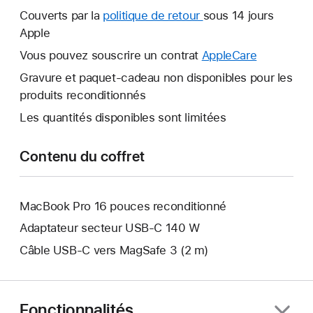
nouvelle
Couverts par la
politique de retour
Une
sous 14 jours
fenêtre
Apple
nouvelle
s’ouvre.
fenêtre
Vous pouvez souscrire un contrat
AppleCare
Une
s’ouvre.
nouvelle
Gravure et paquet-cadeau non disponibles pour les
fenêtre
produits reconditionnés
s’ouvre.
Les quantités disponibles sont limitées
Contenu du coffret
MacBook Pro 16 pouces reconditionné
Adaptateur secteur USB-C 140 W
Câble USB-C vers MagSafe 3 (2 m)
Fonctionnalités