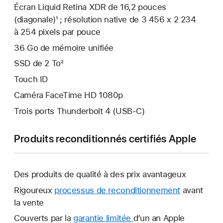
Écran Liquid Retina XDR de 16,2 pouces
(diagonale)¹ ; résolution native de 3 456 x 2 234
à 254 pixels par pouce
36 Go de mémoire unifiée
SSD de 2 To²
Touch ID
Caméra FaceTime HD 1080p
Trois ports Thunderbolt 4 (USB-C)
Produits reconditionnés certifiés Apple
Des produits de qualité à des prix avantageux
Rigoureux
processus de reconditionnement
avant
la vente
Couverts par la
garantie limitée
Une
d’un an Apple