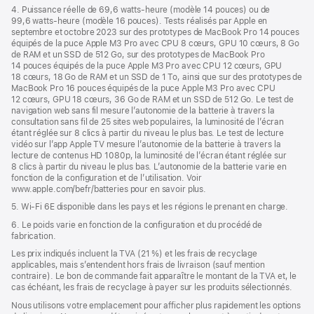
4. Puissance réelle de 69,6 watts-heure (modèle 14 pouces) ou de
99,6 watts-heure (modèle 16 pouces). Tests réalisés par Apple en
septembre et octobre 2023 sur des prototypes de MacBook Pro 14 pouces
équipés de la puce Apple M3 Pro avec CPU 8 cœurs, GPU 10 cœurs, 8 Go
de RAM et un SSD de 512 Go, sur des prototypes de MacBook Pro
14 pouces équipés de la puce Apple M3 Pro avec CPU 12 cœurs, GPU
18 cœurs, 18 Go de RAM et un SSD de 1 To, ainsi que sur des prototypes de
MacBook Pro 16 pouces équipés de la puce Apple M3 Pro avec CPU
12 cœurs, GPU 18 cœurs, 36 Go de RAM et un SSD de 512 Go. Le test de
navigation web sans fil mesure l’autonomie de la batterie à travers la
consultation sans fil de 25 sites web populaires, la luminosité de l’écran
étant réglée sur 8 clics à partir du niveau le plus bas. Le test de lecture
vidéo sur l’app Apple TV mesure l’autonomie de la batterie à travers la
lecture de contenus HD 1080p, la luminosité de l’écran étant réglée sur
8 clics à partir du niveau le plus bas. L’autonomie de la batterie varie en
fonction de la configuration et de l’utilisation. Voir
www.apple.com/befr/batteries pour en savoir plus.
5. Wi-Fi 6E disponible dans les pays et les régions le prenant en charge.
6. Le poids varie en fonction de la configuration et du procédé de
fabrication.
Les prix indiqués incluent la TVA (21 %) et les frais de recyclage
applicables, mais s’entendent hors frais de livraison (sauf mention
contraire). Le bon de commande fait apparaître le montant de la TVA et, le
cas échéant, les frais de recyclage à payer sur les produits sélectionnés.
Nous utilisons votre emplacement pour afficher plus rapidement les options