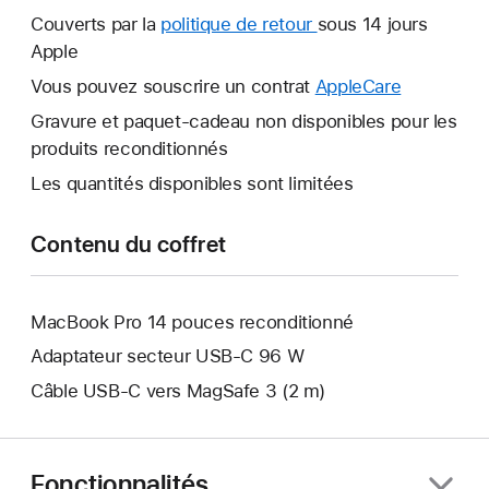
nouvelle
Couverts par la
politique de retour
Une
sous 14 jours
fenêtre
Apple
nouvelle
s’ouvre.
fenêtre
Vous pouvez souscrire un contrat
AppleCare
Une
s’ouvre.
nouvelle
Gravure et paquet-cadeau non disponibles pour les
fenêtre
produits reconditionnés
s’ouvre.
Les quantités disponibles sont limitées
Contenu du coffret
MacBook Pro 14 pouces reconditionné
Adaptateur secteur USB‑C 96 W
Câble USB-C vers MagSafe 3 (2 m)
Fonctionnalités