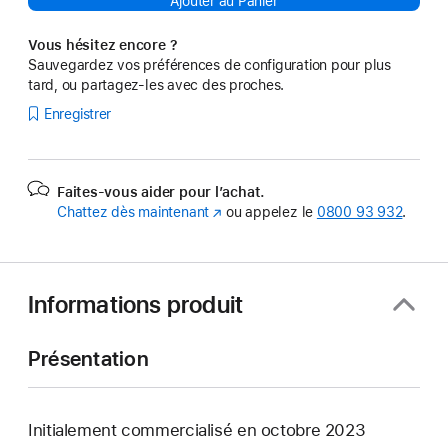
Ajouter au Panier
Vous hésitez encore ?
Sauvegardez vos préférences de configuration pour plus
tard, ou partagez-les avec des proches.
Enregistrer
Faites-vous aider pour l’achat.
Chattez dès maintenant
(s’ouvre
ou appelez le
0800 93 932
.
dans
une
nouvelle
fenêtre)
Informations produit
Présentation
Initialement commercialisé en octobre 2023