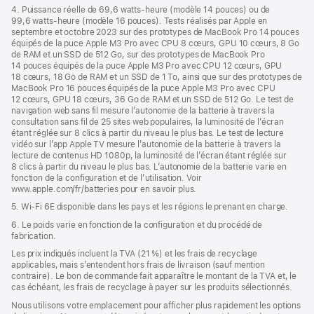
4. Puissance réelle de 69,6 watts-heure (modèle 14 pouces) ou de
99,6 watts-heure (modèle 16 pouces). Tests réalisés par Apple en
septembre et octobre 2023 sur des prototypes de MacBook Pro 14 pouces
équipés de la puce Apple M3 Pro avec CPU 8 cœurs, GPU 10 cœurs, 8 Go
de RAM et un SSD de 512 Go, sur des prototypes de MacBook Pro
14 pouces équipés de la puce Apple M3 Pro avec CPU 12 cœurs, GPU
18 cœurs, 18 Go de RAM et un SSD de 1 To, ainsi que sur des prototypes de
MacBook Pro 16 pouces équipés de la puce Apple M3 Pro avec CPU
12 cœurs, GPU 18 cœurs, 36 Go de RAM et un SSD de 512 Go. Le test de
navigation web sans fil mesure l’autonomie de la batterie à travers la
consultation sans fil de 25 sites web populaires, la luminosité de l’écran
étant réglée sur 8 clics à partir du niveau le plus bas. Le test de lecture
vidéo sur l’app Apple TV mesure l’autonomie de la batterie à travers la
lecture de contenus HD 1080p, la luminosité de l’écran étant réglée sur
8 clics à partir du niveau le plus bas. L’autonomie de la batterie varie en
fonction de la configuration et de l’utilisation. Voir
www.apple.com/fr/batteries pour en savoir plus.
5. Wi-Fi 6E disponible dans les pays et les régions le prenant en charge.
6. Le poids varie en fonction de la configuration et du procédé de
fabrication.
Les prix indiqués incluent la TVA (21 %) et les frais de recyclage
applicables, mais s’entendent hors frais de livraison (sauf mention
contraire). Le bon de commande fait apparaître le montant de la TVA et, le
cas échéant, les frais de recyclage à payer sur les produits sélectionnés.
Nous utilisons votre emplacement pour afficher plus rapidement les options