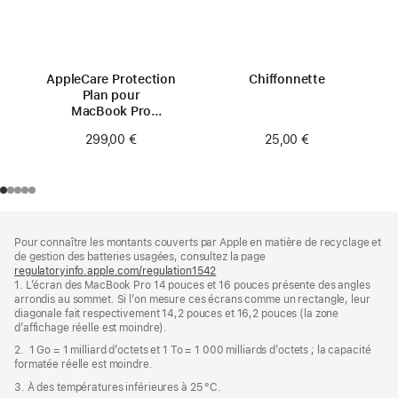
AppleCare Protection
Chiffonnette
Plan pour
MacBook Pro
14 pouces (M3)
25,00 €
299,00 €
Pied
Notes
Pour connaître les montants couverts par Apple en matière de recyclage et
de
de
de gestion des batteries usagées, consultez la page
bas
page
regulatoryinfo.apple.com/regulation1542
(s’ouvre
de
1. L’écran des MacBook Pro 14 pouces et 16 pouces présente des angles
dans
page
arrondis au sommet. Si l’on mesure ces écrans comme un rectangle, leur
une
diagonale fait respectivement 14,2 pouces et 16,2 pouces (la zone
nouvelle
d’affichage réelle est moindre).
fenêtre)
2. 1 Go = 1 milliard d’octets et 1 To = 1 000 milliards d’octets ; la capacité
formatée réelle est moindre.
3. À des températures inférieures à 25 °C.