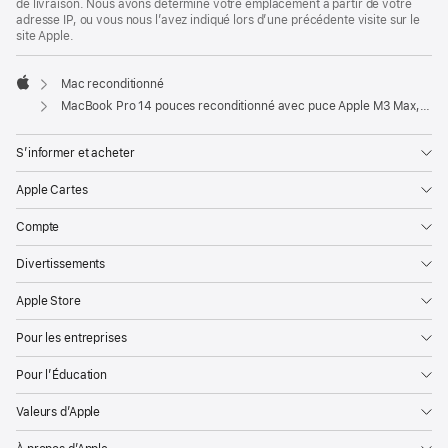
de livraison. Nous avons déterminé votre emplacement à partir de votre
adresse IP, ou vous nous l’avez indiqué lors d’une précédente visite sur le
site Apple.
Mac reconditionné
Apple
MacBook Pro 14 pouces reconditionné avec puce Apple M3 Max, CPU 14 cœurs et GPU 30 cœurs - Noir sidéral
S’informer et acheter
Apple Cartes
Compte
Divertissements
Apple Store
Pour les entreprises
Pour l’Éducation
Valeurs d’Apple