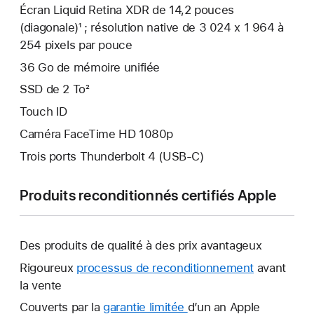
Écran Liquid Retina XDR de 14,2 pouces
(diagonale)¹ ; résolution native de 3 024 x 1 964 à
254 pixels par pouce
36 Go de mémoire unifiée
SSD de 2 To²
Touch ID
Caméra FaceTime HD 1080p
Trois ports Thunderbolt 4 (USB-C)
Produits reconditionnés certifiés Apple
Des produits de qualité à des prix avantageux
Rigoureux
processus de reconditionnement
avant
la vente
Couverts par la
garantie limitée
Une
d’un an Apple