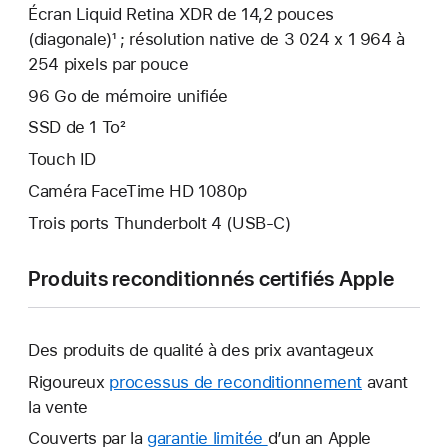
Écran Liquid Retina XDR de 14,2 pouces
(diagonale)¹ ; résolution native de 3 024 x 1 964 à
254 pixels par pouce
96 Go de mémoire unifiée
SSD de 1 To²
Touch ID
Caméra FaceTime HD 1080p
Trois ports Thunderbolt 4 (USB-C)
Produits reconditionnés certifiés Apple
Des produits de qualité à des prix avantageux
Rigoureux
processus de reconditionnement
avant
la vente
Couverts par la
garantie limitée
Une
d’un an Apple