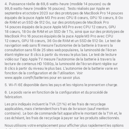
4. Puissance réelle de 69,6 watts-heure (modèle 14 pouces) ou de
99,6 watts-heure (modèle 16 pouces). Tests réalisés par Apple en
septembre et octobre 2023 sur des prototypes de MacBook Pro 14 pouces
équipés de la puce Apple M3 Pro avec CPU 8 cœurs, GPU 10 cœurs, 8 Go
de RAM et un SSD de 512 Go, sur des prototypes de MacBook Pro
14 pouces équipés de la puce Apple M3 Pro avec CPU 12 cœurs, GPU
18 cœurs, 18 Go de RAM et un SSD de 1 To, ainsi que sur des prototypes de
MacBook Pro 16 pouces équipés de la puce Apple M3 Pro avec CPU
12 cœurs, GPU 18 cœurs, 36 Go de RAM et un SSD de 512 Go. Le test de
navigation web sans fil mesure l’autonomie de la batterie à travers la
consultation sans fil de 25 sites web populaires, la luminosité de l’écran
étant réglée sur 8 clics à partir du niveau le plus bas. Le test de lecture
vidéo sur l’app Apple TV mesure l’autonomie de la batterie à travers la
lecture de contenus HD 1080p, la luminosité de l’écran étant réglée sur
8 clics à partir du niveau le plus bas. L’autonomie de la batterie varie en
fonction de la configuration et de l’utilisation. Voir
www.apple.com/fr/batteries pour en savoir plus.
5. Wi-Fi 6E disponible dans les pays et les régions le prenant en charge.
6. Le poids varie en fonction de la configuration et du procédé de
fabrication.
Les prix indiqués incluent la TVA (21 %) et les frais de recyclage
applicables, mais s’entendent hors frais de livraison (sauf mention
contraire). Le bon de commande fait apparaître le montant de la TVA et, le
cas échéant, les frais de recyclage à payer sur les produits sélectionnés.
Nous utilisons votre emplacement pour afficher plus rapidement les options