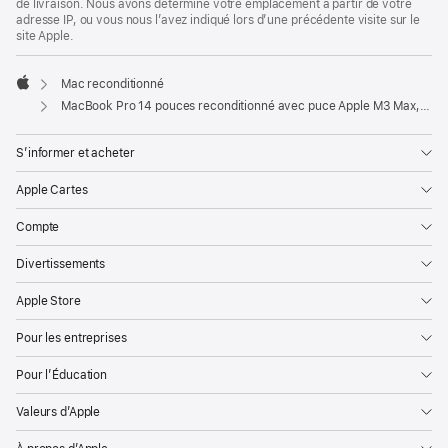
de livraison. Nous avons déterminé votre emplacement à partir de votre
adresse IP, ou vous nous l’avez indiqué lors d’une précédente visite sur le
site Apple.
Mac reconditionné
Apple
MacBook Pro 14 pouces reconditionné avec puce Apple M3 Max, CPU 14 cœurs et GPU 30 cœurs - Noir sidéral
S’informer et acheter
Apple Cartes
Compte
Divertissements
Apple Store
Pour les entreprises
Pour l’Éducation
Valeurs d’Apple