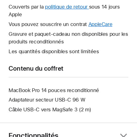
nouvelle
Couverts par la
politique de retour
Une
sous 14 jours
fenêtre
Apple
nouvelle
s’ouvre.
fenêtre
Vous pouvez souscrire un contrat
AppleCare
Une
s’ouvre.
nouvelle
Gravure et paquet-cadeau non disponibles pour les
fenêtre
produits reconditionnés
s’ouvre.
Les quantités disponibles sont limitées
Contenu du coffret
MacBook Pro 14 pouces reconditionné
Adaptateur secteur USB‑C 96 W
Câble USB-C vers MagSafe 3 (2 m)
Fonctionnalités