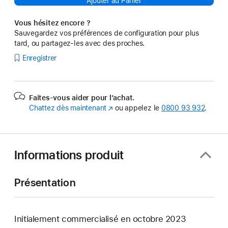
Ajouter au Panier
Vous hésitez encore ?
Sauvegardez vos préférences de configuration pour plus
tard, ou partagez-les avec des proches.
Enregistrer
Faites-vous aider pour l’achat.
Chattez dès maintenant
(s’ouvre
ou appelez le
0800 93 932
.
dans
une
nouvelle
fenêtre)
Informations produit
Présentation
Initialement commercialisé en octobre 2023