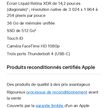
Écran Liquid Retina XDR de 14,2 pouces
(diagonale)¹ ; résolution native de 3 024 x 1 964 à
254 pixels par pouce
36 Go de mémoire unifiée
SSD de 512 Go²
Touch ID
Caméra FaceTime HD 1080p
Trois ports Thunderbolt 4 (USB-C)
Produits reconditionnés certifiés Apple
Des produits de qualité à des prix avantageux
Rigoureux
processus de reconditionnement
avant
la vente
Couverts par la
garantie limitée
Une
d’un an Apple