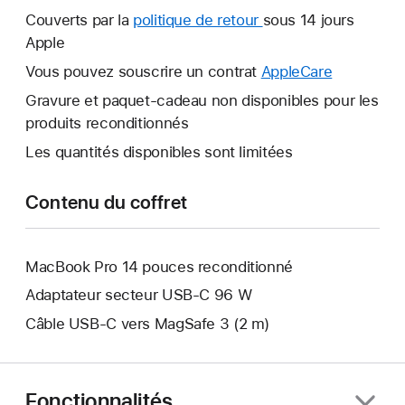
nouvelle
Couverts par la
politique de retour
Une
sous 14 jours
fenêtre
Apple
nouvelle
s’ouvre.
fenêtre
Vous pouvez souscrire un contrat
AppleCare
Une
s’ouvre.
nouvelle
Gravure et paquet-cadeau non disponibles pour les
fenêtre
produits reconditionnés
s’ouvre.
Les quantités disponibles sont limitées
Contenu du coffret
MacBook Pro 14 pouces reconditionné
Adaptateur secteur USB‑C 96 W
Câble USB-C vers MagSafe 3 (2 m)
Fonctionnalités