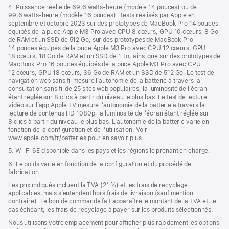
4. Puissance réelle de 69,6 watts-heure (modèle 14 pouces) ou de
99,6 watts-heure (modèle 16 pouces). Tests réalisés par Apple en
septembre et octobre 2023 sur des prototypes de MacBook Pro 14 pouces
équipés de la puce Apple M3 Pro avec CPU 8 cœurs, GPU 10 cœurs, 8 Go
de RAM et un SSD de 512 Go, sur des prototypes de MacBook Pro
14 pouces équipés de la puce Apple M3 Pro avec CPU 12 cœurs, GPU
18 cœurs, 18 Go de RAM et un SSD de 1 To, ainsi que sur des prototypes de
MacBook Pro 16 pouces équipés de la puce Apple M3 Pro avec CPU
12 cœurs, GPU 18 cœurs, 36 Go de RAM et un SSD de 512 Go. Le test de
navigation web sans fil mesure l’autonomie de la batterie à travers la
consultation sans fil de 25 sites web populaires, la luminosité de l’écran
étant réglée sur 8 clics à partir du niveau le plus bas. Le test de lecture
vidéo sur l’app Apple TV mesure l’autonomie de la batterie à travers la
lecture de contenus HD 1080p, la luminosité de l’écran étant réglée sur
8 clics à partir du niveau le plus bas. L’autonomie de la batterie varie en
fonction de la configuration et de l’utilisation. Voir
www.apple.com/fr/batteries pour en savoir plus.
5. Wi-Fi 6E disponible dans les pays et les régions le prenant en charge.
6. Le poids varie en fonction de la configuration et du procédé de
fabrication.
Les prix indiqués incluent la TVA (21 %) et les frais de recyclage
applicables, mais s’entendent hors frais de livraison (sauf mention
contraire). Le bon de commande fait apparaître le montant de la TVA et, le
cas échéant, les frais de recyclage à payer sur les produits sélectionnés.
Nous utilisons votre emplacement pour afficher plus rapidement les options