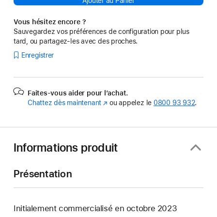
Ajouter au Panier
Vous hésitez encore ?
Sauvegardez vos préférences de configuration pour plus
tard, ou partagez-les avec des proches.
Enregistrer
Faites-vous aider pour l’achat.
Chattez dès maintenant
(s’ouvre
ou appelez le
0800 93 932
.
dans
une
nouvelle
fenêtre)
Informations produit
Présentation
Initialement commercialisé en octobre 2023