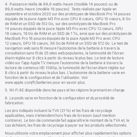
4. Puissance réelle de 69,6 watts-heure (modèle 14 pouces) ou de
99,6 watts-heure (modèle 16 pouces). Tests réalisés par Apple en
septembre et octobre 2023 sur des prototypes de MacBook Pro 14 pouces
équipés de la puce Apple M3 Pro avec CPU 8 cœurs, GPU 10 cœurs, 8 Go
de RAM et un SSD de 512 Go, sur des prototypes de MacBook Pro
14 pouces équipés de la puce Apple M3 Pro avec CPU 12 cœurs, GPU
18 cœurs, 18 Go de RAM et un SSD de 1 To, ainsi que sur des prototypes de
MacBook Pro 16 pouces équipés de la puce Apple M3 Pro avec CPU
12 cœurs, GPU 18 cœurs, 36 Go de RAM et un SSD de 512 Go. Le test de
navigation web sans fil mesure l’autonomie de la batterie à travers la
consultation sans fil de 25 sites web populaires, la luminosité de l’écran
étant réglée sur 8 clics à partir du niveau le plus bas. Le test de lecture
vidéo sur l’app Apple TV mesure l’autonomie de la batterie à travers la
lecture de contenus HD 1080p, la luminosité de l’écran étant réglée sur
8 clics à partir du niveau le plus bas. L’autonomie de la batterie varie en
fonction de la configuration et de l’utilisation. Voir
www.apple.com/fr/batteries pour en savoir plus.
5. Wi-Fi 6E disponible dans les pays et les régions le prenant en charge.
6. Le poids varie en fonction de la configuration et du procédé de
fabrication.
Les prix indiqués incluent la TVA (21 %) et les frais de recyclage
applicables, mais s’entendent hors frais de livraison (sauf mention
contraire). Le bon de commande fait apparaître le montant de la TVA et, le
cas échéant, les frais de recyclage à payer sur les produits sélectionnés.
Nous utilisons votre emplacement pour afficher plus rapidement les options