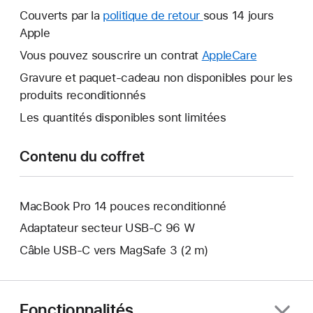
nouvelle
Couverts par la
politique de retour
Une
sous 14 jours
fenêtre
Apple
nouvelle
s’ouvre.
fenêtre
Vous pouvez souscrire un contrat
AppleCare
Une
s’ouvre.
nouvelle
Gravure et paquet-cadeau non disponibles pour les
fenêtre
produits reconditionnés
s’ouvre.
Les quantités disponibles sont limitées
Contenu du coffret
MacBook Pro 14 pouces reconditionné
Adaptateur secteur USB‑C 96 W
Câble USB-C vers MagSafe 3 (2 m)
Fonctionnalités