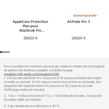
Gravure gratuite
AppleCare Protection
AirPods Pro 3
Plan pour
MacBook Pro
14 pouces (M3)
249,00 €
299,00 €
Pied
Notes
Pour connaître les montants couverts par Apple en matière de recyclage et
de
de
de gestion des batteries usagées, consultez la page
bas
page
regulatoryinfo.apple.com/regulation1542
(s’ouvre
de
1. L’écran des MacBook Pro 14 pouces et 16 pouces présente des angles
dans
page
arrondis au sommet. Si l’on mesure ces écrans comme un rectangle, leur
une
diagonale fait respectivement 14,2 pouces et 16,2 pouces (la zone
nouvelle
d’affichage réelle est moindre).
fenêtre)
2. 1 Go = 1 milliard d’octets et 1 To = 1 000 milliards d’octets ; la capacité
formatée réelle est moindre.
3. À des températures inférieures à 25 °C.