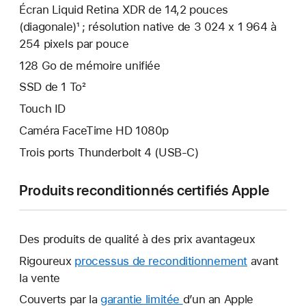
Écran Liquid Retina XDR de 14,2 pouces
(diagonale)¹ ; résolution native de 3 024 x 1 964 à
254 pixels par pouce
128 Go de mémoire unifiée
SSD de 1 To²
Touch ID
Caméra FaceTime HD 1080p
Trois ports Thunderbolt 4 (USB-C)
Produits reconditionnés certifiés Apple
Des produits de qualité à des prix avantageux
Rigoureux
processus de reconditionnement
avant
la vente
Couverts par la
garantie limitée
Une
d’un an Apple