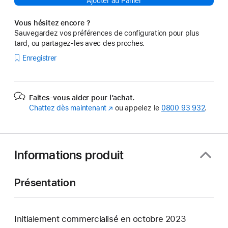
Ajouter au Panier
Vous hésitez encore ?
Sauvegardez vos préférences de configuration pour plus
tard, ou partagez-les avec des proches.
Enregistrer
Faites-vous aider pour l’achat.
Chattez dès maintenant
(s’ouvre
ou appelez le
0800 93 932
.
dans
une
nouvelle
fenêtre)
Informations produit
Présentation
Initialement commercialisé en octobre 2023