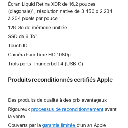
Écran Liquid Retina XDR de 16,2 pouces
(diagonale)¹ ; résolution native de 3 456 x 2 234
à 254 pixels par pouce
128 Go de mémoire unifiée
SSD de 8 To²
Touch ID
Caméra FaceTime HD 1080p
Trois ports Thunderbolt 4 (USB-C)
Produits reconditionnés certifiés Apple
Des produits de qualité à des prix avantageux
Rigoureux
processus de reconditionnement
avant
la vente
Couverts par la
garantie limitée
Une
d’un an Apple