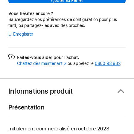
Ajouter au Panier
Vous hésitez encore ?
Sauvegardez vos préférences de configuration pour plus
tard, ou partagez-les avec des proches.
Enregistrer
Faites-vous aider pour l’achat.
Chattez dès maintenant
(s’ouvre
ou appelez le
0800 93 932
.
dans
une
nouvelle
fenêtre)
Informations produit
Présentation
Initialement commercialisé en octobre 2023