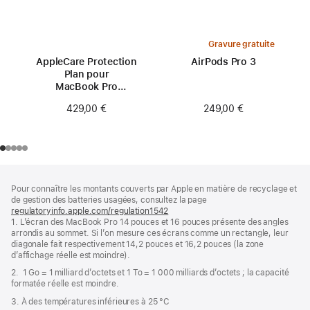
Gravure gratuite
AppleCare Protection
AirPods Pro 3
Plan pour
MacBook Pro
16 pouces (M3)
249,00 €
429,00 €
Pied
Notes
Pour connaître les montants couverts par Apple en matière de recyclage et
de
de
de gestion des batteries usagées, consultez la page
bas
page
regulatoryinfo.apple.com/regulation1542
(s’ouvre
de
1. L’écran des MacBook Pro 14 pouces et 16 pouces présente des angles
dans
page
arrondis au sommet. Si l’on mesure ces écrans comme un rectangle, leur
une
diagonale fait respectivement 14,2 pouces et 16,2 pouces (la zone
nouvelle
d’affichage réelle est moindre).
fenêtre)
2. 1 Go = 1 milliard d’octets et 1 To = 1 000 milliards d’octets ; la capacité
formatée réelle est moindre.
3. À des températures inférieures à 25 °C