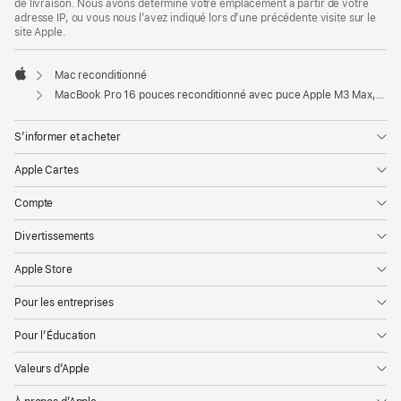
de livraison. Nous avons déterminé votre emplacement à partir de votre
adresse IP, ou vous nous l’avez indiqué lors d’une précédente visite sur le
site Apple.
Mac reconditionné
Apple
MacBook Pro 16 pouces reconditionné avec puce Apple M3 Max, CPU 16 cœurs et GPU 40 cœurs - Noir sidéral
S’informer et acheter
Apple Cartes
Compte
Divertissements
Apple Store
Pour les entreprises
Pour l’Éducation
Valeurs d’Apple