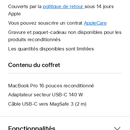
nouvelle
Couverts par la
politique de retour
Une
sous 14 jours
fenêtre
Apple
nouvelle
s’ouvre.
fenêtre
Vous pouvez souscrire un contrat
AppleCare
Une
s’ouvre.
nouvelle
Gravure et paquet-cadeau non disponibles pour les
fenêtre
produits reconditionnés
s’ouvre.
Les quantités disponibles sont limitées
Contenu du coffret
MacBook Pro 16 pouces reconditionné
Adaptateur secteur USB-C 140 W
Câble USB-C vers MagSafe 3 (2 m)
Fonctionnalités