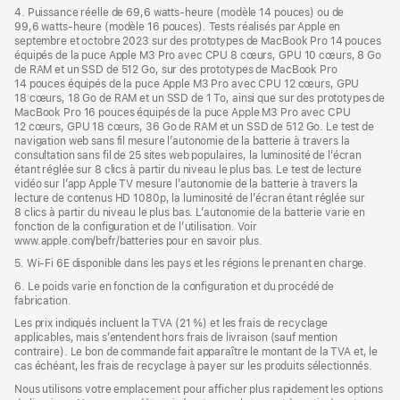
4. Puissance réelle de 69,6 watts-heure (modèle 14 pouces) ou de
99,6 watts-heure (modèle 16 pouces). Tests réalisés par Apple en
septembre et octobre 2023 sur des prototypes de MacBook Pro 14 pouces
équipés de la puce Apple M3 Pro avec CPU 8 cœurs, GPU 10 cœurs, 8 Go
de RAM et un SSD de 512 Go, sur des prototypes de MacBook Pro
14 pouces équipés de la puce Apple M3 Pro avec CPU 12 cœurs, GPU
18 cœurs, 18 Go de RAM et un SSD de 1 To, ainsi que sur des prototypes de
MacBook Pro 16 pouces équipés de la puce Apple M3 Pro avec CPU
12 cœurs, GPU 18 cœurs, 36 Go de RAM et un SSD de 512 Go. Le test de
navigation web sans fil mesure l’autonomie de la batterie à travers la
consultation sans fil de 25 sites web populaires, la luminosité de l’écran
étant réglée sur 8 clics à partir du niveau le plus bas. Le test de lecture
vidéo sur l’app Apple TV mesure l’autonomie de la batterie à travers la
lecture de contenus HD 1080p, la luminosité de l’écran étant réglée sur
8 clics à partir du niveau le plus bas. L’autonomie de la batterie varie en
fonction de la configuration et de l’utilisation. Voir
www.apple.com/befr/batteries pour en savoir plus.
5. Wi-Fi 6E disponible dans les pays et les régions le prenant en charge.
6. Le poids varie en fonction de la configuration et du procédé de
fabrication.
Les prix indiqués incluent la TVA (21 %) et les frais de recyclage
applicables, mais s’entendent hors frais de livraison (sauf mention
contraire). Le bon de commande fait apparaître le montant de la TVA et, le
cas échéant, les frais de recyclage à payer sur les produits sélectionnés.
Nous utilisons votre emplacement pour afficher plus rapidement les options