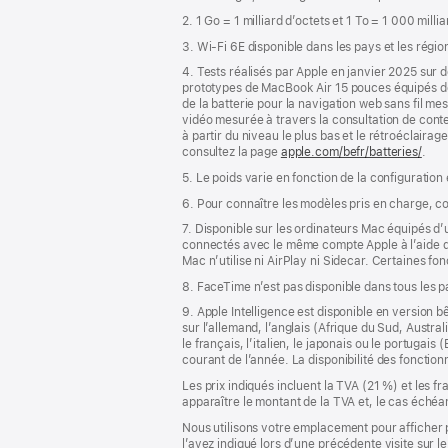
de
2. 1 Go = 1 milliard d’octets et 1 To = 1 000 milli
page
3. Wi-Fi 6E disponible dans les pays et les régio
4. Tests réalisés par Apple en janvier 2025 su
prototypes de MacBook Air 15 pouces équipés 
de la batterie pour la navigation web sans fil m
vidéo mesurée à travers la consultation de conte
à partir du niveau le plus bas et le rétroéclairag
consultez la page
apple.com/befr/batteries/
.
5. Le poids varie en fonction de la configuration
6. Pour connaître les modèles pris en charge, c
7. Disponible sur les ordinateurs Mac équipés d
connectés avec le même compte Apple à l’aide de l
Mac n’utilise ni AirPlay ni Sidecar. Certaines f
8. FaceTime n’est pas disponible dans tous les 
9. Apple Intelligence est disponible en version b
sur l’allemand, l’anglais (Afrique du Sud, Austra
le français, l’italien, le japonais ou le portugai
courant de l’année. La disponibilité des fonctio
Les prix indiqués incluent la TVA (21 %) et les f
apparaître le montant de la TVA et, le cas échéan
Nous utilisons votre emplacement pour afficher 
l’avez indiqué lors d’une précédente visite sur le