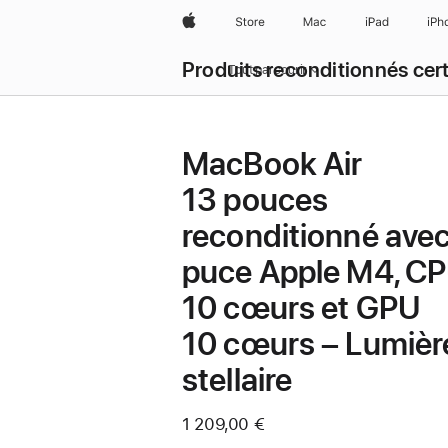
Apple
Store
Mac
iPad
iPh
Produits reconditionnés cert
Tout parcourir
MacBook Air
13 pouces
reconditionné ave
puce Apple M4, C
10 cœurs et GPU
10 cœurs – Lumièr
stellaire
1 209,00 €