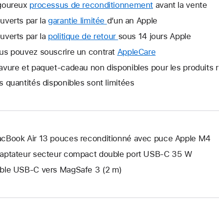
goureux
processus de reconditionnement
avant la vente
uverts par la
garantie limitée
Une
d’un an Apple
nouvelle
uverts par la
politique de retour
Une
sous 14 jours Apple
fenêtre
nouvelle
us pouvez souscrire un contrat
AppleCare
Une
s’ouvre.
fenêtre
nouvelle
avure et paquet-cadeau non disponibles pour les produits 
s’ouvre.
fenêtre
s quantités disponibles sont limitées
s’ouvre.
cBook Air 13 pouces reconditionné avec puce Apple M4
aptateur secteur compact double port USB-C 35 W
ble USB-C vers MagSafe 3 (2 m)