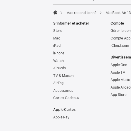
Mac reconditionné
MacBook Air 13
Apple
S’informer et acheter
Compte
Store
Gérer le co
Mac
Compte Appl
iPad
iCloud.com
iPhone
Divertissem
Watch
Apple One
AirPods
Apple TV
TV & Maison
Apple Music
AirTag
Apple Arcad
Accessoires
App Store
Cartes Cadeaux
Apple Cartes
Apple Pay