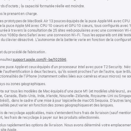
ards d’octets ; la capacité formatée réelle est moindre.
ns le prenant en charge.
r des prototypes de MacBook Air 13 pouces équipés de la puce Apple M4 avec CPU
de la puce Apple M4 avec CPU 10 cœurs et GPU 10 cœurs, tous configurés avec 
esurée à travers la consultation de 25 sites web populaires avec une connexion Wi-
nus 1080p dans Safari avec une connexion Wi-Fi. Tous les appareils ont été testés
e du clavier désactivé. L’autonomie de la batterie varie en fonction de la configurati
 et du procédé de fabrication.
onsultez
support.apple.com/fr-be/102596
.
’une puce Apple et ceux équipés d’un processeur Intel avec puce T2 Security. Néc
’authentification à deux facteurs, qu’ils soient proches l’un de l’autre, que le Blu
onctionnalités de l’iPhone (notamment celles liées aux caméras et aux micros) ne s
pays ou zones géographiques.
êta sur tous les modèles de Mac équipés d’une puce M1 (et modèles ultérieurs), avec
lie, Canada, États-Unis, Inde, Irlande, Nouvelle-Zélande, Royaume-Uni ou Singapour
s (Brésil), dans le cadre d’une mise à jour logicielle de macOS Sequoia. D’autres la
nnalités peut varier en fonction des zones géographiques et des langues.
rais de recyclage applicables, mais s’entendent hors frais de livraison (sauf ment
t, les frais de recyclage à payer sur les produits sélectionnés.
plus rapidement les options de livraison. Nous avons déterminé votre emplacement
 site Apple.