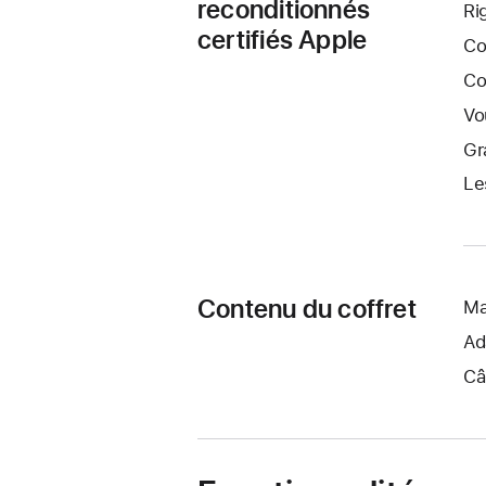
reconditionnés
Ri
certifiés Apple
Co
Co
Vo
Gr
Le
Contenu du coffret
Ma
Ad
Câ