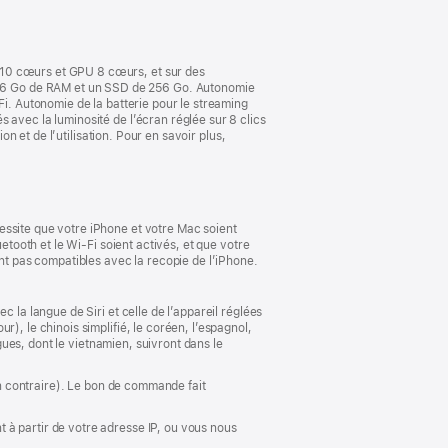
nouvelle
fenêtre)
 10 cœurs et GPU 8 cœurs, et sur des
16 Go de RAM et un SSD de 256 Go. Autonomie
Fi. Autonomie de la batterie pour le streaming
 avec la luminosité de l’écran réglée sur 8 clics
on et de l’utilisation. Pour en savoir plus,
essite que votre iPhone et votre Mac soient
etooth et le Wi-Fi soient activés, et que votre
ont pas compatibles avec la recopie de l’iPhone.
 la langue de Siri et celle de l’appareil réglées
), le chinois simplifié, le coréen, l’espagnol,
ngues, dont le vietnamien, suivront dans le
ion contraire). Le bon de commande fait
 à partir de votre adresse IP, ou vous nous