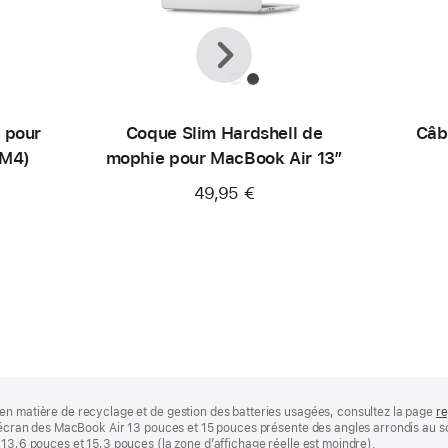
Précédent
Suivant
 pour
Coque Slim Hardshell de
Câb
(M4)
mophie pour MacBook Air 13″
49,95 €
en matière de recyclage et de gestion des batteries usagées, consultez la page
re
 L’écran des MacBook Air 13 pouces et 15 pouces présente des angles arrondis au
 13,6 pouces et 15,3 pouces (la zone d’affichage réelle est moindre).