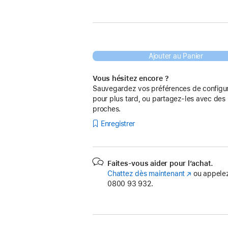
Ajouter au Panier
Vous hésitez encore ?
Sauvegardez vos préférences de configur
pour plus tard, ou partagez-les avec des
proches.
Enregistrer
Faites-vous aider pour l’achat.
Chattez dès maintenant
(s’ouvre
ou appelez
0800 93 932.
dans
une
nouvelle
fenêtre)