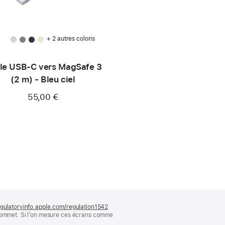
+ 2 autres coloris
le USB-C vers MagSafe 3
(2 m) - Bleu ciel
55,00 €
gulatoryinfo.apple.com/regulation1542
(s’ouvre
 sommet. Si l’on mesure ces écrans comme
dans
une