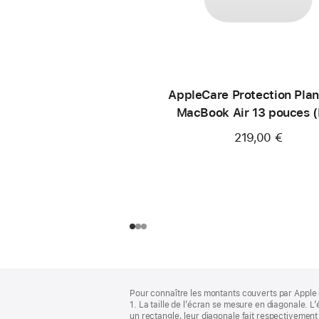
AppleCare Protection Plan
MacBook Air 13 pouces 
219,00 €
Pied
Notes
Pour connaître les montants couverts par Apple 
de
de
1. La taille de l’écran se mesure en diagonale.
bas
page
un rectangle, leur diagonale fait respectivement