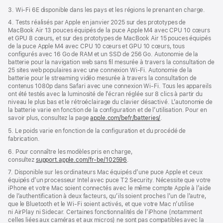
3. Wi-Fi 6E disponible dans les pays et les régions le prenant en charge.
4. Tests réalisés par Apple en janvier 2025 sur des prototypes de
MacBook Air 13 pouces équipés de la puce Apple M4 avec CPU 10 cœurs
et GPU 8 cœurs, et sur des prototypes de MacBook Air 15 pouces équipés
de la puce Apple M4 avec CPU 10 cœurs et GPU 10 cœurs, tous
configurés avec 16 Go de RAM et un SSD de 256 Go. Autonomie de la
batterie pour la navigation web sans fil mesurée à travers la consultation de
25 sites web populaires avec une connexion Wi-Fi. Autonomie de la
batterie pour le streaming vidéo mesurée à travers la consultation de
contenus 1080p dans Safari avec une connexion Wi-Fi. Tous les appareils
ont été testés avec la luminosité de l’écran réglée sur 8 clics à partir du
niveau le plus bas et le rétroéclairage du clavier désactivé. L’autonomie de
la batterie varie en fonction de la configuration et de l’utilisation. Pour en
savoir plus, consultez la page
apple.com/befr/batteries/
.
5. Le poids varie en fonction de la configuration et du procédé de
fabrication.
6. Pour connaître les modèles pris en charge,
consultez
support.apple.com/fr-be/102596
.
7. Disponible sur les ordinateurs Mac équipés d’une puce Apple et ceux
équipés d’un processeur Intel avec puce T2 Security. Nécessite que votre
iPhone et votre Mac soient connectés avec le même compte Apple à l’aide
de l’authentification à deux facteurs, qu’ils soient proches l’un de l’autre,
que le Bluetooth et le Wi-Fi soient activés, et que votre Mac n’utilise
ni AirPlay ni Sidecar. Certaines fonctionnalités de l’iPhone (notamment
celles liées aux caméras et aux micros) ne sont pas compatibles avec la