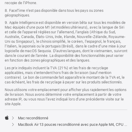
recopie de l’iPhone.
8. FaceTime n’est pas disponible dans tous les pays ou zones
géographiques.
9. Apple Intelligence est disponible en version bêta sur tous les modèles de
Mac équipés d’une puce M1 (et modèles ultérieurs), avec la langue de Siri
et celle de l’appareil réglées sur l’allemand, l’anglais (Afrique du Sud,
Australie, Canada, États-Unis, Inde, Irlande, Nouvelle-Zélande, Royaume-
Uni ou Singapour), le chinois simplifié, le coréen, l’espagnol, le français,
l’italien, le japonais ou le portugais (Brésil), dans le cadre d’une mise à jour
logicielle de macOS Sequoia. D’autres langues, dont le vietnamien, suivront
dans le courant de l’année. La disponibilité des fonctionnalités peut varier
en fonction des zones géographiques et des langues.
Les prix indiqués incluent la TVA (21 %) et les frais de recyclage
applicables, mais s’entendent hors frais de livraison (sauf mention
contraire). Le bon de commande fait apparaître le montant de la TVA et, le
cas échéant, les frais de recyclage à payer sur les produits sélectionnés.
Nous utilisons votre emplacement pour afficher plus rapidement les options
de livraison. Nous avons déterminé votre emplacement à partir de votre
adresse IP, ou vous nous l’avez indiqué lors d’une précédente visite sur le
site Apple.
Mac reconditionné
Apple
MacBook Air 13 pouces reconditionné avec puce Apple M4, CPU 10 cœurs et GPU 10 cœurs – Lumière stellaire