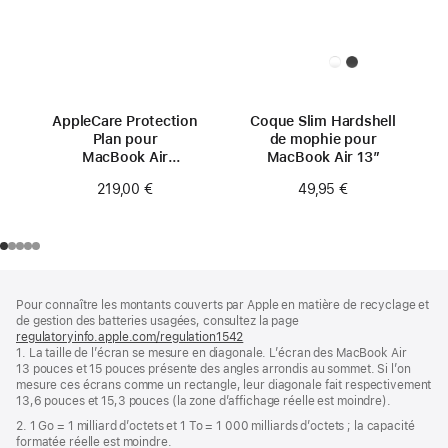
AppleCare Protection
Coque Slim Hardshell
Plan pour
de mophie pour
MacBook Air
MacBook Air 13″
13 pouces (M4)
219,00 €
49,95 €
Pied
Notes
Pour connaître les montants couverts par Apple en matière de recyclage et
de
de
de gestion des batteries usagées, consultez la page
bas
page
regulatoryinfo.apple.com/regulation1542
(s’ouvre
de
1. La taille de l’écran se mesure en diagonale. L’écran des MacBook Air
dans
page
13 pouces et 15 pouces présente des angles arrondis au sommet. Si l’on
une
mesure ces écrans comme un rectangle, leur diagonale fait respectivement
nouvelle
13,6 pouces et 15,3 pouces (la zone d’affichage réelle est moindre).
fenêtre)
2. 1 Go = 1 milliard d’octets et 1 To = 1 000 milliards d’octets ; la capacité
formatée réelle est moindre.