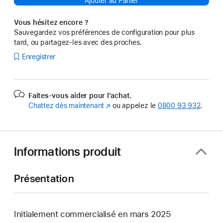
Ajouter au Panier
Vous hésitez encore ?
Sauvegardez vos préférences de configuration pour plus
tard, ou partagez-les avec des proches.
Enregistrer
Faites-vous aider pour l’achat.
Chattez dès maintenant
(s’ouvre
ou appelez le
0800 93 932
.
dans
une
nouvelle
fenêtre)
Informations produit
Présentation
Initialement commercialisé en mars 2025