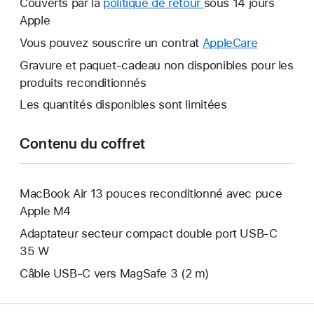
Couverts par la
politique de retour
Une
sous 14 jours
fenêtre
Apple
nouvelle
s’ouvre.
fenêtre
Vous pouvez souscrire un contrat
AppleCare
Une
s’ouvre.
nouvelle
Gravure et paquet-cadeau non disponibles pour les
fenêtre
produits reconditionnés
s’ouvre.
Les quantités disponibles sont limitées
Contenu du coffret
MacBook Air 13 pouces reconditionné avec puce
Apple M4
Adaptateur secteur compact double port USB-C
35 W
Câble USB-C vers MagSafe 3 (2 m)