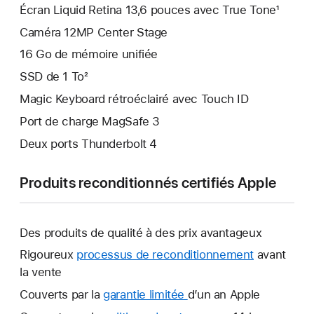
Écran Liquid Retina 13,6 pouces avec True Tone¹
Caméra 12MP Center Stage
16 Go de mémoire unifiée
SSD de 1 To²
Magic Keyboard rétroéclairé avec Touch ID
Port de charge MagSafe 3
Deux ports Thunderbolt 4
Produits reconditionnés certifiés Apple
Des produits de qualité à des prix avantageux
Rigoureux
processus de reconditionnement
avant
la vente
Couverts par la
garantie limitée
Une
d’un an Apple
nouvelle