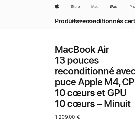
Apple
Store
Mac
iPad
iPh
Produits reconditionnés cert
Tout parcourir
MacBook Air
13 pouces
reconditionné ave
puce Apple M4, C
10 cœurs et GPU
10 cœurs – Minuit
1 209,00 €