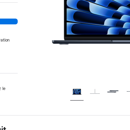
ation
 le
it