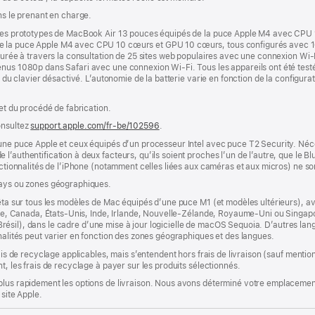
ns le prenant en charge.
r des prototypes de MacBook Air 13 pouces équipés de la puce Apple M4 avec CPU
de la puce Apple M4 avec CPU 10 cœurs et GPU 10 cœurs, tous configurés avec 
esurée à travers la consultation de 25 sites web populaires avec une connexion Wi-
nus 1080p dans Safari avec une connexion Wi-Fi. Tous les appareils ont été testés
e du clavier désactivé. L’autonomie de la batterie varie en fonction de la configurati
 et du procédé de fabrication.
onsultez
support.apple.com/fr-be/102596
.
’une puce Apple et ceux équipés d’un processeur Intel avec puce T2 Security. Néc
’authentification à deux facteurs, qu’ils soient proches l’un de l’autre, que le Blu
onctionnalités de l’iPhone (notamment celles liées aux caméras et aux micros) ne s
pays ou zones géographiques.
êta sur tous les modèles de Mac équipés d’une puce M1 (et modèles ultérieurs), avec
lie, Canada, États-Unis, Inde, Irlande, Nouvelle-Zélande, Royaume-Uni ou Singapour
s (Brésil), dans le cadre d’une mise à jour logicielle de macOS Sequoia. D’autres la
nnalités peut varier en fonction des zones géographiques et des langues.
rais de recyclage applicables, mais s’entendent hors frais de livraison (sauf ment
t, les frais de recyclage à payer sur les produits sélectionnés.
plus rapidement les options de livraison. Nous avons déterminé votre emplacement
 site Apple.