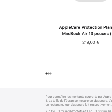
AppleCare Protection Plan
MacBook Air 13 pouces 
219,00 €
Pied
Notes
Pour connaître les montants couverts par Apple 
de
de
1. La taille de l’écran se mesure en diagonale.
bas
page
un rectangle, leur diagonale fait respectivement
de
2. 1 Go = 1 milliard d’octets et 1 To = 1 000 milli