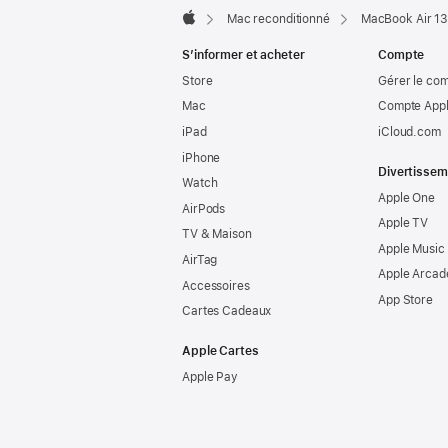
Mac reconditionné
MacBook Air 13
Apple
S’informer et acheter
Compte
Store
Gérer le co
Mac
Compte Appl
iPad
iCloud.com
iPhone
Divertissem
Watch
Apple One
AirPods
Apple TV
TV & Maison
Apple Music
AirTag
Apple Arcad
Accessoires
App Store
Cartes Cadeaux
Apple Cartes
Apple Pay