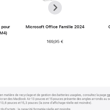
Précédent
Suivant
 pour
Microsoft Office Famille 2024
(M4)
169,95 €
en matière de recyclage et de gestion des batteries usagées, consultez la page
re
 L’écran des MacBook Air 13 pouces et 15 pouces présente des angles arrondis au
 13,6 pouces et 15,3 pouces (la zone d’affichage réelle est moindre).
ards d’octets ; la capacité formatée réelle est moindre.