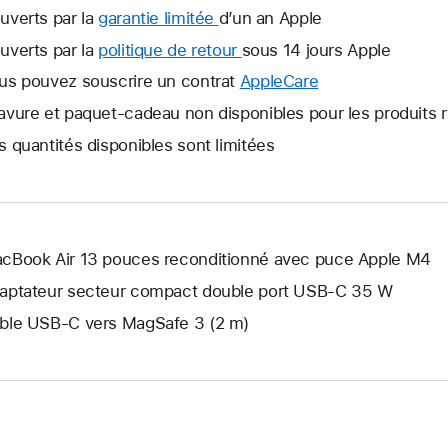
uverts par la
garantie limitée
Une
d’un an Apple
nouvelle
uverts par la
politique de retour
Une
sous 14 jours Apple
fenêtre
nouvelle
us pouvez souscrire un contrat
AppleCare
Une
s’ouvre.
fenêtre
nouvelle
avure et paquet-cadeau non disponibles pour les produits 
s’ouvre.
fenêtre
s quantités disponibles sont limitées
s’ouvre.
cBook Air 13 pouces reconditionné avec puce Apple M4
aptateur secteur compact double port USB-C 35 W
ble USB-C vers MagSafe 3 (2 m)