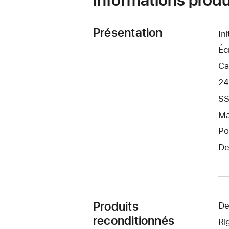
Présentation
In
Éc
Ca
24
SS
Ma
Po
De
Produits
De
reconditionnés
Ri