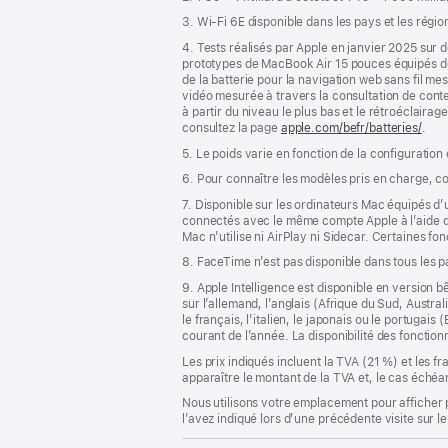
page
3. Wi-Fi 6E disponible dans les pays et les régio
4. Tests réalisés par Apple en janvier 2025 su
prototypes de MacBook Air 15 pouces équipés 
de la batterie pour la navigation web sans fil m
vidéo mesurée à travers la consultation de conte
à partir du niveau le plus bas et le rétroéclairag
consultez la page
apple.com/befr/batteries/
.
5. Le poids varie en fonction de la configuration
6. Pour connaître les modèles pris en charge, c
7. Disponible sur les ordinateurs Mac équipés d
connectés avec le même compte Apple à l’aide de l
Mac n’utilise ni AirPlay ni Sidecar. Certaines f
8. FaceTime n’est pas disponible dans tous les 
9. Apple Intelligence est disponible en version b
sur l’allemand, l’anglais (Afrique du Sud, Austra
le français, l’italien, le japonais ou le portugai
courant de l’année. La disponibilité des fonctio
Les prix indiqués incluent la TVA (21 %) et les f
apparaître le montant de la TVA et, le cas échéan
Nous utilisons votre emplacement pour afficher 
l’avez indiqué lors d’une précédente visite sur le