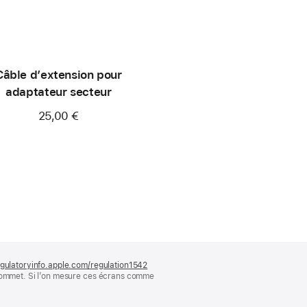
Câble d’extension pour
adaptateur secteur
25,00 €
gulatoryinfo.apple.com/regulation1542
(s’ouvre
 sommet. Si l’on mesure ces écrans comme
dans
une
nouvelle