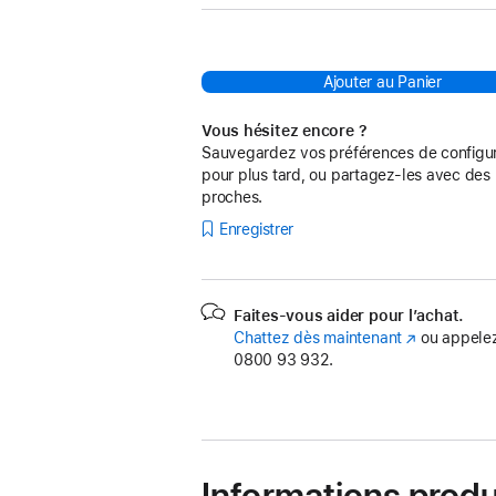
Ajouter au Panier
Vous hésitez encore ?
Sauvegardez vos préférences de configur
pour plus tard, ou partagez-les avec des
proches.
Enregistrer
Faites-vous aider pour l’achat.
Chattez dès maintenant
(s’ouvre
ou appelez
0800 93 932.
dans
une
nouvelle
fenêtre)
Informations produ