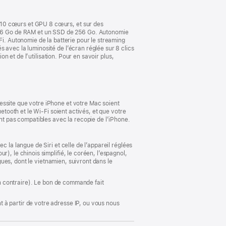
fenêtre)
 10 cœurs et GPU 8 cœurs, et sur des
16 Go de RAM et un SSD de 256 Go. Autonomie
Fi. Autonomie de la batterie pour le streaming
 avec la luminosité de l’écran réglée sur 8 clics
on et de l’utilisation. Pour en savoir plus,
essite que votre iPhone et votre Mac soient
etooth et le Wi-Fi soient activés, et que votre
ont pas compatibles avec la recopie de l’iPhone.
 la langue de Siri et celle de l’appareil réglées
), le chinois simplifié, le coréen, l’espagnol,
ngues, dont le vietnamien, suivront dans le
ion contraire). Le bon de commande fait
 à partir de votre adresse IP, ou vous nous