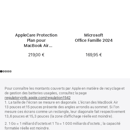
AppleCare Protection
Microsoft
Plan pour
Office Famille 2024
MacBook Air
13 pouces (M4)
169,95 €
219,00 €
Pied
Notes
Pour connaître les montants couverts par Apple en matière de recyclage et
de
de
de gestion des batteries usagées, consultez la page
bas
page
regulatoryinfo.apple.com/regulation1542
(s’ouvre
de
1. La taille de l’écran se mesure en diagonale. L’écran des MacBook Air
dans
page
13 pouces et 15 pouces présente des angles arrondis au sommet. Si l’on
une
mesure ces écrans comme un rectangle, leur diagonale fait respectivement
nouvelle
13,6 pouces et 15,3 pouces (la zone d’affichage réelle est moindre).
fenêtre)
2. 1 Go = 1 milliard d’octets et 1 To = 1 000 milliards d’octets ; la capacité
formatée réelle est moindre.