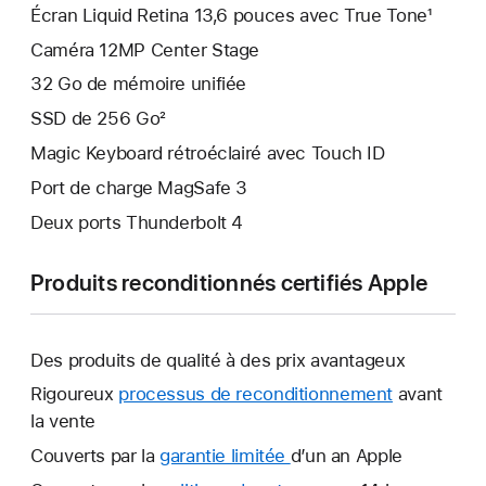
Écran Liquid Retina 13,6 pouces avec True Tone¹
Caméra 12MP Center Stage
32 Go de mémoire unifiée
SSD de 256 Go²
Magic Keyboard rétroéclairé avec Touch ID
Port de charge MagSafe 3
Deux ports Thunderbolt 4
Produits reconditionnés certifiés Apple
Des produits de qualité à des prix avantageux
Rigoureux
processus de reconditionnement
avant
la vente
Couverts par la
garantie limitée
Une
d’un an Apple
nouvelle