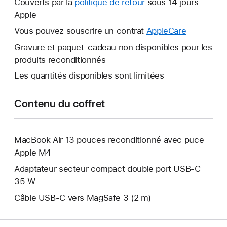
Couverts par la
politique de retour
Une
sous 14 jours
fenêtre
Apple
nouvelle
s’ouvre.
fenêtre
Vous pouvez souscrire un contrat
AppleCare
Une
s’ouvre.
nouvelle
Gravure et paquet-cadeau non disponibles pour les
fenêtre
produits reconditionnés
s’ouvre.
Les quantités disponibles sont limitées
Contenu du coffret
MacBook Air 13 pouces reconditionné avec puce
Apple M4
Adaptateur secteur compact double port USB-C
35 W
Câble USB-C vers MagSafe 3 (2 m)