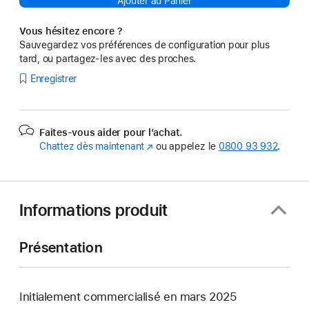
Ajouter au Panier
Vous hésitez encore ?
Sauvegardez vos préférences de configuration pour plus
tard, ou partagez-les avec des proches.
Enregistrer
Faites-vous aider pour l’achat.
Chattez dès maintenant
(s’ouvre
ou appelez le
0800 93 932
.
dans
une
nouvelle
fenêtre)
Informations produit
Présentation
Initialement commercialisé en mars 2025