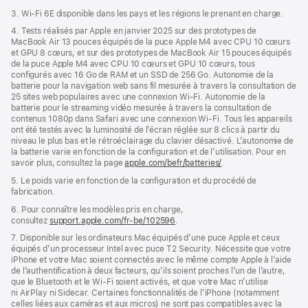
3. Wi-Fi 6E disponible dans les pays et les régions le prenant en charge.
4. Tests réalisés par Apple en janvier 2025 sur des prototypes de
MacBook Air 13 pouces équipés de la puce Apple M4 avec CPU 10 cœurs
et GPU 8 cœurs, et sur des prototypes de MacBook Air 15 pouces équipés
de la puce Apple M4 avec CPU 10 cœurs et GPU 10 cœurs, tous
configurés avec 16 Go de RAM et un SSD de 256 Go. Autonomie de la
batterie pour la navigation web sans fil mesurée à travers la consultation de
25 sites web populaires avec une connexion Wi-Fi. Autonomie de la
batterie pour le streaming vidéo mesurée à travers la consultation de
contenus 1080p dans Safari avec une connexion Wi-Fi. Tous les appareils
ont été testés avec la luminosité de l’écran réglée sur 8 clics à partir du
niveau le plus bas et le rétroéclairage du clavier désactivé. L’autonomie de
la batterie varie en fonction de la configuration et de l’utilisation. Pour en
savoir plus, consultez la page
apple.com/befr/batteries/
.
5. Le poids varie en fonction de la configuration et du procédé de
fabrication.
6. Pour connaître les modèles pris en charge,
consultez
support.apple.com/fr-be/102596
.
7. Disponible sur les ordinateurs Mac équipés d’une puce Apple et ceux
équipés d’un processeur Intel avec puce T2 Security. Nécessite que votre
iPhone et votre Mac soient connectés avec le même compte Apple à l’aide
de l’authentification à deux facteurs, qu’ils soient proches l’un de l’autre,
que le Bluetooth et le Wi-Fi soient activés, et que votre Mac n’utilise
ni AirPlay ni Sidecar. Certaines fonctionnalités de l’iPhone (notamment
celles liées aux caméras et aux micros) ne sont pas compatibles avec la