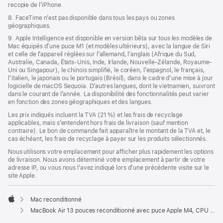
recopie de l’iPhone.
8. FaceTime n’est pas disponible dans tous les pays ou zones
géographiques.
9. Apple Intelligence est disponible en version bêta sur tous les modèles de
Mac équipés d’une puce M1 (et modèles ultérieurs), avec la langue de Siri
et celle de l’appareil réglées sur l’allemand, l’anglais (Afrique du Sud,
Australie, Canada, États-Unis, Inde, Irlande, Nouvelle-Zélande, Royaume-
Uni ou Singapour), le chinois simplifié, le coréen, l’espagnol, le français,
l’italien, le japonais ou le portugais (Brésil), dans le cadre d’une mise à jour
logicielle de macOS Sequoia. D’autres langues, dont le vietnamien, suivront
dans le courant de l’année. La disponibilité des fonctionnalités peut varier
en fonction des zones géographiques et des langues.
Les prix indiqués incluent la TVA (21 %) et les frais de recyclage
applicables, mais s’entendent hors frais de livraison (sauf mention
contraire). Le bon de commande fait apparaître le montant de la TVA et, le
cas échéant, les frais de recyclage à payer sur les produits sélectionnés.
Nous utilisons votre emplacement pour afficher plus rapidement les options
de livraison. Nous avons déterminé votre emplacement à partir de votre
adresse IP, ou vous nous l’avez indiqué lors d’une précédente visite sur le
site Apple.
Mac reconditionné
Apple
MacBook Air 13 pouces reconditionné avec puce Apple M4, CPU 10 cœurs et GPU 10 cœurs – Minuit