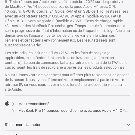
8. Tests réalisés par Apple entre août et octobre 2024 sur des prototypes
de MacBook Pro 14 pouces équipés de la puce Apple M4 avec CPU
10 cœurs, GPU 10 cœurs, 24 Go de RAM et un SSD de 1 To. Tests réalisés
avec un Adaptateur secteur USB-C 96 W Apple (modèle A2166) et un
Câble USB-C vers MagSafe 3 (modèle A2363). Tests de charge rapide
réalisés sur des MacBook Pro déchargés. Temps calculé à compter de la
sortie progressive de l’état d’hibernation ou de l’apparition du logo Apple au
démarrage de l’appareil. Le temps de charge varie en fonction des
réglages et de facteurs environnementaux. Les résultats réels sont
susceptibles de varier.
Les prix indiqués incluent la TVA (21 %) et les frais de recyclage
applicables, mais s’entendent hors frais de livraison (sauf mention
contraire). Le bon de commande fait apparaître le montant de la TVA et, le
cas échéant, les frais de recyclage à payer sur les produits sélectionnés.
Nous utilisons votre emplacement pour afficher plus rapidement les options
de livraison. Nous avons déterminé votre emplacement à partir de votre
adresse IP, ou vous nous l’avez indiqué lors d’une précédente visite sur le
site Apple.
Mac reconditionné
Apple
MacBook Pro 14 pouces reconditionné avec puce Apple M4, CPU 10 cœurs, GPU 10 cœurs - Noir sidéral
S’informer et acheter