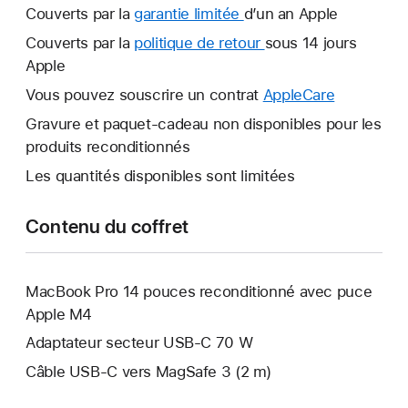
Couverts par la
garantie limitée
Une
d’un an Apple
nouvelle
Couverts par la
politique de retour
Une
sous 14 jours
fenêtre
Apple
nouvelle
s’ouvre.
fenêtre
Vous pouvez souscrire un contrat
AppleCare
Une
s’ouvre.
nouvelle
Gravure et paquet-cadeau non disponibles pour les
fenêtre
produits reconditionnés
s’ouvre.
Les quantités disponibles sont limitées
Contenu du coffret
MacBook Pro 14 pouces reconditionné avec puce
Apple M4
Adaptateur secteur USB‑C 70 W
Câble USB-C vers MagSafe 3 (2 m)