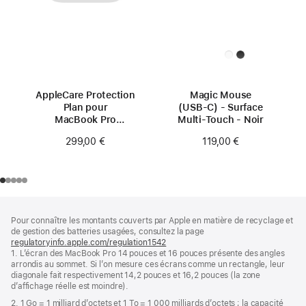
AppleCare Protection
Magic Mouse
Plan pour
(USB‑C) - Surface
MacBook Pro
Multi-Touch - Noir
14 pouces (M4)
299,00 €
119,00 €
Pied
Notes
Pour connaître les montants couverts par Apple en matière de recyclage et
de
de
de gestion des batteries usagées, consultez la page
bas
page
regulatoryinfo.apple.com/regulation1542
(s’ouvre
de
1. L’écran des MacBook Pro 14 pouces et 16 pouces présente des angles
dans
page
arrondis au sommet. Si l’on mesure ces écrans comme un rectangle, leur
une
diagonale fait respectivement 14,2 pouces et 16,2 pouces (la zone
nouvelle
d’affichage réelle est moindre).
fenêtre)
2. 1 Go = 1 milliard d’octets et 1 To = 1 000 milliards d’octets ; la capacité