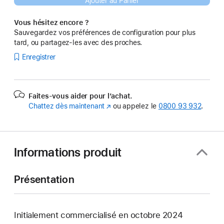
Ajouter au Panier
Vous hésitez encore ?
Sauvegardez vos préférences de configuration pour plus
tard, ou partagez-les avec des proches.
Enregistrer
Faites-vous aider pour l’achat.
Chattez dès maintenant
(s’ouvre
ou appelez le
0800 93 932
.
dans
une
nouvelle
fenêtre)
Informations produit
Présentation
Initialement commercialisé en octobre 2024