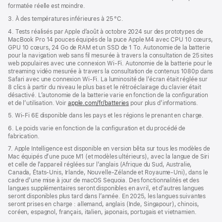
formatée réelle est moindre.
3. À des températures inférieures à 25 °C.
4. Tests réalisés par Apple d’août à octobre 2024 sur des prototypes de
MacBook Pro 14 pouces équipés de la puce Apple M4 avec CPU 10 cœurs,
GPU 10 cœurs, 24 Go de RAM et un SSD de 1 To. Autonomie de la batterie
pour la navigation web sans fil mesurée à travers la consultation de 25 sites
web populaires avec une connexion Wi-Fi. Autonomie de la batterie pour le
streaming vidéo mesurée à travers la consultation de contenus 1080p dans
Safari avec une connexion Wi-Fi. La luminosité de l’écran était réglée sur
8 clics à partir du niveau le plus bas et le rétroéclairage du clavier était
désactivé. L’autonomie de la batterie varie en fonction de la configuration
et de l’utilisation. Voir
apple.com/fr/batteries
pour plus d’informations.
5. Wi-Fi 6E disponible dans les pays et les régions le prenant en charge.
6. Le poids varie en fonction de la configuration et du procédé de
fabrication.
7. Apple Intelligence est disponible en version bêta sur tous les modèles de
Mac équipés d’une puce M1 (et modèles ultérieurs), avec la langue de Siri
et celle de l’appareil réglées sur l’anglais (Afrique du Sud, Australie,
Canada, États-Unis, Irlande, Nouvelle-Zélande et Royaume-Uni), dans le
cadre d’une mise à jour de macOS Sequoia. Des fonctionnalités et des
langues supplémentaires seront disponibles en avril, et d’autres langues
seront disponibles plus tard dans l’année. En 2025, les langues suivantes
seront prises en charge : allemand, anglais (Inde, Singapour), chinois,
coréen, espagnol, français, italien, japonais, portugais et vietnamien.