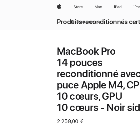
Apple
Store
Mac
iPad
iPh
Produits reconditionnés cert
Tout parcourir
MacBook Pro
14 pouces
reconditionné ave
puce Apple M4, C
10 cœurs, GPU
10 cœurs - Noir sid
2 259,00 €