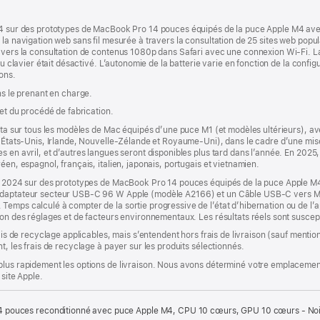
2024 sur des prototypes de MacBook Pro 14 pouces équipés de la puce Apple M4
r la navigation web sans fil mesurée à travers la consultation de 25 sites web po
avers la consultation de contenus 1080p dans Safari avec une connexion Wi-Fi. La l
u clavier était désactivé. L’autonomie de la batterie varie en fonction de la configur
ons.
ns le prenant en charge.
 et du procédé de fabrication.
êta sur tous les modèles de Mac équipés d’une puce M1 (et modèles ultérieurs), avec
a, États-Unis, Irlande, Nouvelle-Zélande et Royaume-Uni), dans le cadre d’une mi
s en avril, et d’autres langues seront disponibles plus tard dans l’année. En 2025,
éen, espagnol, français, italien, japonais, portugais et vietnamien.
obre 2024 sur des prototypes de MacBook Pro 14 pouces équipés de la puce Appl
n Adaptateur secteur USB-C 96 W Apple (modèle A2166) et un Câble USB-C vers 
Temps calculé à compter de la sortie progressive de l’état d’hibernation ou de l’
ion des réglages et de facteurs environnementaux. Les résultats réels sont suscept
rais de recyclage applicables, mais s’entendent hors frais de livraison (sauf ment
t, les frais de recyclage à payer sur les produits sélectionnés.
plus rapidement les options de livraison. Nous avons déterminé votre emplacement
 site Apple.
 pouces reconditionné avec puce Apple M4, CPU 10 cœurs, GPU 10 cœurs - Noir