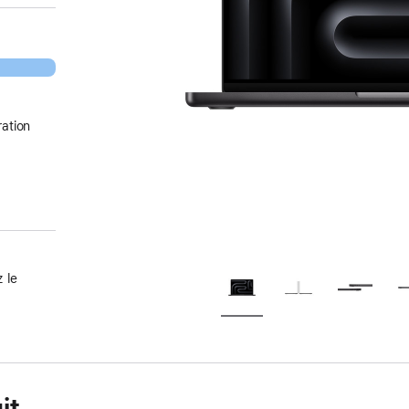
ation
 le
it