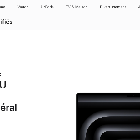
one
Watch
AirPods
TV & Maison
Divertissements
ifiés
c
PU
éral