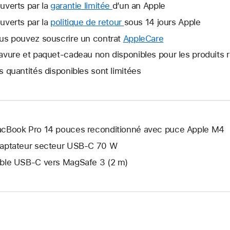
uverts par la
garantie limitée
Une
d’un an Apple
nouvelle
uverts par la
politique de retour
Une
sous 14 jours Apple
fenêtre
nouvelle
us pouvez souscrire un contrat
AppleCare
Une
s’ouvre.
fenêtre
nouvelle
avure et paquet-cadeau non disponibles pour les produits 
s’ouvre.
fenêtre
s quantités disponibles sont limitées
s’ouvre.
cBook Pro 14 pouces reconditionné avec puce Apple M4
aptateur secteur USB‑C 70 W
ble USB-C vers MagSafe 3 (2 m)