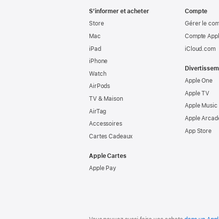
Apple
S’informer et acheter
Compte
Store
Gérer le co
Mac
Compte Appl
iPad
iCloud.com
iPhone
Divertissem
Watch
Apple One
AirPods
Apple TV
TV & Maison
Apple Music
AirTag
Apple Arcad
Accessoires
App Store
Cartes Cadeaux
Apple Cartes
Apple Pay