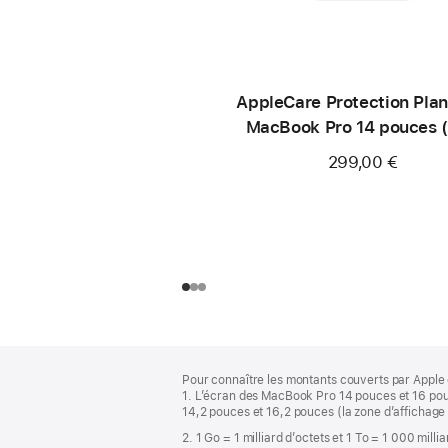
AppleCare Protection Plan
MacBook Pro 14 pouces 
299,00 €
Pied
Notes
Pour connaître les montants couverts par Apple 
de
de
1. L’écran des MacBook Pro 14 pouces et 16 pou
bas
page
14,2 pouces et 16,2 pouces (la zone d’affichage 
de
2. 1 Go = 1 milliard d’octets et 1 To = 1 000 milli
page