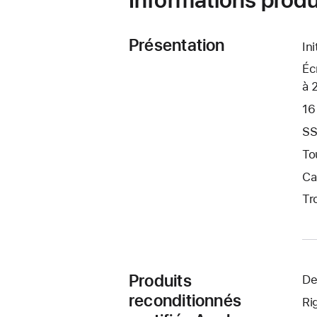
Présentation
In
Éc
à 
16
SS
To
Ca
Tr
Produits
De
reconditionnés
Ri