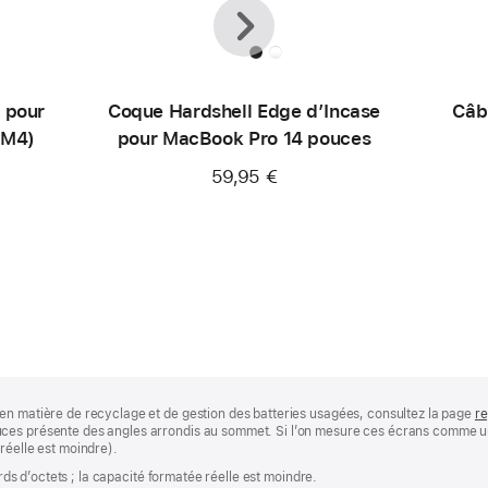
Précédent
Suivant
 pour
Coque Hardshell Edge d’Incase
Câb
(M4)
pour MacBook Pro 14 pouces
59,95 €
en matière de recyclage et de gestion des batteries usagées, consultez la page
re
ces présente des angles arrondis au sommet. Si l’on mesure ces écrans comme un 
réelle est moindre).
ards d’octets ; la capacité formatée réelle est moindre.