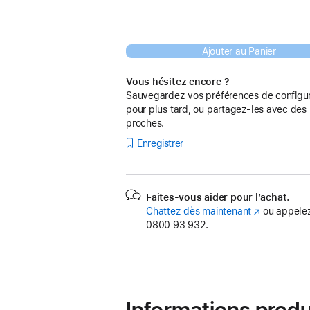
Ajouter au Panier
Vous hésitez encore ?
Sauvegardez vos préférences de configur
pour plus tard, ou partagez-les avec des
proches.
Enregistrer
Faites-vous aider pour l’achat.
Chattez dès maintenant
(s’ouvre
ou appelez
0800 93 932.
dans
une
nouvelle
fenêtre)
Informations produ