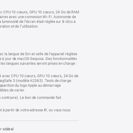
 avec CPU 10 cœurs, GPU 10 cœurs, 24 Go de RAM
pulaires avec une connexion Wi-Fi. Autonomie de
uminosité de l’écran était réglée sur 8 clics à
ation et de l’utilisation.
 la langue de Siri et celle de l’appareil réglées
se à jour de macOS Sequoia. Des fonctionnalités
 les langues suivantes seront prises en charge :
e M4 avec CPU 10 cœurs, GPU 10 cœurs, 24 Go de
MagSafe 3 (modèle A2363). Tests de charge
apparition du logo Apple au démarrage
ibles de varier.
ion contraire). Le bon de commande fait
 à partir de votre adresse IP, ou vous nous
 sidéral