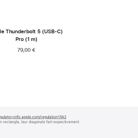
le Thunderbolt 5 (USB‑C)
Pro (1 m)
79,00 €
gulatoryinfo.apple.com/regulation1542
(s’ouvre
rectangle, leur diagonale fait respectivement
dans
une
nouvelle
fenêtre)