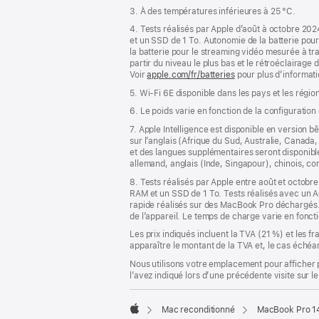
3. À des températures inférieures à 25 °C.
4. Tests réalisés par Apple d’août à octobre 
et un SSD de 1 To. Autonomie de la batterie pou
la batterie pour le streaming vidéo mesurée à tr
partir du niveau le plus bas et le rétroéclairage d
Voir
apple.com/fr/batteries
pour plus d’informati
5. Wi-Fi 6E disponible dans les pays et les régio
6. Le poids varie en fonction de la configuration
7. Apple Intelligence est disponible en version b
sur l’anglais (Afrique du Sud, Australie, Canad
et des langues supplémentaires seront disponible
allemand, anglais (Inde, Singapour), chinois, cor
8. Tests réalisés par Apple entre août et oct
RAM et un SSD de 1 To. Tests réalisés avec u
rapide réalisés sur des MacBook Pro déchargés. 
de l’appareil. Le temps de charge varie en fonct
Les prix indiqués incluent la TVA (21 %) et les f
apparaître le montant de la TVA et, le cas échéan
Nous utilisons votre emplacement pour afficher 
l’avez indiqué lors d’une précédente visite sur le
Mac reconditionné
MacBook Pro 14