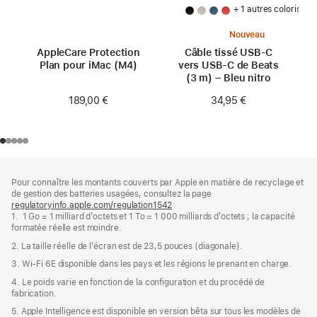
+ 1 autres coloris
Nouveau
AppleCare Protection
Câble tissé USB‑C
Plan pour iMac (M4)
vers USB‑C de Beats
(3 m) – Bleu nitro
189,00 €
34,95 €
Pied
Notes
Pour connaître les montants couverts par Apple en matière de recyclage et
de
de
de gestion des batteries usagées, consultez la page
bas
page
regulatoryinfo.apple.com/regulation1542
(s’ouvre
de
1. 1 Go = 1 milliard d’octets et 1 To = 1 000 milliards d’octets ; la capacité
dans
page
formatée réelle est moindre.
une
nouvelle
2. La taille réelle de l’écran est de 23,5 pouces (diagonale).
fenêtre)
3. Wi-Fi 6E disponible dans les pays et les régions le prenant en charge.
4. Le poids varie en fonction de la configuration et du procédé de
fabrication.
5. Apple Intelligence est disponible en version bêta sur tous les modèles de