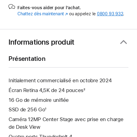
Faites-vous aider pour l’achat.
Chattez dès maintenant
(s’ouvre
ou appelez le
0800 93 932
.
dans
une
nouvelle
fenêtre)
Informations produit
Présentation
Initialement commercialisé en octobre 2024
Écran Retina 4,5K de 24 pouces²
16 Go de mémoire unifiée
SSD de 256 Go¹
Caméra 12MP Center Stage avec prise en charge
de Desk View
Quatre ports Thunderbolt 4