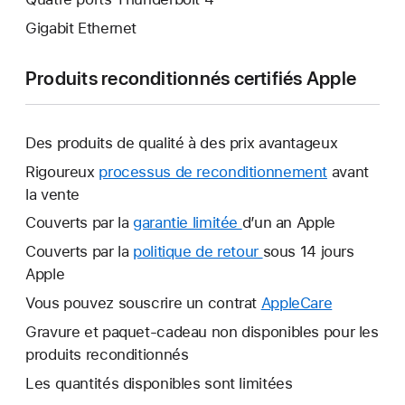
Gigabit Ethernet
Produits reconditionnés certifiés Apple
Des produits de qualité à des prix avantageux
Rigoureux
processus de reconditionnement
avant
la vente
Couverts par la
garantie limitée
Une
d’un an Apple
nouvelle
Couverts par la
politique de retour
Une
sous 14 jours
fenêtre
Apple
nouvelle
s’ouvre.
fenêtre
Vous pouvez souscrire un contrat
AppleCare
Une
s’ouvre.
nouvelle
Gravure et paquet-cadeau non disponibles pour les
fenêtre
produits reconditionnés
s’ouvre.
Les quantités disponibles sont limitées