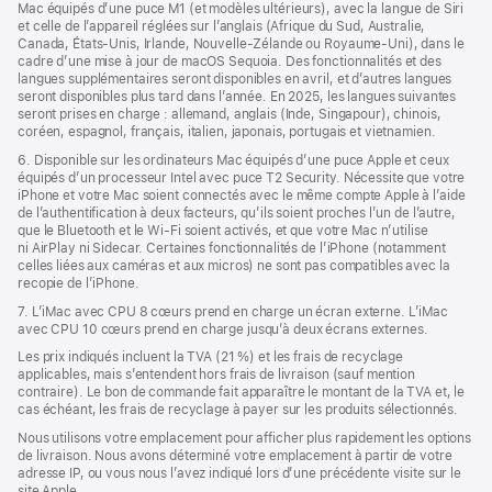
Mac équipés d’une puce M1 (et modèles ultérieurs), avec la langue de Siri
et celle de l’appareil réglées sur l’anglais (Afrique du Sud, Australie,
Canada, États‑Unis, Irlande, Nouvelle-Zélande ou Royaume-Uni), dans le
cadre d’une mise à jour de macOS Sequoia. Des fonctionnalités et des
langues supplémentaires seront disponibles en avril, et d’autres langues
seront disponibles plus tard dans l’année. En 2025, les langues suivantes
seront prises en charge : allemand, anglais (Inde, Singapour), chinois,
coréen, espagnol, français, italien, japonais, portugais et vietnamien.
6. Disponible sur les ordinateurs Mac équipés d’une puce Apple et ceux
équipés d’un processeur Intel avec puce T2 Security. Nécessite que votre
iPhone et votre Mac soient connectés avec le même compte Apple à l’aide
de l’authentification à deux facteurs, qu’ils soient proches l’un de l’autre,
que le Bluetooth et le Wi-Fi soient activés, et que votre Mac n’utilise
ni AirPlay ni Sidecar. Certaines fonctionnalités de l’iPhone (notamment
celles liées aux caméras et aux micros) ne sont pas compatibles avec la
recopie de l’iPhone.
7. L’iMac avec CPU 8 cœurs prend en charge un écran externe. L’iMac
avec CPU 10 cœurs prend en charge jusqu’à deux écrans externes.
Les prix indiqués incluent la TVA (21 %) et les frais de recyclage
applicables, mais s’entendent hors frais de livraison (sauf mention
contraire). Le bon de commande fait apparaître le montant de la TVA et, le
cas échéant, les frais de recyclage à payer sur les produits sélectionnés.
Nous utilisons votre emplacement pour afficher plus rapidement les options
de livraison. Nous avons déterminé votre emplacement à partir de votre
adresse IP, ou vous nous l’avez indiqué lors d’une précédente visite sur le
site Apple.