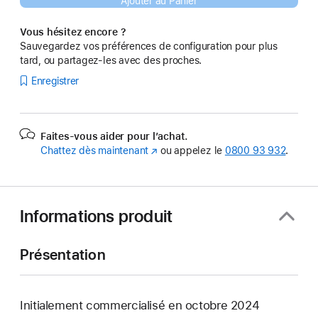
Ajouter au Panier
Vous hésitez encore ?
Sauvegardez vos préférences de configuration pour plus
tard, ou partagez-les avec des proches.
Enregistrer
Faites-vous aider pour l’achat.
Chattez dès maintenant
(s’ouvre
ou appelez le
0800 93 932
.
dans
une
nouvelle
fenêtre)
Informations produit
Présentation
Initialement commercialisé en octobre 2024