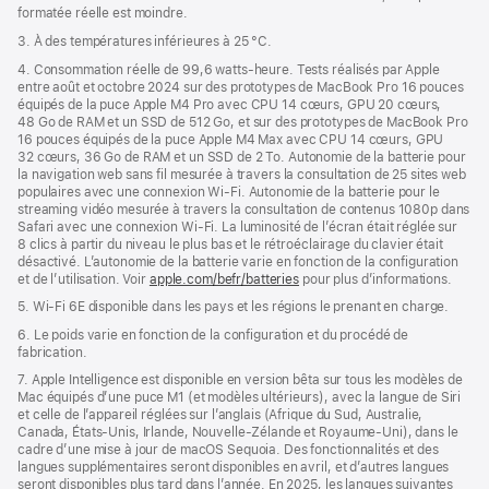
formatée réelle est moindre.
3. À des températures inférieures à 25 °C.
4. Consommation réelle de 99,6 watts‑heure. Tests réalisés par Apple
entre août et octobre 2024 sur des prototypes de MacBook Pro 16 pouces
équipés de la puce Apple M4 Pro avec CPU 14 cœurs, GPU 20 cœurs,
48 Go de RAM et un SSD de 512 Go, et sur des prototypes de MacBook Pro
16 pouces équipés de la puce Apple M4 Max avec CPU 14 cœurs, GPU
32 cœurs, 36 Go de RAM et un SSD de 2 To. Autonomie de la batterie pour
la navigation web sans fil mesurée à travers la consultation de 25 sites web
populaires avec une connexion Wi-Fi. Autonomie de la batterie pour le
streaming vidéo mesurée à travers la consultation de contenus 1080p dans
Safari avec une connexion Wi-Fi. La luminosité de l’écran était réglée sur
8 clics à partir du niveau le plus bas et le rétroéclairage du clavier était
désactivé. L’autonomie de la batterie varie en fonction de la configuration
et de l’utilisation. Voir
apple.com/befr/batteries
pour plus d’informations.
5. Wi-Fi 6E disponible dans les pays et les régions le prenant en charge.
6. Le poids varie en fonction de la configuration et du procédé de
fabrication.
7. Apple Intelligence est disponible en version bêta sur tous les modèles de
Mac équipés d’une puce M1 (et modèles ultérieurs), avec la langue de Siri
et celle de l’appareil réglées sur l’anglais (Afrique du Sud, Australie,
Canada, États-Unis, Irlande, Nouvelle-Zélande et Royaume-Uni), dans le
cadre d’une mise à jour de macOS Sequoia. Des fonctionnalités et des
langues supplémentaires seront disponibles en avril, et d’autres langues
seront disponibles plus tard dans l’année. En 2025, les langues suivantes