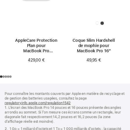
AppleCare Protection
Coque Slim Hardshell
Plan pour
de mophie pour
MacBook Pro
MacBook Pro 16″
16 pouces
429,00 €
49,95 €
(M4 Pro/M4 Max)
Pied
Notes
Pour connaître les montants couverts par Apple en matière de recyclage et
de
de
de gestion des batteries usagées, consultez la page
bas
page
regulatoryinfo.apple.com/regulation1542
(s’ouvre
de
1. L’écran des MacBook Pro 14 pouces et 16 pouces présente des angles
dans
page
arrondis au sommet. Si l’on mesure ces écrans comme un rectangle, leur
une
diagonale fait respectivement 14,2 pouces et 16,2 pouces (la zone
nouvelle
d’affichage réelle est moindre).
fenêtre)
2. 1 Go = 1 milliard d’octets et 1 To = 1 000 milliards d’octets ; la capacité