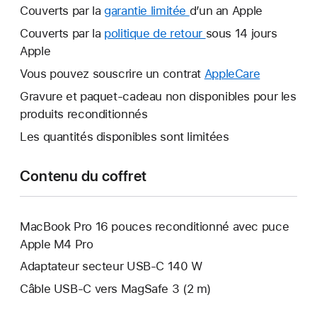
Couverts par la
garantie limitée
Une
d’un an Apple
nouvelle
Couverts par la
politique de retour
Une
sous 14 jours
fenêtre
Apple
nouvelle
s’ouvre.
fenêtre
Vous pouvez souscrire un contrat
AppleCare
Une
s’ouvre.
nouvelle
Gravure et paquet-cadeau non disponibles pour les
fenêtre
produits reconditionnés
s’ouvre.
Les quantités disponibles sont limitées
Contenu du coffret
MacBook Pro 16 pouces reconditionné avec puce
Apple M4 Pro
Adaptateur secteur USB-C 140 W
Câble USB-C vers MagSafe 3 (2 m)