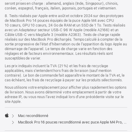
seront prises en charge : allemand, anglais (Inde, Singapour), chinois,
coréen, espagnol, français, italien, japonais, portugais et vietnamien.
8. Tests réalisés par Apple entre août et octobre 2024 sur des prototypes
de MacBook Pro 14 pouces équipés de la puce Apple M4 avec CPU
10 cœurs, GPU 10 cœurs, 24 Go de RAM et un SSD de 1 To. Tests réalisés
avec un Adaptateur secteur USB-C 96 W Apple (modèle A2166) et un
Câble USB-C vers MagSafe 3 (modèle A2363). Tests de charge rapide
réalisés sur des MacBook Pro déchargés. Temps calculé à compter de la
sortie progressive de l’état d’hibernation ou de l’apparition du logo Apple au
démarrage de l’appareil. Le temps de charge varie en fonction des
réglages et de facteurs environnementaux. Les résultats réels sont
susceptibles de varier.
Les prix indiqués incluent la TVA (21 %) et les frais de recyclage
applicables, mais s’entendent hors frais de livraison (sauf mention
contraire). Le bon de commande fait apparaître le montant de la TVA et, le
cas échéant, les frais de recyclage à payer sur les produits sélectionnés.
Nous utilisons votre emplacement pour afficher plus rapidement les options
de livraison. Nous avons déterminé votre emplacement à partir de votre
adresse IP, ou vous nous l’avez indiqué lors d’une précédente visite sur le
site Apple.
Mac reconditionné
Apple
MacBook Pro 16 pouces reconditionné avec puce Apple M4 Pro, CPU 14 cœurs et GPU 20 cœurs - Argent