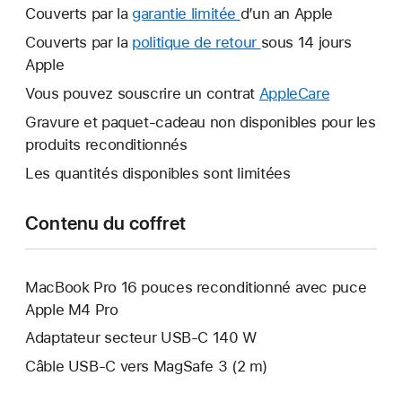
Couverts par la
garantie limitée
Une
d’un an Apple
nouvelle
Couverts par la
politique de retour
Une
sous 14 jours
fenêtre
Apple
nouvelle
s’ouvre.
fenêtre
Vous pouvez souscrire un contrat
AppleCare
Une
s’ouvre.
nouvelle
Gravure et paquet-cadeau non disponibles pour les
fenêtre
produits reconditionnés
s’ouvre.
Les quantités disponibles sont limitées
Contenu du coffret
MacBook Pro 16 pouces reconditionné avec puce
Apple M4 Pro
Adaptateur secteur USB-C 140 W
Câble USB-C vers MagSafe 3 (2 m)