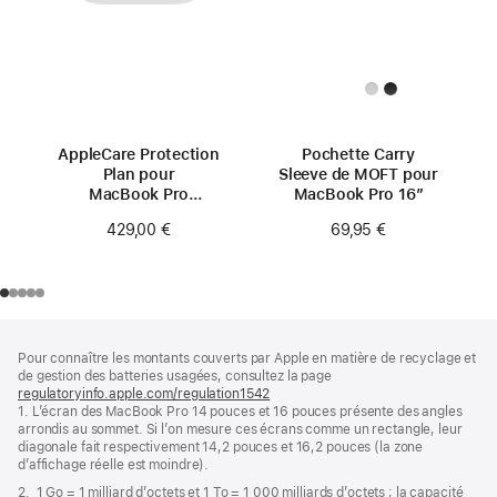
AppleCare Protection
Pochette Carry
Plan pour
Sleeve de MOFT pour
MacBook Pro
MacBook Pro 16″
16 pouces
429,00 €
69,95 €
(M4 Pro/M4 Max)
Pied
Notes
Pour connaître les montants couverts par Apple en matière de recyclage et
de
de
de gestion des batteries usagées, consultez la page
bas
page
regulatoryinfo.apple.com/regulation1542
(s’ouvre
de
1. L’écran des MacBook Pro 14 pouces et 16 pouces présente des angles
dans
page
arrondis au sommet. Si l’on mesure ces écrans comme un rectangle, leur
une
diagonale fait respectivement 14,2 pouces et 16,2 pouces (la zone
nouvelle
d’affichage réelle est moindre).
fenêtre)
2. 1 Go = 1 milliard d’octets et 1 To = 1 000 milliards d’octets ; la capacité