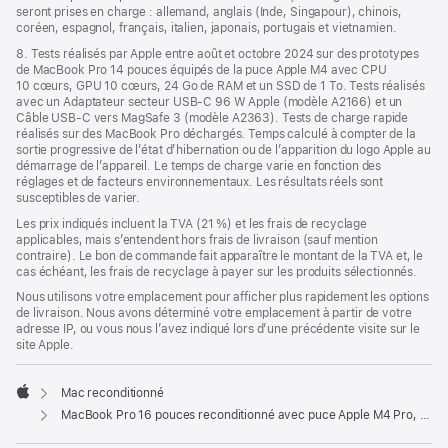
seront prises en charge : allemand, anglais (Inde, Singapour), chinois,
coréen, espagnol, français, italien, japonais, portugais et vietnamien.
8. Tests réalisés par Apple entre août et octobre 2024 sur des prototypes
de MacBook Pro 14 pouces équipés de la puce Apple M4 avec CPU
10 cœurs, GPU 10 cœurs, 24 Go de RAM et un SSD de 1 To. Tests réalisés
avec un Adaptateur secteur USB-C 96 W Apple (modèle A2166) et un
Câble USB-C vers MagSafe 3 (modèle A2363). Tests de charge rapide
réalisés sur des MacBook Pro déchargés. Temps calculé à compter de la
sortie progressive de l’état d’hibernation ou de l’apparition du logo Apple au
démarrage de l’appareil. Le temps de charge varie en fonction des
réglages et de facteurs environnementaux. Les résultats réels sont
susceptibles de varier.
Les prix indiqués incluent la TVA (21 %) et les frais de recyclage
applicables, mais s’entendent hors frais de livraison (sauf mention
contraire). Le bon de commande fait apparaître le montant de la TVA et, le
cas échéant, les frais de recyclage à payer sur les produits sélectionnés.
Nous utilisons votre emplacement pour afficher plus rapidement les options
de livraison. Nous avons déterminé votre emplacement à partir de votre
adresse IP, ou vous nous l’avez indiqué lors d’une précédente visite sur le
site Apple.
Mac reconditionné
Apple
MacBook Pro 16 pouces reconditionné avec puce Apple M4 Pro, CPU 14 cœurs et GPU 20 cœurs - Argent