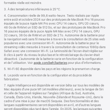
formatée réelle est moindre.
3. À des températures inférieures à 25 °C.
4. Consommation réelle de 99,6 watts‑heure. Tests réalisés par Apple
entre août et octobre 2024 sur des prototypes de MacBook Pro 16 pouces
équipés de la puce Apple M4 Pro avec CPU 14 cœurs, GPU 20 cœurs,
48 Go de RAM et un SSD de 512 Go, et sur des prototypes de MacBook Pro
16 pouces équipés de la puce Apple M4 Max avec CPU 14 cœurs, GPU
32 cœurs, 36 Go de RAM et un SSD de 2 To. Autonomie de la batterie pour
la navigation web sans fil mesurée à travers la consultation de 25 sites web
populaires avec une connexion Wi-Fi. Autonomie de la batterie pour le
streaming vidéo mesurée à travers la consultation de contenus 1080p dans
Safari avec une connexion Wi-Fi. La luminosité de l’écran était réglée sur
8 clics à partir du niveau le plus bas et le rétroéclairage du clavier était
désactivé. L’autonomie de la batterie varie en fonction de la configuration
et de l’utilisation. Voir
apple.com/befr/batteries
pour plus d’informations.
5. Wi-Fi 6E disponible dans les pays et les régions le prenant en charge.
6. Le poids varie en fonction de la configuration et du procédé de
fabrication.
7. Apple Intelligence est disponible en version bêta sur tous les modèles de
Mac équipés d’une puce M1 (et modèles ultérieurs), avec la langue de Siri
et celle de l’appareil réglées sur l’anglais (Afrique du Sud, Australie,
Canada, États-Unis, Irlande, Nouvelle-Zélande et Royaume-Uni), dans le
cadre d’une mise à jour de macOS Sequoia. Des fonctionnalités et des
langues supplémentaires seront disponibles en avril, et d’autres langues
seront disponibles plus tard dans l’année. En 2025, les langues suivantes