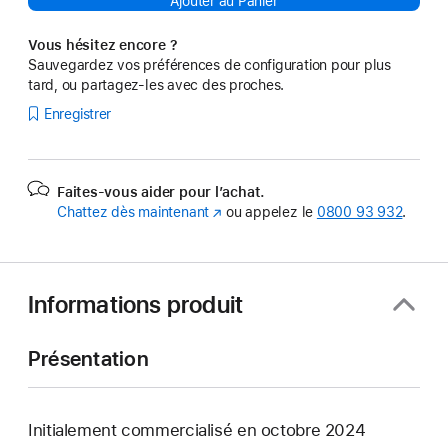
Ajouter au Panier
Vous hésitez encore ?
Sauvegardez vos préférences de configuration pour plus
tard, ou partagez-les avec des proches.
Enregistrer
Faites-vous aider pour l’achat.
Chattez dès maintenant
(s’ouvre
ou appelez le
0800 93 932
.
dans
une
nouvelle
fenêtre)
Informations produit
Présentation
Initialement commercialisé en octobre 2024