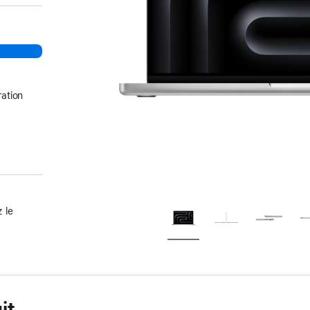
ation
 le
it