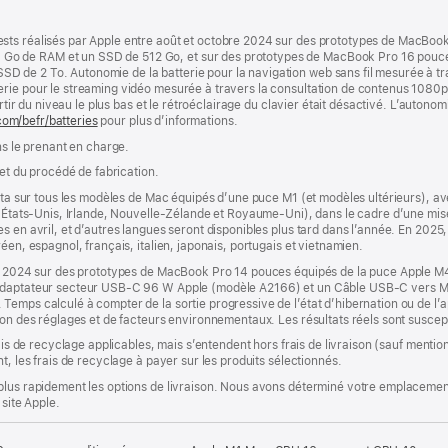
sts réalisés par Apple entre août et octobre 2024 sur des prototypes de MacBoo
o de RAM et un SSD de 512 Go, et sur des prototypes de MacBook Pro 16 pouc
de 2 To. Autonomie de la batterie pour la navigation web sans fil mesurée à tra
erie pour le streaming vidéo mesurée à travers la consultation de contenus 1080
artir du niveau le plus bas et le rétroéclairage du clavier était désactivé. L’autonom
com/befr/batteries
pour plus d’informations.
ns le prenant en charge.
 et du procédé de fabrication.
êta sur tous les modèles de Mac équipés d’une puce M1 (et modèles ultérieurs), avec
a, États-Unis, Irlande, Nouvelle-Zélande et Royaume-Uni), dans le cadre d’une mi
s en avril, et d’autres langues seront disponibles plus tard dans l’année. En 2025,
éen, espagnol, français, italien, japonais, portugais et vietnamien.
obre 2024 sur des prototypes de MacBook Pro 14 pouces équipés de la puce Appl
n Adaptateur secteur USB-C 96 W Apple (modèle A2166) et un Câble USB-C vers 
Temps calculé à compter de la sortie progressive de l’état d’hibernation ou de l’
ion des réglages et de facteurs environnementaux. Les résultats réels sont suscept
rais de recyclage applicables, mais s’entendent hors frais de livraison (sauf ment
t, les frais de recyclage à payer sur les produits sélectionnés.
plus rapidement les options de livraison. Nous avons déterminé votre emplacement
 site Apple.