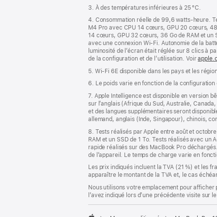
3. À des températures inférieures à 25 °C.
4. Consommation réelle de 99,6 watts‑heure. Te
M4 Pro avec CPU 14 cœurs, GPU 20 cœurs, 48 G
14 cœurs, GPU 32 cœurs, 36 Go de RAM et un SSD 
avec une connexion Wi-Fi. Autonomie de la batt
luminosité de l’écran était réglée sur 8 clics à p
de la configuration et de l’utilisation. Voir
apple.
5. Wi-Fi 6E disponible dans les pays et les régio
6. Le poids varie en fonction de la configuration
7. Apple Intelligence est disponible en version b
sur l’anglais (Afrique du Sud, Australie, Canad
et des langues supplémentaires seront disponible
allemand, anglais (Inde, Singapour), chinois, cor
8. Tests réalisés par Apple entre août et oct
RAM et un SSD de 1 To. Tests réalisés avec u
rapide réalisés sur des MacBook Pro déchargés. 
de l’appareil. Le temps de charge varie en fonct
Les prix indiqués incluent la TVA (21 %) et les f
apparaître le montant de la TVA et, le cas échéan
Nous utilisons votre emplacement pour afficher 
l’avez indiqué lors d’une précédente visite sur le