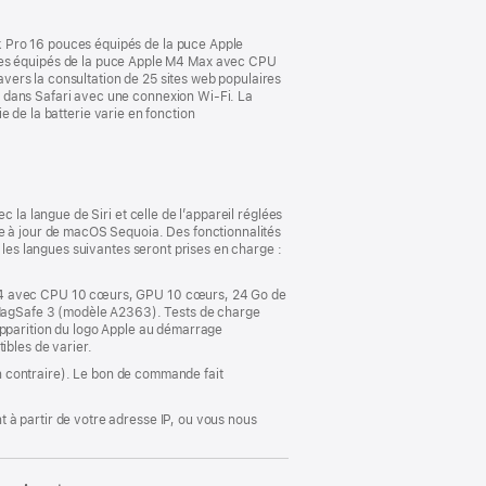
k Pro 16 pouces équipés de la puce Apple
es équipés de la puce Apple M4 Max avec CPU
vers la consultation de 25 sites web populaires
p dans Safari avec une connexion Wi-Fi. La
ie de la batterie varie en fonction
 la langue de Siri et celle de l’appareil réglées
se à jour de macOS Sequoia. Des fonctionnalités
 les langues suivantes seront prises en charge :
e M4 avec CPU 10 cœurs, GPU 10 cœurs, 24 Go de
MagSafe 3 (modèle A2363). Tests de charge
apparition du logo Apple au démarrage
ibles de varier.
ion contraire). Le bon de commande fait
 à partir de votre adresse IP, ou vous nous