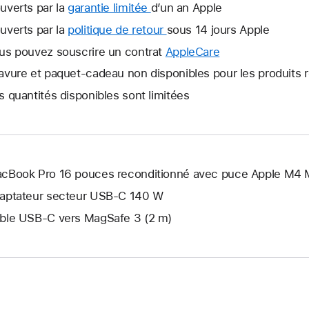
uverts par la
garantie limitée
Une
d’un an Apple
nouvelle
uverts par la
politique de retour
Une
sous 14 jours Apple
fenêtre
nouvelle
us pouvez souscrire un contrat
AppleCare
Une
s’ouvre.
fenêtre
nouvelle
avure et paquet-cadeau non disponibles pour les produits 
s’ouvre.
fenêtre
s quantités disponibles sont limitées
s’ouvre.
cBook Pro 16 pouces reconditionné avec puce Apple M4 
aptateur secteur USB-C 140 W
ble USB-C vers MagSafe 3 (2 m)