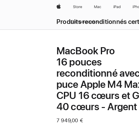
Apple
Store
Mac
iPad
iPh
Produits reconditionnés cert
Tout parcourir
MacBook Pro
16 pouces
reconditionné ave
puce Apple M4 Ma
CPU 16 cœurs et 
40 cœurs - Argent
7 949,00 €