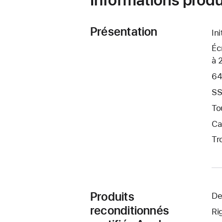
Présentation
In
Éc
à 
64
SS
To
Ca
Tr
Produits
De
reconditionnés
Ri