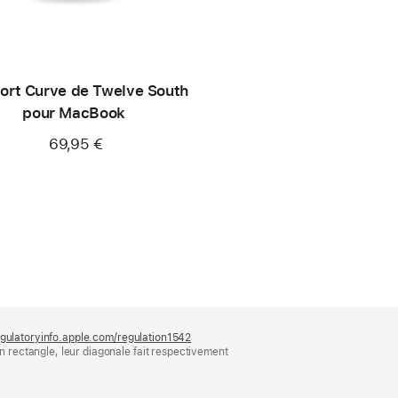
ort Curve de Twelve South
pour MacBook
69,95 €
gulatoryinfo.apple.com/regulation1542
(s’ouvre
rectangle, leur diagonale fait respectivement
dans
une
nouvelle
fenêtre)