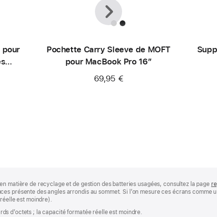
Précédent
Suivant
 pour
Pochette Carry Sleeve de MOFT
Supp
es
pour MacBook Pro 16″
69,95 €
en matière de recyclage et de gestion des batteries usagées, consultez la page
re
ces présente des angles arrondis au sommet. Si l’on mesure ces écrans comme un 
réelle est moindre).
iards d’octets ; la capacité formatée réelle est moindre.