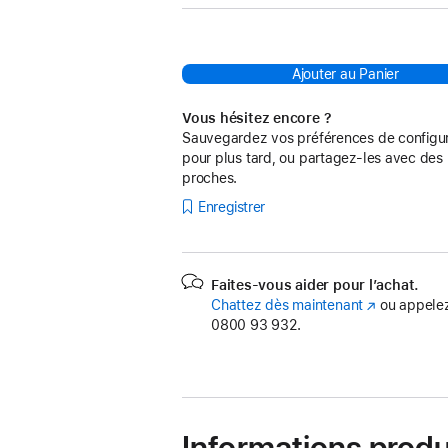
Ajouter au Panier
Vous hésitez encore ?
Sauvegardez vos préférences de configur
pour plus tard, ou partagez-les avec des
proches.
Enregistrer
Faites-vous aider pour l’achat.
Chattez dès maintenant
(s’ouvre
ou appelez
0800 93 932.
dans
une
nouvelle
fenêtre)
Informations produ