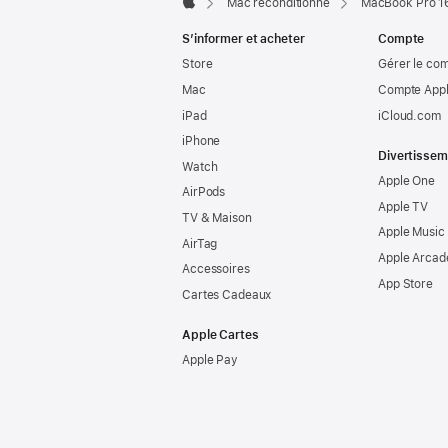
Mac reconditionné
MacBook Pro 16
Apple
S’informer et acheter
Compte
Store
Gérer le co
Mac
Compte Appl
iPad
iCloud.com
iPhone
Divertissem
Watch
Apple One
AirPods
Apple TV
TV & Maison
Apple Music
AirTag
Apple Arcad
Accessoires
App Store
Cartes Cadeaux
Apple Cartes
Apple Pay