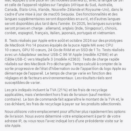
Mac équipés d’une puce M1 (et modèles ultérieurs), avec la langue de Siri
et celle de l’appareil réglées sur l’anglais (Afrique du Sud, Australie,
Canada, États-Unis, Irlande, Nouvelle-Zélande et Royaume-Uni), dans le
cadre d’une mise à jour de macOS Sequoia. Des fonctionnalités et des
langues supplémentaires seront disponibles en avril, et d’autres langues
seront disponibles plus tard dans l’année. En 2025, les langues suivantes
seront prises en charge : allemand, anglais (Inde, Singapour), chinois,
coréen, espagnol, français, italien, japonais, portugais et vietnamien.
8. Tests réalisés par Apple entre août et octobre 2024 sur des prototypes
de MacBook Pro 14 pouces équipés de la puce Apple M4 avec CPU
10 cœurs, GPU 10 cœurs, 24 Go de RAM et un SSD de 1 To. Tests réalisés
avec un Adaptateur secteur USB-C 96 W Apple (modèle A2166) et un
Câble USB-C vers MagSafe 3 (modèle A2363). Tests de charge rapide
réalisés sur des MacBook Pro déchargés. Temps calculé à compter de la
sortie progressive de l’état d’hibernation ou de l’apparition du logo Apple au
démarrage de l’appareil. Le temps de charge varie en fonction des
réglages et de facteurs environnementaux. Les résultats réels sont
susceptibles de varier.
Les prix indiqués incluent la TVA (21 %) et les frais de recyclage
applicables, mais s’entendent hors frais de livraison (sauf mention
contraire). Le bon de commande fait apparaître le montant de la TVA et, le
cas échéant, les frais de recyclage à payer sur les produits sélectionnés.
Nous utilisons votre emplacement pour afficher plus rapidement les options
de livraison. Nous avons déterminé votre emplacement à partir de votre
adresse IP, ou vous nous l’avez indiqué lors d’une précédente visite sur le
site Apple.