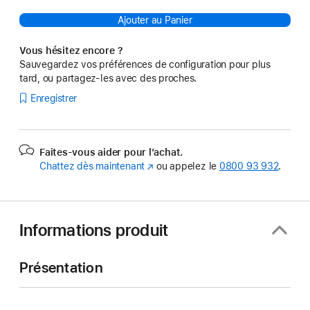
Ajouter au Panier
Vous hésitez encore ?
Sauvegardez vos préférences de configuration pour plus
tard, ou partagez-les avec des proches.
Enregistrer
Faites-vous aider pour l’achat.
Chattez dès maintenant
(s’ouvre
ou appelez le
0800 93 932
.
dans
une
nouvelle
fenêtre)
Informations produit
Présentation