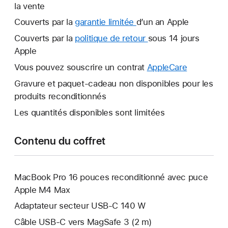
la vente
Couverts par la
garantie limitée
Une
d’un an Apple
nouvelle
Couverts par la
politique de retour
Une
sous 14 jours
fenêtre
Apple
nouvelle
s’ouvre.
fenêtre
Vous pouvez souscrire un contrat
AppleCare
Une
s’ouvre.
nouvelle
Gravure et paquet-cadeau non disponibles pour les
fenêtre
produits reconditionnés
s’ouvre.
Les quantités disponibles sont limitées
Contenu du coffret
MacBook Pro 16 pouces reconditionné avec puce
Apple M4 Max
Adaptateur secteur USB-C 140 W
Câble USB-C vers MagSafe 3 (2 m)