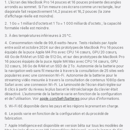
de
1. L’écran des MacBook Pro 14 pouces et 16 pouces présente des angles
dans
page
arrondis au sommet. Si l’on mesure ces écrans comme un rectangle, leur
une
diagonale fait respectivement 14,2 pouces et 16,2 pouces (la zone
nouvelle
d’affichage réelle est moindre).
fenêtre)
2. 1 Go = 1 milliard d’octets et 1 To = 1 000 milliards d’octets ; la capacité
formatée réelle est moindre.
3. À des températures inférieures à 25 °C.
4. Consommation réelle de 99,6 watts‑heure. Tests réalisés par Apple
entre août et octobre 2024 sur des prototypes de MacBook Pro 16 pouces
équipés de la puce Apple M4 Pro avec CPU 14 cœurs, GPU 20 cœurs,
48 Go de RAM et un SSD de 512 Go, et sur des prototypes de MacBook Pro
16 pouces équipés de la puce Apple M4 Max avec CPU 14 cœurs, GPU
32 cœurs, 36 Go de RAM et un SSD de 2 To. Autonomie de la batterie pour
la navigation web sans fil mesurée à travers la consultation de 25 sites web
populaires avec une connexion Wi-Fi. Autonomie de la batterie pour le
streaming vidéo mesurée à travers la consultation de contenus 1080p dans
Safari avec une connexion Wi-Fi. La luminosité de l’écran était réglée sur
8 clics à partir du niveau le plus bas et le rétroéclairage du clavier était
désactivé. L’autonomie de la batterie varie en fonction de la configuration
et de l’utilisation. Voir
apple.com/befr/batteries
pour plus d’informations.
5. Wi-Fi 6E disponible dans les pays et les régions le prenant en charge.
6. Le poids varie en fonction de la configuration et du procédé de
fabrication.
7. Apple Intelligence est disponible en version bêta sur tous les modèles de