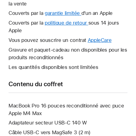
la vente
Couverts par la
garantie limitée
Une
d’un an Apple
nouvelle
Couverts par la
politique de retour
Une
sous 14 jours
fenêtre
Apple
nouvelle
s’ouvre.
fenêtre
Vous pouvez souscrire un contrat
AppleCare
Une
s’ouvre.
nouvelle
Gravure et paquet-cadeau non disponibles pour les
fenêtre
produits reconditionnés
s’ouvre.
Les quantités disponibles sont limitées
Contenu du coffret
MacBook Pro 16 pouces reconditionné avec puce
Apple M4 Max
Adaptateur secteur USB-C 140 W
Câble USB-C vers MagSafe 3 (2 m)