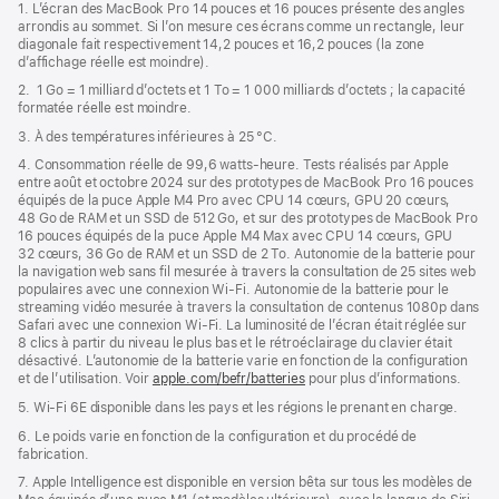
de
1. L’écran des MacBook Pro 14 pouces et 16 pouces présente des angles
dans
page
arrondis au sommet. Si l’on mesure ces écrans comme un rectangle, leur
une
diagonale fait respectivement 14,2 pouces et 16,2 pouces (la zone
nouvelle
d’affichage réelle est moindre).
fenêtre)
2. 1 Go = 1 milliard d’octets et 1 To = 1 000 milliards d’octets ; la capacité
formatée réelle est moindre.
3. À des températures inférieures à 25 °C.
4. Consommation réelle de 99,6 watts‑heure. Tests réalisés par Apple
entre août et octobre 2024 sur des prototypes de MacBook Pro 16 pouces
équipés de la puce Apple M4 Pro avec CPU 14 cœurs, GPU 20 cœurs,
48 Go de RAM et un SSD de 512 Go, et sur des prototypes de MacBook Pro
16 pouces équipés de la puce Apple M4 Max avec CPU 14 cœurs, GPU
32 cœurs, 36 Go de RAM et un SSD de 2 To. Autonomie de la batterie pour
la navigation web sans fil mesurée à travers la consultation de 25 sites web
populaires avec une connexion Wi-Fi. Autonomie de la batterie pour le
streaming vidéo mesurée à travers la consultation de contenus 1080p dans
Safari avec une connexion Wi-Fi. La luminosité de l’écran était réglée sur
8 clics à partir du niveau le plus bas et le rétroéclairage du clavier était
désactivé. L’autonomie de la batterie varie en fonction de la configuration
et de l’utilisation. Voir
apple.com/befr/batteries
pour plus d’informations.
5. Wi-Fi 6E disponible dans les pays et les régions le prenant en charge.
6. Le poids varie en fonction de la configuration et du procédé de
fabrication.
7. Apple Intelligence est disponible en version bêta sur tous les modèles de