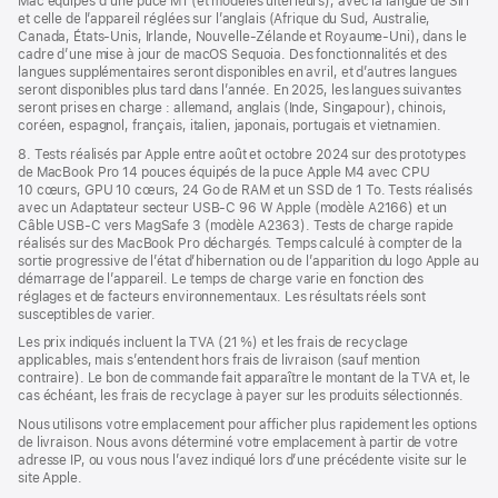
Mac équipés d’une puce M1 (et modèles ultérieurs), avec la langue de Siri
et celle de l’appareil réglées sur l’anglais (Afrique du Sud, Australie,
Canada, États-Unis, Irlande, Nouvelle-Zélande et Royaume-Uni), dans le
cadre d’une mise à jour de macOS Sequoia. Des fonctionnalités et des
langues supplémentaires seront disponibles en avril, et d’autres langues
seront disponibles plus tard dans l’année. En 2025, les langues suivantes
seront prises en charge : allemand, anglais (Inde, Singapour), chinois,
coréen, espagnol, français, italien, japonais, portugais et vietnamien.
8. Tests réalisés par Apple entre août et octobre 2024 sur des prototypes
de MacBook Pro 14 pouces équipés de la puce Apple M4 avec CPU
10 cœurs, GPU 10 cœurs, 24 Go de RAM et un SSD de 1 To. Tests réalisés
avec un Adaptateur secteur USB-C 96 W Apple (modèle A2166) et un
Câble USB-C vers MagSafe 3 (modèle A2363). Tests de charge rapide
réalisés sur des MacBook Pro déchargés. Temps calculé à compter de la
sortie progressive de l’état d’hibernation ou de l’apparition du logo Apple au
démarrage de l’appareil. Le temps de charge varie en fonction des
réglages et de facteurs environnementaux. Les résultats réels sont
susceptibles de varier.
Les prix indiqués incluent la TVA (21 %) et les frais de recyclage
applicables, mais s’entendent hors frais de livraison (sauf mention
contraire). Le bon de commande fait apparaître le montant de la TVA et, le
cas échéant, les frais de recyclage à payer sur les produits sélectionnés.
Nous utilisons votre emplacement pour afficher plus rapidement les options
de livraison. Nous avons déterminé votre emplacement à partir de votre
adresse IP, ou vous nous l’avez indiqué lors d’une précédente visite sur le
site Apple.