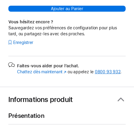
Ajouter au Panier
Vous hésitez encore ?
Sauvegardez vos préférences de configuration pour plus
tard, ou partagez-les avec des proches.
Enregistrer
Faites-vous aider pour l’achat.
Chattez dès maintenant
(s’ouvre
ou appelez le
0800 93 932
.
dans
une
nouvelle
fenêtre)
Informations produit
Présentation