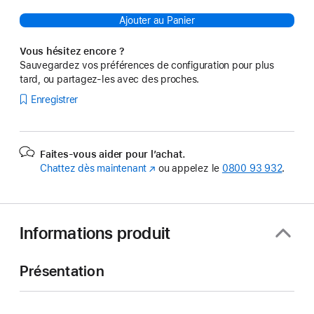
Ajouter au Panier
Vous hésitez encore ?
Sauvegardez vos préférences de configuration pour plus
tard, ou partagez-les avec des proches.
Enregistrer
Faites-vous aider pour l’achat.
Chattez dès maintenant
(s’ouvre
ou appelez le
0800 93 932
.
dans
une
nouvelle
fenêtre)
Informations produit
Présentation