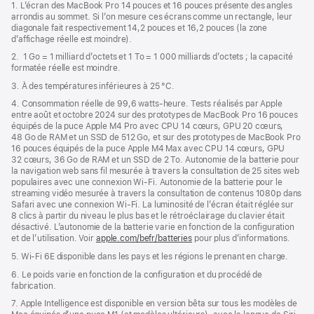
de
1. L’écran des MacBook Pro 14 pouces et 16 pouces présente des angles
dans
page
arrondis au sommet. Si l’on mesure ces écrans comme un rectangle, leur
une
diagonale fait respectivement 14,2 pouces et 16,2 pouces (la zone
nouvelle
d’affichage réelle est moindre).
fenêtre)
2. 1 Go = 1 milliard d’octets et 1 To = 1 000 milliards d’octets ; la capacité
formatée réelle est moindre.
3. À des températures inférieures à 25 °C.
4. Consommation réelle de 99,6 watts‑heure. Tests réalisés par Apple
entre août et octobre 2024 sur des prototypes de MacBook Pro 16 pouces
équipés de la puce Apple M4 Pro avec CPU 14 cœurs, GPU 20 cœurs,
48 Go de RAM et un SSD de 512 Go, et sur des prototypes de MacBook Pro
16 pouces équipés de la puce Apple M4 Max avec CPU 14 cœurs, GPU
32 cœurs, 36 Go de RAM et un SSD de 2 To. Autonomie de la batterie pour
la navigation web sans fil mesurée à travers la consultation de 25 sites web
populaires avec une connexion Wi-Fi. Autonomie de la batterie pour le
streaming vidéo mesurée à travers la consultation de contenus 1080p dans
Safari avec une connexion Wi-Fi. La luminosité de l’écran était réglée sur
8 clics à partir du niveau le plus bas et le rétroéclairage du clavier était
désactivé. L’autonomie de la batterie varie en fonction de la configuration
et de l’utilisation. Voir
apple.com/befr/batteries
pour plus d’informations.
5. Wi-Fi 6E disponible dans les pays et les régions le prenant en charge.
6. Le poids varie en fonction de la configuration et du procédé de
fabrication.
7. Apple Intelligence est disponible en version bêta sur tous les modèles de