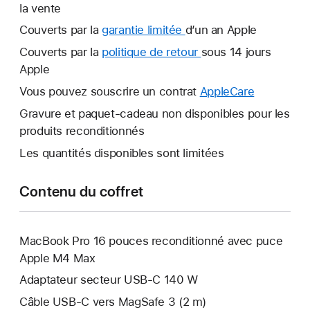
la vente
Couverts par la
garantie limitée
Une
d’un an Apple
nouvelle
Couverts par la
politique de retour
Une
sous 14 jours
fenêtre
Apple
nouvelle
s’ouvre.
fenêtre
Vous pouvez souscrire un contrat
AppleCare
Une
s’ouvre.
nouvelle
Gravure et paquet-cadeau non disponibles pour les
fenêtre
produits reconditionnés
s’ouvre.
Les quantités disponibles sont limitées
Contenu du coffret
MacBook Pro 16 pouces reconditionné avec puce
Apple M4 Max
Adaptateur secteur USB-C 140 W
Câble USB-C vers MagSafe 3 (2 m)