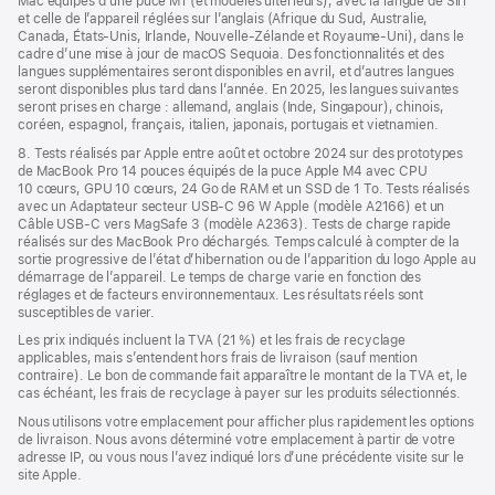
Mac équipés d’une puce M1 (et modèles ultérieurs), avec la langue de Siri
et celle de l’appareil réglées sur l’anglais (Afrique du Sud, Australie,
Canada, États-Unis, Irlande, Nouvelle-Zélande et Royaume-Uni), dans le
cadre d’une mise à jour de macOS Sequoia. Des fonctionnalités et des
langues supplémentaires seront disponibles en avril, et d’autres langues
seront disponibles plus tard dans l’année. En 2025, les langues suivantes
seront prises en charge : allemand, anglais (Inde, Singapour), chinois,
coréen, espagnol, français, italien, japonais, portugais et vietnamien.
8. Tests réalisés par Apple entre août et octobre 2024 sur des prototypes
de MacBook Pro 14 pouces équipés de la puce Apple M4 avec CPU
10 cœurs, GPU 10 cœurs, 24 Go de RAM et un SSD de 1 To. Tests réalisés
avec un Adaptateur secteur USB-C 96 W Apple (modèle A2166) et un
Câble USB-C vers MagSafe 3 (modèle A2363). Tests de charge rapide
réalisés sur des MacBook Pro déchargés. Temps calculé à compter de la
sortie progressive de l’état d’hibernation ou de l’apparition du logo Apple au
démarrage de l’appareil. Le temps de charge varie en fonction des
réglages et de facteurs environnementaux. Les résultats réels sont
susceptibles de varier.
Les prix indiqués incluent la TVA (21 %) et les frais de recyclage
applicables, mais s’entendent hors frais de livraison (sauf mention
contraire). Le bon de commande fait apparaître le montant de la TVA et, le
cas échéant, les frais de recyclage à payer sur les produits sélectionnés.
Nous utilisons votre emplacement pour afficher plus rapidement les options
de livraison. Nous avons déterminé votre emplacement à partir de votre
adresse IP, ou vous nous l’avez indiqué lors d’une précédente visite sur le
site Apple.