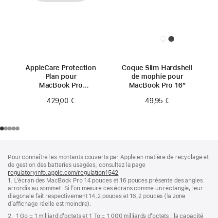
AppleCare Protection
Coque Slim Hardshell
Plan pour
de mophie pour
MacBook Pro
MacBook Pro 16″
16 pouces
429,00 €
49,95 €
(M4 Pro/M4 Max)
Pied
Notes
Pour connaître les montants couverts par Apple en matière de recyclage et
de
de
de gestion des batteries usagées, consultez la page
bas
page
regulatoryinfo.apple.com/regulation1542
(s’ouvre
de
1. L’écran des MacBook Pro 14 pouces et 16 pouces présente des angles
dans
page
arrondis au sommet. Si l’on mesure ces écrans comme un rectangle, leur
une
diagonale fait respectivement 14,2 pouces et 16,2 pouces (la zone
nouvelle
d’affichage réelle est moindre).
fenêtre)
2. 1 Go = 1 milliard d’octets et 1 To = 1 000 milliards d’octets ; la capacité