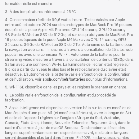
formatée réelle est moindre.
3. À des températures inférieures à 25 °C.
4. Consommation réelle de 99,6 watts‑heure. Tests réalisés par Apple
entre août et octobre 2024 sur des prototypes de MacBook Pro 16 pouces
équipés de la puce Apple M4 Pro avec CPU 14 cœurs, GPU 20 cœurs,
48 Go de RAM et un SSD de 512 Go, et sur des prototypes de MacBook Pro
16 pouces équipés de la puce Apple M4 Max avec CPU 14 cœurs, GPU
32 cœurs, 36 Go de RAM et un SSD de 2 To. Autonomie de la batterie pour
la navigation web sans fil mesurée à travers la consultation de 25 sites web
populaires avec une connexion Wi-Fi. Autonomie de la batterie pour le
streaming vidéo mesurée à travers la consultation de contenus 1080p dans
Safari avec une connexion Wi-Fi. La luminosité de l’écran était réglée sur
8 clics à partir du niveau le plus bas et le rétroéclairage du clavier était
désactivé. L’autonomie de la batterie varie en fonction de la configuration
et de l’utilisation. Voir
apple.com/befr/batteries
pour plus d’informations.
5. Wi-Fi 6E disponible dans les pays et les régions le prenant en charge.
6. Le poids varie en fonction de la configuration et du procédé de
fabrication.
7. Apple Intelligence est disponible en version bêta sur tous les modèles de
Mac équipés d’une puce M1 (et modèles ultérieurs), avec la langue de Siri
et celle de l’appareil réglées sur l’anglais (Afrique du Sud, Australie,
Canada, États-Unis, Irlande, Nouvelle-Zélande et Royaume-Uni), dans le
cadre d’une mise à jour de macOS Sequoia. Des fonctionnalités et des
langues supplémentaires seront disponibles en avril, et d’autres langues
seront disponibles plus tard dans l’année. En 2025, les langues suivantes