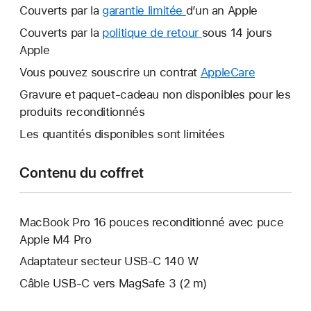
Couverts par la
garantie limitée
Une
d’un an Apple
nouvelle
Couverts par la
politique de retour
Une
sous 14 jours
fenêtre
Apple
nouvelle
s’ouvre.
fenêtre
Vous pouvez souscrire un contrat
AppleCare
Une
s’ouvre.
nouvelle
Gravure et paquet-cadeau non disponibles pour les
fenêtre
produits reconditionnés
s’ouvre.
Les quantités disponibles sont limitées
Contenu du coffret
MacBook Pro 16 pouces reconditionné avec puce
Apple M4 Pro
Adaptateur secteur USB-C 140 W
Câble USB-C vers MagSafe 3 (2 m)