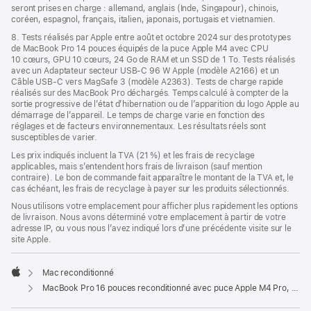
seront prises en charge : allemand, anglais (Inde, Singapour), chinois,
coréen, espagnol, français, italien, japonais, portugais et vietnamien.
8. Tests réalisés par Apple entre août et octobre 2024 sur des prototypes
de MacBook Pro 14 pouces équipés de la puce Apple M4 avec CPU
10 cœurs, GPU 10 cœurs, 24 Go de RAM et un SSD de 1 To. Tests réalisés
avec un Adaptateur secteur USB-C 96 W Apple (modèle A2166) et un
Câble USB-C vers MagSafe 3 (modèle A2363). Tests de charge rapide
réalisés sur des MacBook Pro déchargés. Temps calculé à compter de la
sortie progressive de l’état d’hibernation ou de l’apparition du logo Apple au
démarrage de l’appareil. Le temps de charge varie en fonction des
réglages et de facteurs environnementaux. Les résultats réels sont
susceptibles de varier.
Les prix indiqués incluent la TVA (21 %) et les frais de recyclage
applicables, mais s’entendent hors frais de livraison (sauf mention
contraire). Le bon de commande fait apparaître le montant de la TVA et, le
cas échéant, les frais de recyclage à payer sur les produits sélectionnés.
Nous utilisons votre emplacement pour afficher plus rapidement les options
de livraison. Nous avons déterminé votre emplacement à partir de votre
adresse IP, ou vous nous l’avez indiqué lors d’une précédente visite sur le
site Apple.
Mac reconditionné
Apple
MacBook Pro 16 pouces reconditionné avec puce Apple M4 Pro, CPU 14 cœurs et GPU 20 cœurs - Noir sidéral