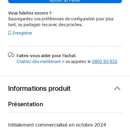
Ajouter au Panier
Vous hésitez encore ?
Sauvegardez vos préférences de configuration pour plus
tard, ou partagez-les avec des proches.
Enregistrer
Faites-vous aider pour l’achat.
Chattez dès maintenant
(s’ouvre
ou appelez le
0800 93 932
.
dans
une
nouvelle
fenêtre)
Informations produit
Présentation
Initialement commercialisé en octobre 2024