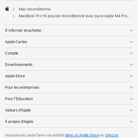
Mac reconditionné
Apple
MacBook Pro 16 pouces reconditionné avec puce Apple M4 Pro, CPU 14 cœurs, GPU 20 cœurs et écran nano-texturé - Noir sidéral
S’informer et acheter
Apple Cartes
Compte
Divertissements
Apple Store
Pour les entreprises
Pour l’Éducation
Valeurs d’Apple
À propos d’Apple
Vous pouvez aussi faire vos achats
dans un Apple Store
ou
chez un