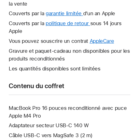
la vente
Couverts par la
garantie limitée
Une
d’un an Apple
nouvelle
Couverts par la
politique de retour
Une
sous 14 jours
fenêtre
Apple
nouvelle
s’ouvre.
fenêtre
Vous pouvez souscrire un contrat
AppleCare
Une
s’ouvre.
nouvelle
Gravure et paquet-cadeau non disponibles pour les
fenêtre
produits reconditionnés
s’ouvre.
Les quantités disponibles sont limitées
Contenu du coffret
MacBook Pro 16 pouces reconditionné avec puce
Apple M4 Pro
Adaptateur secteur USB-C 140 W
Câble USB-C vers MagSafe 3 (2 m)