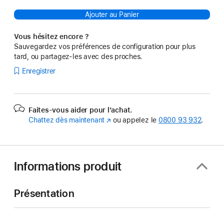
Ajouter au Panier
Vous hésitez encore ?
Sauvegardez vos préférences de configuration pour plus
tard, ou partagez-les avec des proches.
Enregistrer
Faites-vous aider pour l’achat.
Chattez dès maintenant
(s’ouvre
ou appelez le
0800 93 932
.
dans
une
nouvelle
fenêtre)
Informations produit
Présentation