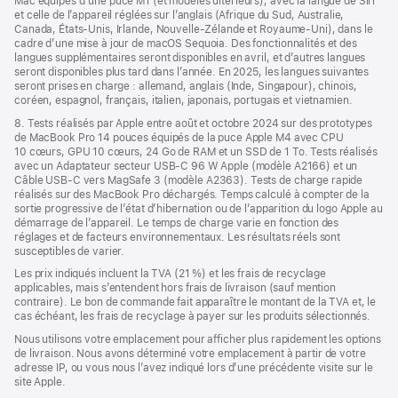
Mac équipés d’une puce M1 (et modèles ultérieurs), avec la langue de Siri
et celle de l’appareil réglées sur l’anglais (Afrique du Sud, Australie,
Canada, États-Unis, Irlande, Nouvelle-Zélande et Royaume-Uni), dans le
cadre d’une mise à jour de macOS Sequoia. Des fonctionnalités et des
langues supplémentaires seront disponibles en avril, et d’autres langues
seront disponibles plus tard dans l’année. En 2025, les langues suivantes
seront prises en charge : allemand, anglais (Inde, Singapour), chinois,
coréen, espagnol, français, italien, japonais, portugais et vietnamien.
8. Tests réalisés par Apple entre août et octobre 2024 sur des prototypes
de MacBook Pro 14 pouces équipés de la puce Apple M4 avec CPU
10 cœurs, GPU 10 cœurs, 24 Go de RAM et un SSD de 1 To. Tests réalisés
avec un Adaptateur secteur USB-C 96 W Apple (modèle A2166) et un
Câble USB-C vers MagSafe 3 (modèle A2363). Tests de charge rapide
réalisés sur des MacBook Pro déchargés. Temps calculé à compter de la
sortie progressive de l’état d’hibernation ou de l’apparition du logo Apple au
démarrage de l’appareil. Le temps de charge varie en fonction des
réglages et de facteurs environnementaux. Les résultats réels sont
susceptibles de varier.
Les prix indiqués incluent la TVA (21 %) et les frais de recyclage
applicables, mais s’entendent hors frais de livraison (sauf mention
contraire). Le bon de commande fait apparaître le montant de la TVA et, le
cas échéant, les frais de recyclage à payer sur les produits sélectionnés.
Nous utilisons votre emplacement pour afficher plus rapidement les options
de livraison. Nous avons déterminé votre emplacement à partir de votre
adresse IP, ou vous nous l’avez indiqué lors d’une précédente visite sur le
site Apple.