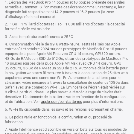
de
1. L’écran des MacBook Pro 14 pouces et 16 pouces présente des angles
dans
page
arrondis au sommet. Si l’on mesure ces écrans comme un rectangle, leur
une
diagonale fait respectivement 14,2 pouces et 16,2 pouces (la zone
nouvelle
d’affichage réelle est moindre).
fenêtre)
2. 1 Go = 1 milliard d’octets et 1 To = 1 000 milliards d’octets ; la capacité
formatée réelle est moindre.
3. À des températures inférieures à 25 °C.
4. Consommation réelle de 99,6 watts‑heure. Tests réalisés par Apple
entre août et octobre 2024 sur des prototypes de MacBook Pro 16 pouces
équipés de la puce Apple M4 Pro avec CPU 14 cœurs, GPU 20 cœurs,
48 Go de RAM et un SSD de 512 Go, et sur des prototypes de MacBook Pro
16 pouces équipés de la puce Apple M4 Max avec CPU 14 cœurs, GPU
32 cœurs, 36 Go de RAM et un SSD de 2 To. Autonomie de la batterie pour
la navigation web sans fil mesurée à travers la consultation de 25 sites web
populaires avec une connexion Wi-Fi. Autonomie de la batterie pour le
streaming vidéo mesurée à travers la consultation de contenus 1080p dans
Safari avec une connexion Wi-Fi. La luminosité de l’écran était réglée sur
8 clics à partir du niveau le plus bas et le rétroéclairage du clavier était
désactivé. L’autonomie de la batterie varie en fonction de la configuration
et de l’utilisation. Voir
apple.com/befr/batteries
pour plus d’informations.
5. Wi-Fi 6E disponible dans les pays et les régions le prenant en charge.
6. Le poids varie en fonction de la configuration et du procédé de
fabrication.
7. Apple Intelligence est disponible en version bêta sur tous les modèles de