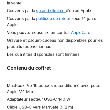
la vente
Couverts par la
garantie limitée
Une
d’un an Apple
nouvelle
Couverts par la
politique de retour
Une
sous 14 jours
fenêtre
Apple
nouvelle
s’ouvre.
fenêtre
Vous pouvez souscrire un contrat
AppleCare
Une
s’ouvre.
nouvelle
Gravure et paquet-cadeau non disponibles pour les
fenêtre
produits reconditionnés
s’ouvre.
Les quantités disponibles sont limitées
Contenu du coffret
MacBook Pro 16 pouces reconditionné avec puce
Apple M4 Max
Adaptateur secteur USB-C 140 W
Câble USB-C vers MagSafe 3 (2 m)