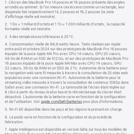
de
1. L’écran des MacBook Pro 14 pouces et 16 pouces présente des angles
dans
page
arrondis au sommet. Si l’on mesure ces écrans comme un rectangle, leur
une
diagonale fait respectivement 14,2 pouces et 16,2 pouces (la zone
nouvelle
d’affichage réelle est moindre).
fenêtre)
2. 1 Go = 1 milliard d’octets et 1 To = 1 000 milliards d’octets ; la capacité
formatée réelle est moindre.
3. À des températures inférieures à 25 °C.
4. Consommation réelle de 99,6 watts‑heure. Tests réalisés par Apple
entre août et octobre 2024 sur des prototypes de MacBook Pro 16 pouces
équipés de la puce Apple M4 Pro avec CPU 14 cœurs, GPU 20 cœurs,
48 Go de RAM et un SSD de 512 Go, et sur des prototypes de MacBook Pro
16 pouces équipés de la puce Apple M4 Max avec CPU 14 cœurs, GPU
32 cœurs, 36 Go de RAM et un SSD de 2 To. Autonomie de la batterie pour
la navigation web sans fil mesurée à travers la consultation de 25 sites web
populaires avec une connexion Wi-Fi. Autonomie de la batterie pour le
streaming vidéo mesurée à travers la consultation de contenus 1080p dans
Safari avec une connexion Wi-Fi. La luminosité de l’écran était réglée sur
8 clics à partir du niveau le plus bas et le rétroéclairage du clavier était
désactivé. L’autonomie de la batterie varie en fonction de la configuration
et de l’utilisation. Voir
apple.com/befr/batteries
pour plus d’informations.
5. Wi-Fi 6E disponible dans les pays et les régions le prenant en charge.
6. Le poids varie en fonction de la configuration et du procédé de
fabrication.
7. Apple Intelligence est disponible en version bêta sur tous les modèles de