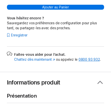
Ajouter au Panier
Vous hésitez encore ?
Sauvegardez vos préférences de configuration pour plus
tard, ou partagez-les avec des proches.
Enregistrer
Faites-vous aider pour l’achat.
Chattez dès maintenant
(s’ouvre
ou appelez le
0800 93 932
.
dans
une
nouvelle
fenêtre)
Informations produit
Présentation