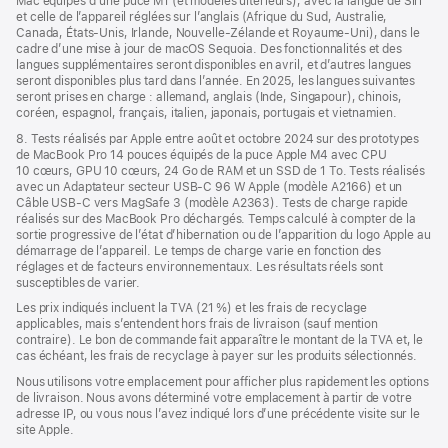
Mac équipés d’une puce M1 (et modèles ultérieurs), avec la langue de Siri
et celle de l’appareil réglées sur l’anglais (Afrique du Sud, Australie,
Canada, États-Unis, Irlande, Nouvelle-Zélande et Royaume-Uni), dans le
cadre d’une mise à jour de macOS Sequoia. Des fonctionnalités et des
langues supplémentaires seront disponibles en avril, et d’autres langues
seront disponibles plus tard dans l’année. En 2025, les langues suivantes
seront prises en charge : allemand, anglais (Inde, Singapour), chinois,
coréen, espagnol, français, italien, japonais, portugais et vietnamien.
8. Tests réalisés par Apple entre août et octobre 2024 sur des prototypes
de MacBook Pro 14 pouces équipés de la puce Apple M4 avec CPU
10 cœurs, GPU 10 cœurs, 24 Go de RAM et un SSD de 1 To. Tests réalisés
avec un Adaptateur secteur USB-C 96 W Apple (modèle A2166) et un
Câble USB-C vers MagSafe 3 (modèle A2363). Tests de charge rapide
réalisés sur des MacBook Pro déchargés. Temps calculé à compter de la
sortie progressive de l’état d’hibernation ou de l’apparition du logo Apple au
démarrage de l’appareil. Le temps de charge varie en fonction des
réglages et de facteurs environnementaux. Les résultats réels sont
susceptibles de varier.
Les prix indiqués incluent la TVA (21 %) et les frais de recyclage
applicables, mais s’entendent hors frais de livraison (sauf mention
contraire). Le bon de commande fait apparaître le montant de la TVA et, le
cas échéant, les frais de recyclage à payer sur les produits sélectionnés.
Nous utilisons votre emplacement pour afficher plus rapidement les options
de livraison. Nous avons déterminé votre emplacement à partir de votre
adresse IP, ou vous nous l’avez indiqué lors d’une précédente visite sur le
site Apple.