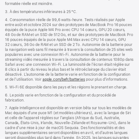
formatée réelle est moindre.
3. À des températures inférieures à 25 °C.
4. Consommation réelle de 99,6 watts‑heure. Tests réalisés par Apple
entre août et octobre 2024 sur des prototypes de MacBook Pro 16 pouces
équipés de la puce Apple M4 Pro avec CPU 14 cœurs, GPU 20 cœurs,
48 Go de RAM et un SSD de 512 Go, et sur des prototypes de MacBook Pro
16 pouces équipés de la puce Apple M4 Max avec CPU 14 cœurs, GPU
32 cœurs, 36 Go de RAM et un SSD de 2 To. Autonomie de la batterie pour
la navigation web sans fil mesurée à travers la consultation de 25 sites web
populaires avec une connexion Wi-Fi. Autonomie de la batterie pour le
streaming vidéo mesurée à travers la consultation de contenus 1080p dans
Safari avec une connexion Wi-Fi. La luminosité de l’écran était réglée sur
8 clics à partir du niveau le plus bas et le rétroéclairage du clavier était
désactivé. L’autonomie de la batterie varie en fonction de la configuration
et de l’utilisation. Voir
apple.com/befr/batteries
pour plus d’informations.
5. Wi-Fi 6E disponible dans les pays et les régions le prenant en charge.
6. Le poids varie en fonction de la configuration et du procédé de
fabrication.
7. Apple Intelligence est disponible en version bêta sur tous les modèles de
Mac équipés d’une puce M1 (et modèles ultérieurs), avec la langue de Siri
et celle de l’appareil réglées sur l’anglais (Afrique du Sud, Australie,
Canada, États-Unis, Irlande, Nouvelle-Zélande et Royaume-Uni), dans le
cadre d’une mise à jour de macOS Sequoia. Des fonctionnalités et des
langues supplémentaires seront disponibles en avril, et d’autres langues
seront disponibles plus tard dans l’année. En 2025, les langues suivantes