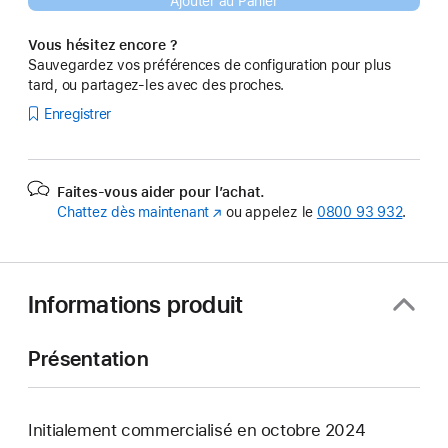
Ajouter au Panier
Vous hésitez encore ?
Sauvegardez vos préférences de configuration pour plus
tard, ou partagez-les avec des proches.
Enregistrer
Faites-vous aider pour l’achat.
Chattez dès maintenant
(s’ouvre
ou appelez le
0800 93 932
.
dans
une
nouvelle
fenêtre)
Informations produit
Présentation
Initialement commercialisé en octobre 2024