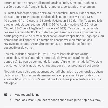
seront prises en charge : allemand, anglais (Inde, Singapour), chinois,
coréen, espagnol, français, italien, japonais, portugais et vietnamien.
8. Tests réalisés par Apple entre août et octobre 2024 sur des prototypes
de MacBook Pro 14 pouces équipés de la puce Apple M4 avec CPU
10 cœurs, GPU 10 cœurs, 24 Go de RAM et un SSD de 1 To. Tests réalisés
avec un Adaptateur secteur USB-C 96 W Apple (modèle A2166) et un
Câble USB-C vers MagSafe 3 (modèle A2363). Tests de charge rapide
réalisés sur des MacBook Pro déchargés. Temps calculé à compter de la
sortie progressive de l’état d’hibernation ou de l’apparition du logo Apple au
démarrage de l’appareil. Le temps de charge varie en fonction des
réglages et de facteurs environnementaux. Les résultats réels sont
susceptibles de varier.
Les prix indiqués incluent la TVA (21 %) et les frais de recyclage
applicables, mais s’entendent hors frais de livraison (sauf mention
contraire). Le bon de commande fait apparaître le montant de la TVA et, le
cas échéant, les frais de recyclage à payer sur les produits sélectionnés.
Nous utilisons votre emplacement pour afficher plus rapidement les options
de livraison. Nous avons déterminé votre emplacement à partir de votre
adresse IP, ou vous nous l’avez indiqué lors d’une précédente visite sur le
site Apple.
Mac reconditionné
Apple
MacBook Pro 16 pouces reconditionné avec puce Apple M4 Max, CPU 16 cœurs et GPU 40 cœurs - Noir sidéral