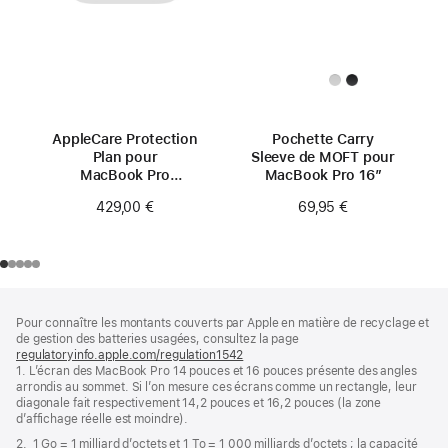
AppleCare Protection
Pochette Carry
Plan pour
Sleeve de MOFT pour
MacBook Pro
MacBook Pro 16″
16 pouces
429,00 €
69,95 €
(M4 Pro/M4 Max)
Pied
Notes
Pour connaître les montants couverts par Apple en matière de recyclage et
de
de
de gestion des batteries usagées, consultez la page
bas
page
regulatoryinfo.apple.com/regulation1542
(s’ouvre
de
1. L’écran des MacBook Pro 14 pouces et 16 pouces présente des angles
dans
page
arrondis au sommet. Si l’on mesure ces écrans comme un rectangle, leur
une
diagonale fait respectivement 14,2 pouces et 16,2 pouces (la zone
nouvelle
d’affichage réelle est moindre).
fenêtre)
2. 1 Go = 1 milliard d’octets et 1 To = 1 000 milliards d’octets ; la capacité