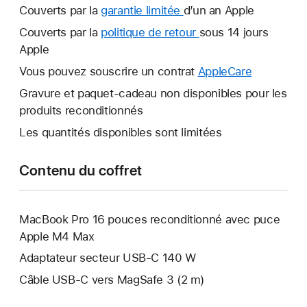
Couverts par la
garantie limitée
Une
d’un an Apple
nouvelle
Couverts par la
politique de retour
Une
sous 14 jours
fenêtre
Apple
nouvelle
s’ouvre.
fenêtre
Vous pouvez souscrire un contrat
AppleCare
Une
s’ouvre.
nouvelle
Gravure et paquet-cadeau non disponibles pour les
fenêtre
produits reconditionnés
s’ouvre.
Les quantités disponibles sont limitées
Contenu du coffret
MacBook Pro 16 pouces reconditionné avec puce
Apple M4 Max
Adaptateur secteur USB-C 140 W
Câble USB-C vers MagSafe 3 (2 m)