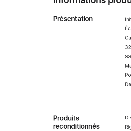
Présentation
In
Éc
Ca
32
SS
Ma
Po
De
Produits
De
reconditionnés
Ri