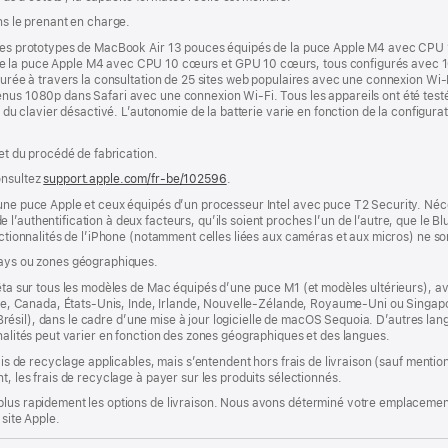
ns le prenant en charge.
r des prototypes de MacBook Air 13 pouces équipés de la puce Apple M4 avec CPU
de la puce Apple M4 avec CPU 10 cœurs et GPU 10 cœurs, tous configurés avec 
esurée à travers la consultation de 25 sites web populaires avec une connexion Wi-
nus 1080p dans Safari avec une connexion Wi-Fi. Tous les appareils ont été testés
e du clavier désactivé. L’autonomie de la batterie varie en fonction de la configurati
 et du procédé de fabrication.
onsultez
support.apple.com/fr-be/102596
.
’une puce Apple et ceux équipés d’un processeur Intel avec puce T2 Security. Néc
’authentification à deux facteurs, qu’ils soient proches l’un de l’autre, que le Blu
onctionnalités de l’iPhone (notamment celles liées aux caméras et aux micros) ne s
pays ou zones géographiques.
êta sur tous les modèles de Mac équipés d’une puce M1 (et modèles ultérieurs), avec
lie, Canada, États-Unis, Inde, Irlande, Nouvelle-Zélande, Royaume-Uni ou Singapour
s (Brésil), dans le cadre d’une mise à jour logicielle de macOS Sequoia. D’autres la
nnalités peut varier en fonction des zones géographiques et des langues.
rais de recyclage applicables, mais s’entendent hors frais de livraison (sauf ment
t, les frais de recyclage à payer sur les produits sélectionnés.
plus rapidement les options de livraison. Nous avons déterminé votre emplacement
 site Apple.