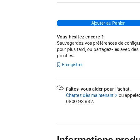
Ajouter au Panier
Vous hésitez encore ?
Sauvegardez vos préférences de configur
pour plus tard, ou partagez-les avec des
proches.
Enregistrer
Faites-vous aider pour l’achat.
Chattez dès maintenant
(s’ouvre
ou appelez
0800 93 932.
dans
une
nouvelle
fenêtre)
Informations produ