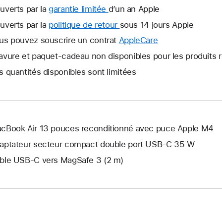
uverts par la
garantie limitée
Une
d’un an Apple
nouvelle
uverts par la
politique de retour
Une
sous 14 jours Apple
fenêtre
nouvelle
us pouvez souscrire un contrat
AppleCare
Une
s’ouvre.
fenêtre
nouvelle
avure et paquet-cadeau non disponibles pour les produits 
s’ouvre.
fenêtre
s quantités disponibles sont limitées
s’ouvre.
cBook Air 13 pouces reconditionné avec puce Apple M4
aptateur secteur compact double port USB-C 35 W
ble USB-C vers MagSafe 3 (2 m)