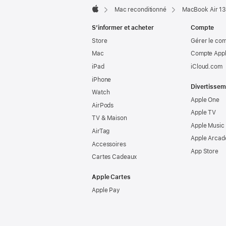
Mac reconditionné
MacBook Air 13
Apple
S’informer et acheter
Compte
Store
Gérer le co
Mac
Compte Appl
iPad
iCloud.com
iPhone
Divertissem
Watch
Apple One
AirPods
Apple TV
TV & Maison
Apple Music
AirTag
Apple Arcad
Accessoires
App Store
Cartes Cadeaux
Apple Cartes
Apple Pay