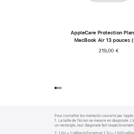
AppleCare Protection Plan
MacBook Air 13 pouces 
219,00 €
Pied
Notes
Pour connaître les montants couverts par Apple 
de
de
1. La taille de l’écran se mesure en diagonale.
bas
page
un rectangle, leur diagonale fait respectivement
de
2. 1 Go = 1 milliard d’octets et 1 To = 1 000 milli