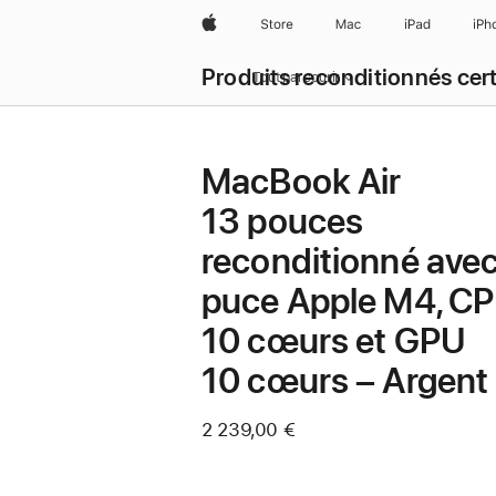
Apple
Store
Mac
iPad
iPh
Produits reconditionnés cert
Tout parcourir
MacBook Air
13 pouces
reconditionné ave
puce Apple M4, C
10 cœurs et GPU
10 cœurs – Argent
2 239,00 €