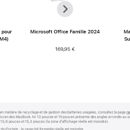
Précédent
Suivant
 pour
Microsoft Office Famille 2024
Ma
(M4)
Su
169,95 €
en matière de recyclage et de gestion des batteries usagées, consultez la page
re
 L’écran des MacBook Air 13 pouces et 15 pouces présente des angles arrondis au
 13,6 pouces et 15,3 pouces (la zone d’affichage réelle est moindre).
ards d’octets ; la capacité formatée réelle est moindre.