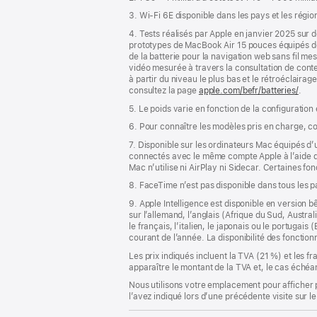
page
3. Wi-Fi 6E disponible dans les pays et les régio
4. Tests réalisés par Apple en janvier 2025 su
prototypes de MacBook Air 15 pouces équipés 
de la batterie pour la navigation web sans fil m
vidéo mesurée à travers la consultation de conte
à partir du niveau le plus bas et le rétroéclairag
consultez la page
apple.com/befr/batteries/
.
5. Le poids varie en fonction de la configuration
6. Pour connaître les modèles pris en charge, c
7. Disponible sur les ordinateurs Mac équipés d
connectés avec le même compte Apple à l’aide de l
Mac n’utilise ni AirPlay ni Sidecar. Certaines f
8. FaceTime n’est pas disponible dans tous les 
9. Apple Intelligence est disponible en version b
sur l’allemand, l’anglais (Afrique du Sud, Austra
le français, l’italien, le japonais ou le portugai
courant de l’année. La disponibilité des fonctio
Les prix indiqués incluent la TVA (21 %) et les f
apparaître le montant de la TVA et, le cas échéan
Nous utilisons votre emplacement pour afficher 
l’avez indiqué lors d’une précédente visite sur le