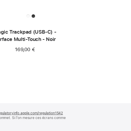
gic Trackpad (USB‑C) -
rface Multi-Touch - Noir
169,00 €
gulatoryinfo.apple.com/regulation1542
(s’ouvre
 sommet. Si l’on mesure ces écrans comme
dans
une
nouvelle