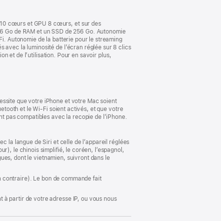
fenêtre)
 10 cœurs et GPU 8 cœurs, et sur des
16 Go de RAM et un SSD de 256 Go. Autonomie
Fi. Autonomie de la batterie pour le streaming
 avec la luminosité de l’écran réglée sur 8 clics
on et de l’utilisation. Pour en savoir plus,
essite que votre iPhone et votre Mac soient
etooth et le Wi-Fi soient activés, et que votre
ont pas compatibles avec la recopie de l’iPhone.
 la langue de Siri et celle de l’appareil réglées
), le chinois simplifié, le coréen, l’espagnol,
ngues, dont le vietnamien, suivront dans le
ion contraire). Le bon de commande fait
 à partir de votre adresse IP, ou vous nous