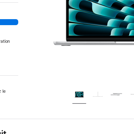
ation
 le
it