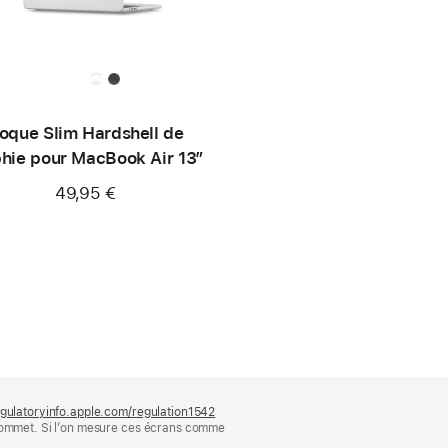
oque Slim Hardshell de
hie pour MacBook Air 13″
49,95 €
gulatoryinfo.apple.com/regulation1542
(s’ouvre
 sommet. Si l’on mesure ces écrans comme
dans
une