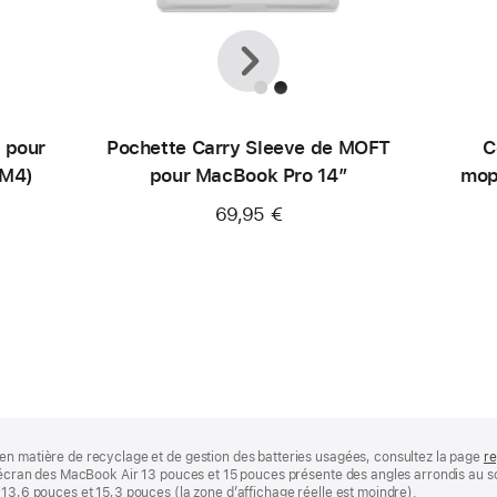
Précédent
Suivant
 pour
Pochette Carry Sleeve de MOFT
C
(M4)
pour MacBook Pro 14″
mop
69,95 €
en matière de recyclage et de gestion des batteries usagées, consultez la page
re
 L’écran des MacBook Air 13 pouces et 15 pouces présente des angles arrondis au
 13,6 pouces et 15,3 pouces (la zone d’affichage réelle est moindre).