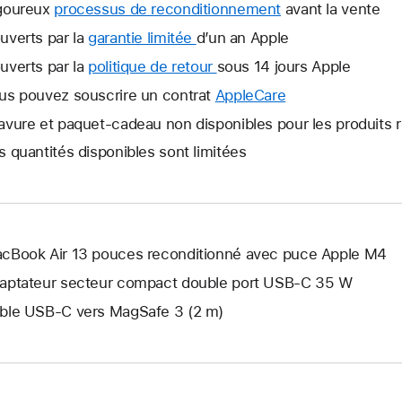
goureux
processus de reconditionnement
avant la vente
uverts par la
garantie limitée
Une
d’un an Apple
nouvelle
uverts par la
politique de retour
Une
sous 14 jours Apple
fenêtre
nouvelle
us pouvez souscrire un contrat
AppleCare
Une
s’ouvre.
fenêtre
nouvelle
avure et paquet-cadeau non disponibles pour les produits 
s’ouvre.
fenêtre
s quantités disponibles sont limitées
s’ouvre.
cBook Air 13 pouces reconditionné avec puce Apple M4
aptateur secteur compact double port USB-C 35 W
ble USB-C vers MagSafe 3 (2 m)