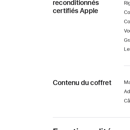
reconditionnés
Ri
certifiés Apple
Co
Co
Vo
Gr
Le
Contenu du coffret
Ma
Ad
Câ