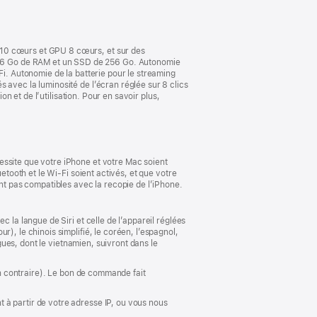
nouvelle
fenêtre)
 10 cœurs et GPU 8 cœurs, et sur des
16 Go de RAM et un SSD de 256 Go. Autonomie
Fi. Autonomie de la batterie pour le streaming
 avec la luminosité de l’écran réglée sur 8 clics
on et de l’utilisation. Pour en savoir plus,
essite que votre iPhone et votre Mac soient
etooth et le Wi-Fi soient activés, et que votre
ont pas compatibles avec la recopie de l’iPhone.
 la langue de Siri et celle de l’appareil réglées
), le chinois simplifié, le coréen, l’espagnol,
ngues, dont le vietnamien, suivront dans le
ion contraire). Le bon de commande fait
 à partir de votre adresse IP, ou vous nous