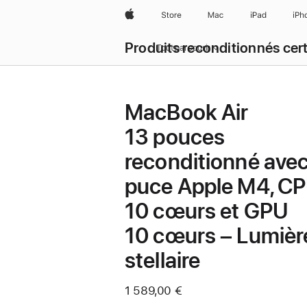
Apple
Store
Mac
iPad
iPh
Produits reconditionnés cert
Tout parcourir
MacBook Air
13 pouces
reconditionné ave
puce Apple M4, C
10 cœurs et GPU
10 cœurs – Lumièr
stellaire
1 589,00 €