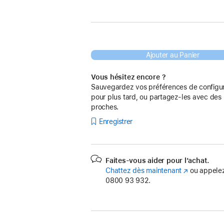
Ajouter au Panier
Vous hésitez encore ?
Sauvegardez vos préférences de configur
pour plus tard, ou partagez-les avec des
proches.
Enregistrer
Faites-vous aider pour l’achat.
Chattez dès maintenant
(s’ouvre
ou appelez
0800 93 932.
dans
une
nouvelle
fenêtre)