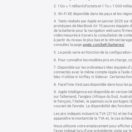
de
2. 1 Go = 1 milliard d’octets et 1 To = 1 000 milli
page
3. Wi-Fi 6E disponible dans les pays et les régio
4. Tests réalisés par Apple en janvier 2025 su
prototypes de MacBook Air 15 pouces équipés 
de la batterie pour la navigation web sans fil m
vidéo mesurée à travers la consultation de conte
à partir du niveau le plus bas et le rétroéclairag
consultez la page
apple.com/befr/batteries/
.
5. Le poids varie en fonction de la configuration
6. Pour connaître les modèles pris en charge, c
7. Disponible sur les ordinateurs Mac équipés d
connectés avec le même compte Apple à l’aide de l
Mac n’utilise ni AirPlay ni Sidecar. Certaines f
8. FaceTime n’est pas disponible dans tous les 
9. Apple Intelligence est disponible en version b
sur l’allemand, l’anglais (Afrique du Sud, Austra
le français, l’italien, le japonais ou le portugai
courant de l’année. La disponibilité des fonctio
Les prix indiqués incluent la TVA (21 %) et les f
apparaître le montant de la TVA et, le cas échéan
Nous utilisons votre emplacement pour afficher 
l’avez indiqué lors d’une précédente visite sur le