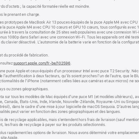
ards d’octets ; la capacité formatée réelle est moindre.
ns le prenant en charge.
r des prototypes de MacBook Air 13 pouces équipés de la puce Apple M4 avec CPU
de la puce Apple M4 avec CPU 10 cœurs et GPU 10 cœurs, tous configurés avec 
esurée à travers la consultation de 25 sites web populaires avec une connexion Wi-
nus 1080p dans Safari avec une connexion Wi-Fi. Tous les appareils ont été testés
e du clavier désactivé. L’autonomie de la batterie varie en fonction de la configurati
 et du procédé de fabrication.
onsultez
support.apple.com/fr-be/102596
.
’une puce Apple et ceux équipés d’un processeur Intel avec puce T2 Security. Néc
’authentification à deux facteurs, qu’ils soient proches l’un de l’autre, que le Blu
onctionnalités de l’iPhone (notamment celles liées aux caméras et aux micros) ne s
pays ou zones géographiques.
êta sur tous les modèles de Mac équipés d’une puce M1 (et modèles ultérieurs), avec
lie, Canada, États-Unis, Inde, Irlande, Nouvelle-Zélande, Royaume-Uni ou Singapour
s (Brésil), dans le cadre d’une mise à jour logicielle de macOS Sequoia. D’autres la
nnalités peut varier en fonction des zones géographiques et des langues.
rais de recyclage applicables, mais s’entendent hors frais de livraison (sauf ment
t, les frais de recyclage à payer sur les produits sélectionnés.
plus rapidement les options de livraison. Nous avons déterminé votre emplacement
 site Apple.