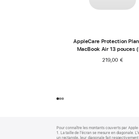
AppleCare Protection Plan
MacBook Air 13 pouces 
219,00 €
Pied
Notes
Pour connaître les montants couverts par Apple 
de
de
1. La taille de l’écran se mesure en diagonale.
bas
page
un rectangle, leur diagonale fait respectivement