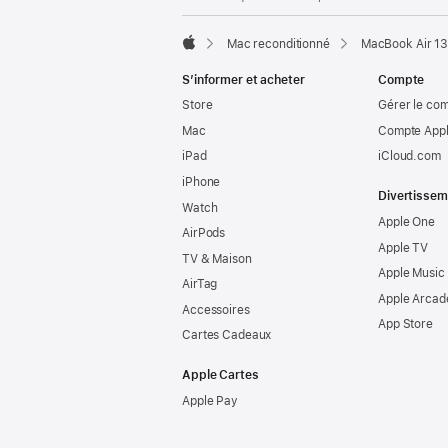
Mac reconditionné
MacBook Air 13
Apple
S’informer et acheter
Compte
Store
Gérer le co
Mac
Compte Appl
iPad
iCloud.com
iPhone
Divertissem
Watch
Apple One
AirPods
Apple TV
TV & Maison
Apple Music
AirTag
Apple Arcad
Accessoires
App Store
Cartes Cadeaux
Apple Cartes
Apple Pay