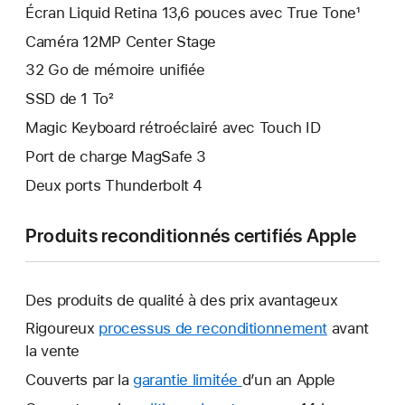
Écran Liquid Retina 13,6 pouces avec True Tone¹
Caméra 12MP Center Stage
32 Go de mémoire unifiée
SSD de 1 To²
Magic Keyboard rétroéclairé avec Touch ID
Port de charge MagSafe 3
Deux ports Thunderbolt 4
Produits reconditionnés certifiés Apple
Des produits de qualité à des prix avantageux
Rigoureux
processus de reconditionnement
avant
la vente
Couverts par la
garantie limitée
Une
d’un an Apple
nouvelle