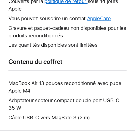
Couverts par la
politique de retour
Une
sous 14 jours
fenêtre
Apple
nouvelle
s’ouvre.
fenêtre
Vous pouvez souscrire un contrat
AppleCare
Une
s’ouvre.
nouvelle
Gravure et paquet-cadeau non disponibles pour les
fenêtre
produits reconditionnés
s’ouvre.
Les quantités disponibles sont limitées
Contenu du coffret
MacBook Air 13 pouces reconditionné avec puce
Apple M4
Adaptateur secteur compact double port USB-C
35 W
Câble USB-C vers MagSafe 3 (2 m)