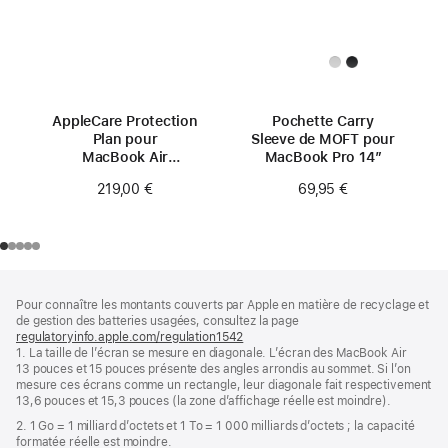
AppleCare Protection
Pochette Carry
Plan pour
Sleeve de MOFT pour
MacBook Air
MacBook Pro 14″
13 pouces (M4)
219,00 €
69,95 €
Pied
Notes
Pour connaître les montants couverts par Apple en matière de recyclage et
de
de
de gestion des batteries usagées, consultez la page
bas
page
regulatoryinfo.apple.com/regulation1542
(s’ouvre
de
1. La taille de l’écran se mesure en diagonale. L’écran des MacBook Air
dans
page
13 pouces et 15 pouces présente des angles arrondis au sommet. Si l’on
une
mesure ces écrans comme un rectangle, leur diagonale fait respectivement
nouvelle
13,6 pouces et 15,3 pouces (la zone d’affichage réelle est moindre).
fenêtre)
2. 1 Go = 1 milliard d’octets et 1 To = 1 000 milliards d’octets ; la capacité
formatée réelle est moindre.