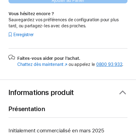
Ajouter au Panier
Vous hésitez encore ?
Sauvegardez vos préférences de configuration pour plus
tard, ou partagez-les avec des proches.
Enregistrer
Faites-vous aider pour l’achat.
Chattez dès maintenant
(s’ouvre
ou appelez le
0800 93 932
.
dans
une
nouvelle
fenêtre)
Informations produit
Présentation
Initialement commercialisé en mars 2025