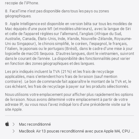
recopie de l’iPhone.
8. FaceTime n’est pas disponible dans tous les pays ou zones
géographiques.
9. Apple Intelligence est disponible en version bêta sur tous les modèles de
Mac équipés d’une puce M1 (et modèles ultérieurs), avec la langue de Siri
et celle de l’appareil réglées sur l’allemand, l’anglais (Afrique du Sud,
Australie, Canada, États-Unis, Inde, Irlande, Nouvelle-Zélande, Royaume-
Uni ou Singapour), le chinois simplifié, le coréen, l’espagnol, le français,
l’italien, le japonais ou le portugais (Brésil), dans le cadre d’une mise à jour
logicielle de macOS Sequoia. D’autres langues, dont le vietnamien, suivront
dans le courant de l’année. La disponibilité des fonctionnalités peut varier
en fonction des zones géographiques et des langues.
Les prix indiqués incluent la TVA (21 %) et les frais de recyclage
applicables, mais s’entendent hors frais de livraison (sauf mention
contraire). Le bon de commande fait apparaître le montant de la TVA et, le
cas échéant, les frais de recyclage à payer sur les produits sélectionnés.
Nous utilisons votre emplacement pour afficher plus rapidement les options
de livraison. Nous avons déterminé votre emplacement à partir de votre
adresse IP, ou vous nous l’avez indiqué lors d’une précédente visite sur le
site Apple.
Mac reconditionné
Apple
MacBook Air 13 pouces reconditionné avec puce Apple M4, CPU 10 cœurs et GPU 10 cœurs – Lumière stellaire