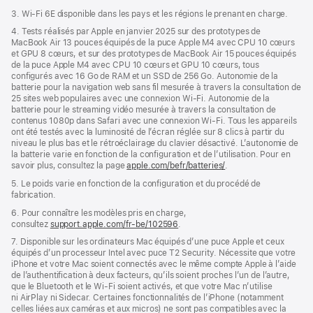
3. Wi-Fi 6E disponible dans les pays et les régions le prenant en charge.
4. Tests réalisés par Apple en janvier 2025 sur des prototypes de
MacBook Air 13 pouces équipés de la puce Apple M4 avec CPU 10 cœurs
et GPU 8 cœurs, et sur des prototypes de MacBook Air 15 pouces équipés
de la puce Apple M4 avec CPU 10 cœurs et GPU 10 cœurs, tous
configurés avec 16 Go de RAM et un SSD de 256 Go. Autonomie de la
batterie pour la navigation web sans fil mesurée à travers la consultation de
25 sites web populaires avec une connexion Wi-Fi. Autonomie de la
batterie pour le streaming vidéo mesurée à travers la consultation de
contenus 1080p dans Safari avec une connexion Wi-Fi. Tous les appareils
ont été testés avec la luminosité de l’écran réglée sur 8 clics à partir du
niveau le plus bas et le rétroéclairage du clavier désactivé. L’autonomie de
la batterie varie en fonction de la configuration et de l’utilisation. Pour en
savoir plus, consultez la page
apple.com/befr/batteries/
.
5. Le poids varie en fonction de la configuration et du procédé de
fabrication.
6. Pour connaître les modèles pris en charge,
consultez
support.apple.com/fr-be/102596
.
7. Disponible sur les ordinateurs Mac équipés d’une puce Apple et ceux
équipés d’un processeur Intel avec puce T2 Security. Nécessite que votre
iPhone et votre Mac soient connectés avec le même compte Apple à l’aide
de l’authentification à deux facteurs, qu’ils soient proches l’un de l’autre,
que le Bluetooth et le Wi-Fi soient activés, et que votre Mac n’utilise
ni AirPlay ni Sidecar. Certaines fonctionnalités de l’iPhone (notamment
celles liées aux caméras et aux micros) ne sont pas compatibles avec la