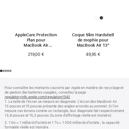
AppleCare Protection
Coque Slim Hardshell
Plan pour
de mophie pour
MacBook Air
MacBook Air 13″
13 pouces (M4)
219,00 €
49,95 €
Pied
Notes
Pour connaître les montants couverts par Apple en matière de recyclage et
de
de
de gestion des batteries usagées, consultez la page
bas
page
regulatoryinfo.apple.com/regulation1542
(s’ouvre
de
1. La taille de l’écran se mesure en diagonale. L’écran des MacBook Air
dans
page
13 pouces et 15 pouces présente des angles arrondis au sommet. Si l’on
une
mesure ces écrans comme un rectangle, leur diagonale fait respectivement
nouvelle
13,6 pouces et 15,3 pouces (la zone d’affichage réelle est moindre).
fenêtre)
2. 1 Go = 1 milliard d’octets et 1 To = 1 000 milliards d’octets ; la capacité
formatée réelle est moindre.