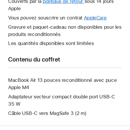
Couverts par la
politique de retour
Une
sous 14 jours
fenêtre
Apple
nouvelle
s’ouvre.
fenêtre
Vous pouvez souscrire un contrat
AppleCare
Une
s’ouvre.
nouvelle
Gravure et paquet-cadeau non disponibles pour les
fenêtre
produits reconditionnés
s’ouvre.
Les quantités disponibles sont limitées
Contenu du coffret
MacBook Air 13 pouces reconditionné avec puce
Apple M4
Adaptateur secteur compact double port USB-C
35 W
Câble USB-C vers MagSafe 3 (2 m)