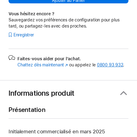
Ajouter au Panier
Vous hésitez encore ?
Sauvegardez vos préférences de configuration pour plus
tard, ou partagez-les avec des proches.
Enregistrer
Faites-vous aider pour l’achat.
Chattez dès maintenant
(s’ouvre
ou appelez le
0800 93 932
.
dans
une
nouvelle
fenêtre)
Informations produit
Présentation
Initialement commercialisé en mars 2025