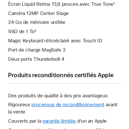
Écran Liquid Retina 13,6 pouces avec True Tone¹
Caméra 12MP Center Stage
24 Go de mémoire unifiée
SSD de 1 To²
Magic Keyboard rétroéclairé avec Touch ID
Port de charge MagSafe 3
Deux ports Thunderbolt 4
Produits reconditionnés certifiés Apple
Des produits de qualité à des prix avantageux
Rigoureux
processus de reconditionnement
avant
la vente
Couverts par la
garantie limitée
Une
d’un an Apple
nouvelle