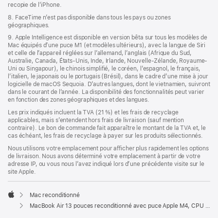
recopie de l’iPhone.
8. FaceTime n’est pas disponible dans tous les pays ou zones
géographiques.
9. Apple Intelligence est disponible en version bêta sur tous les modèles de
Mac équipés d’une puce M1 (et modèles ultérieurs), avec la langue de Siri
et celle de l’appareil réglées sur l’allemand, l’anglais (Afrique du Sud,
Australie, Canada, États-Unis, Inde, Irlande, Nouvelle-Zélande, Royaume-
Uni ou Singapour), le chinois simplifié, le coréen, l’espagnol, le français,
l’italien, le japonais ou le portugais (Brésil), dans le cadre d’une mise à jour
logicielle de macOS Sequoia. D’autres langues, dont le vietnamien, suivront
dans le courant de l’année. La disponibilité des fonctionnalités peut varier
en fonction des zones géographiques et des langues.
Les prix indiqués incluent la TVA (21 %) et les frais de recyclage
applicables, mais s’entendent hors frais de livraison (sauf mention
contraire). Le bon de commande fait apparaître le montant de la TVA et, le
cas échéant, les frais de recyclage à payer sur les produits sélectionnés.
Nous utilisons votre emplacement pour afficher plus rapidement les options
de livraison. Nous avons déterminé votre emplacement à partir de votre
adresse IP, ou vous nous l’avez indiqué lors d’une précédente visite sur le
site Apple.
Mac reconditionné
Apple
MacBook Air 13 pouces reconditionné avec puce Apple M4, CPU 10 cœurs et GPU 10 cœurs – Minuit