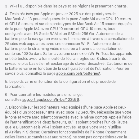
3. Wi-Fi 6E disponible dans les pays et les régions le prenant en charge.
4. Tests réalisés par Apple en janvier 2025 sur des prototypes de
MacBook Air 13 pouces équipés de la puce Apple M4 avec CPU 10 cœurs
et GPU 8 cœurs, et sur des prototypes de MacBook Air 15 pouces équipés
de la puce Apple M4 avec CPU 10 cœurs et GPU 10 cœurs, tous
configurés avec 16 Go de RAM et un SSD de 256 Go. Autonomie de la
batterie pour la navigation web sans fil mesurée à travers la consultation de
25 sites web populaires avec une connexion Wi-Fi. Autonomie de la
batterie pour le streaming vidéo mesurée à travers la consultation de
contenus 1080p dans Safari avec une connexion Wi-Fi. Tous les appareils
ont été testés avec la luminosité de l’écran réglée sur 8 clics à partir du
niveau le plus bas et le rétroéclairage du clavier désactivé. L’autonomie de
la batterie varie en fonction de la configuration et de l’utilisation. Pour en
savoir plus, consultez la page
apple.com/befr/batteries/
.
5. Le poids varie en fonction de la configuration et du procédé de
fabrication.
6. Pour connaître les modèles pris en charge,
consultez
support.apple.com/fr-be/102596
.
7. Disponible sur les ordinateurs Mac équipés d’une puce Apple et ceux
équipés d’un processeur Intel avec puce T2 Security. Nécessite que votre
iPhone et votre Mac soient connectés avec le même compte Apple à l’aide
de l’authentification à deux facteurs, qu’ils soient proches l’un de l’autre,
que le Bluetooth et le Wi-Fi soient activés, et que votre Mac n’utilise
ni AirPlay ni Sidecar. Certaines fonctionnalités de l’iPhone (notamment
celles liées aux caméras et aux micros) ne sont pas compatibles avec la