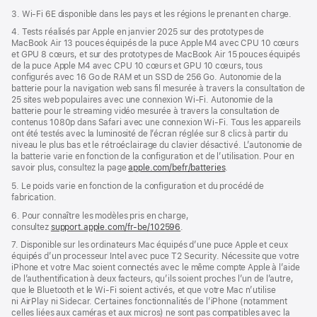
3. Wi-Fi 6E disponible dans les pays et les régions le prenant en charge.
4. Tests réalisés par Apple en janvier 2025 sur des prototypes de
MacBook Air 13 pouces équipés de la puce Apple M4 avec CPU 10 cœurs
et GPU 8 cœurs, et sur des prototypes de MacBook Air 15 pouces équipés
de la puce Apple M4 avec CPU 10 cœurs et GPU 10 cœurs, tous
configurés avec 16 Go de RAM et un SSD de 256 Go. Autonomie de la
batterie pour la navigation web sans fil mesurée à travers la consultation de
25 sites web populaires avec une connexion Wi-Fi. Autonomie de la
batterie pour le streaming vidéo mesurée à travers la consultation de
contenus 1080p dans Safari avec une connexion Wi-Fi. Tous les appareils
ont été testés avec la luminosité de l’écran réglée sur 8 clics à partir du
niveau le plus bas et le rétroéclairage du clavier désactivé. L’autonomie de
la batterie varie en fonction de la configuration et de l’utilisation. Pour en
savoir plus, consultez la page
apple.com/befr/batteries
.
5. Le poids varie en fonction de la configuration et du procédé de
fabrication.
6. Pour connaître les modèles pris en charge,
consultez
support.apple.com/fr-be/102596
.
7. Disponible sur les ordinateurs Mac équipés d’une puce Apple et ceux
équipés d’un processeur Intel avec puce T2 Security. Nécessite que votre
iPhone et votre Mac soient connectés avec le même compte Apple à l’aide
de l’authentification à deux facteurs, qu’ils soient proches l’un de l’autre,
que le Bluetooth et le Wi-Fi soient activés, et que votre Mac n’utilise
ni AirPlay ni Sidecar. Certaines fonctionnalités de l’iPhone (notamment
celles liées aux caméras et aux micros) ne sont pas compatibles avec la