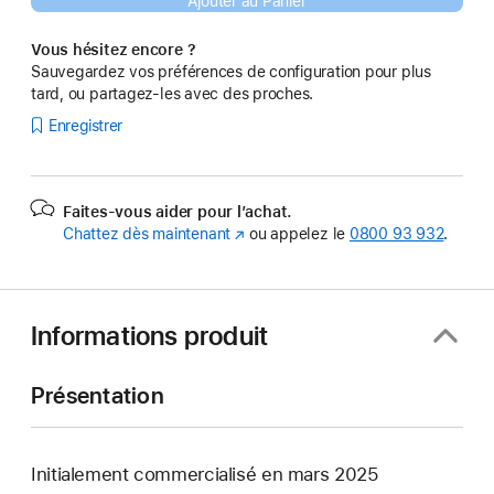
Ajouter au Panier
Vous hésitez encore ?
Sauvegardez vos préférences de configuration pour plus
tard, ou partagez-les avec des proches.
Enregistrer
Faites-vous aider pour l’achat.
Chattez dès maintenant
(s’ouvre
ou appelez le
0800 93 932
.
dans
une
nouvelle
fenêtre)
Informations produit
Présentation
Initialement commercialisé en mars 2025