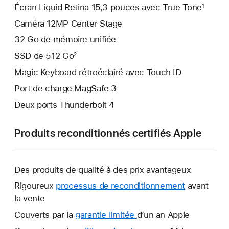
Écran Liquid Retina 15,3 pouces avec True Tone
1
Caméra 12MP Center Stage
32 Go de mémoire unifiée
SSD de 512 Go
2
Magic Keyboard rétroéclairé avec Touch ID
Port de charge MagSafe 3
Deux ports Thunderbolt 4
Produits reconditionnés certifiés Apple
Des produits de qualité à des prix avantageux
Rigoureux
processus de reconditionnement
avant
la vente
Couverts par la
garantie limitée
Une
d’un an Apple
nouvelle