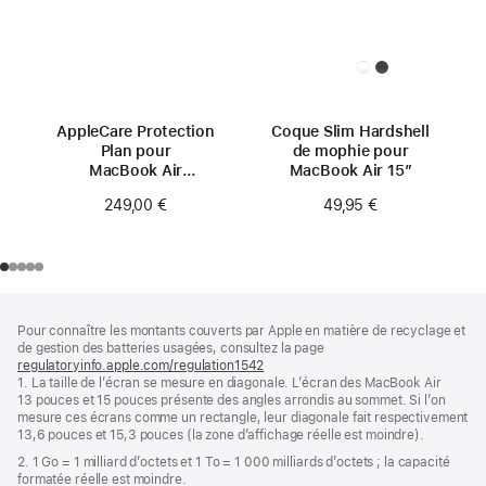
AppleCare Protection
Coque Slim Hardshell
Plan pour
de mophie pour
MacBook Air
MacBook Air 15″
15 pouces (M4)
249,00 €
49,95 €
Pied
Notes
Pour connaître les montants couverts par Apple en matière de recyclage et
de
de
de gestion des batteries usagées, consultez la page
bas
page
regulatoryinfo.apple.com/regulation1542
(s’ouvre
de
1. La taille de l’écran se mesure en diagonale. L’écran des MacBook Air
dans
page
13 pouces et 15 pouces présente des angles arrondis au sommet. Si l’on
une
mesure ces écrans comme un rectangle, leur diagonale fait respectivement
nouvelle
13,6 pouces et 15,3 pouces (la zone d’affichage réelle est moindre).
fenêtre)
2. 1 Go = 1 milliard d’octets et 1 To = 1 000 milliards d’octets ; la capacité
formatée réelle est moindre.