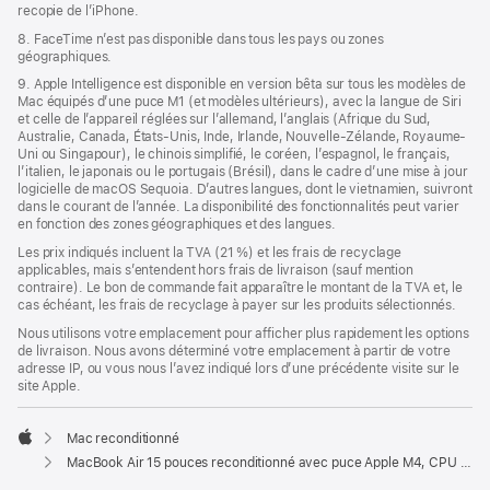
recopie de l’iPhone.
8. FaceTime n’est pas disponible dans tous les pays ou zones
géographiques.
9. Apple Intelligence est disponible en version bêta sur tous les modèles de
Mac équipés d’une puce M1 (et modèles ultérieurs), avec la langue de Siri
et celle de l’appareil réglées sur l’allemand, l’anglais (Afrique du Sud,
Australie, Canada, États-Unis, Inde, Irlande, Nouvelle-Zélande, Royaume-
Uni ou Singapour), le chinois simplifié, le coréen, l’espagnol, le français,
l’italien, le japonais ou le portugais (Brésil), dans le cadre d’une mise à jour
logicielle de macOS Sequoia. D’autres langues, dont le vietnamien, suivront
dans le courant de l’année. La disponibilité des fonctionnalités peut varier
en fonction des zones géographiques et des langues.
Les prix indiqués incluent la TVA (21 %) et les frais de recyclage
applicables, mais s’entendent hors frais de livraison (sauf mention
contraire). Le bon de commande fait apparaître le montant de la TVA et, le
cas échéant, les frais de recyclage à payer sur les produits sélectionnés.
Nous utilisons votre emplacement pour afficher plus rapidement les options
de livraison. Nous avons déterminé votre emplacement à partir de votre
adresse IP, ou vous nous l’avez indiqué lors d’une précédente visite sur le
site Apple.
Mac reconditionné
Apple
MacBook Air 15 pouces reconditionné avec puce Apple M4, CPU 10 cœurs et GPU 10 cœurs – Lumière stellaire