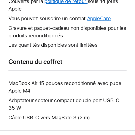
Couverts par la
politique de retour
Une
sous 14 jours
fenêtre
Apple
nouvelle
s’ouvre.
fenêtre
Vous pouvez souscrire un contrat
AppleCare
Une
s’ouvre.
nouvelle
Gravure et paquet-cadeau non disponibles pour les
fenêtre
produits reconditionnés
s’ouvre.
Les quantités disponibles sont limitées
Contenu du coffret
MacBook Air 15 pouces reconditionné avec puce
Apple M4
Adaptateur secteur compact double port USB-C
35 W
Câble USB-C vers MagSafe 3 (2 m)