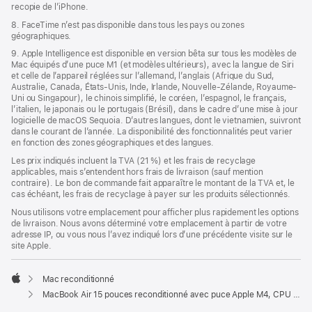
recopie de l’iPhone.
8. FaceTime n’est pas disponible dans tous les pays ou zones
géographiques.
9. Apple Intelligence est disponible en version bêta sur tous les modèles de
Mac équipés d’une puce M1 (et modèles ultérieurs), avec la langue de Siri
et celle de l’appareil réglées sur l’allemand, l’anglais (Afrique du Sud,
Australie, Canada, États-Unis, Inde, Irlande, Nouvelle-Zélande, Royaume-
Uni ou Singapour), le chinois simplifié, le coréen, l’espagnol, le français,
l’italien, le japonais ou le portugais (Brésil), dans le cadre d’une mise à jour
logicielle de macOS Sequoia. D’autres langues, dont le vietnamien, suivront
dans le courant de l’année. La disponibilité des fonctionnalités peut varier
en fonction des zones géographiques et des langues.
Les prix indiqués incluent la TVA (21 %) et les frais de recyclage
applicables, mais s’entendent hors frais de livraison (sauf mention
contraire). Le bon de commande fait apparaître le montant de la TVA et, le
cas échéant, les frais de recyclage à payer sur les produits sélectionnés.
Nous utilisons votre emplacement pour afficher plus rapidement les options
de livraison. Nous avons déterminé votre emplacement à partir de votre
adresse IP, ou vous nous l’avez indiqué lors d’une précédente visite sur le
site Apple.
Mac reconditionné
Apple
MacBook Air 15 pouces reconditionné avec puce Apple M4, CPU 10 cœurs et GPU 10 cœurs – Lumière stellaire