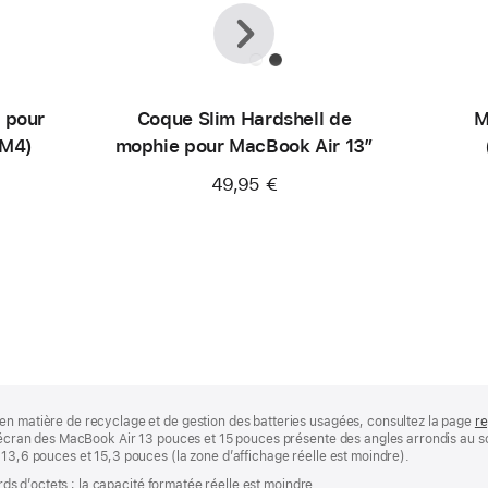
Précédent
Suivant
 pour
Coque Slim Hardshell de
M
(M4)
mophie pour MacBook Air 13″
49,95 €
en matière de recyclage et de gestion des batteries usagées, consultez la page
re
 L’écran des MacBook Air 13 pouces et 15 pouces présente des angles arrondis au
 13,6 pouces et 15,3 pouces (la zone d’affichage réelle est moindre).
ards d’octets ; la capacité formatée réelle est moindre.