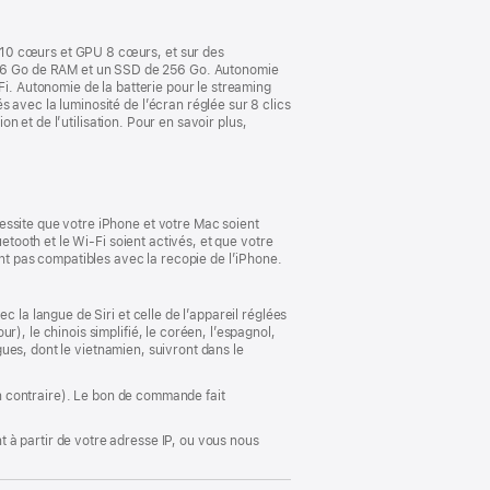
fenêtre)
 10 cœurs et GPU 8 cœurs, et sur des
16 Go de RAM et un SSD de 256 Go. Autonomie
Fi. Autonomie de la batterie pour le streaming
 avec la luminosité de l’écran réglée sur 8 clics
on et de l’utilisation. Pour en savoir plus,
essite que votre iPhone et votre Mac soient
etooth et le Wi-Fi soient activés, et que votre
ont pas compatibles avec la recopie de l’iPhone.
 la langue de Siri et celle de l’appareil réglées
), le chinois simplifié, le coréen, l’espagnol,
ngues, dont le vietnamien, suivront dans le
ion contraire). Le bon de commande fait
 à partir de votre adresse IP, ou vous nous