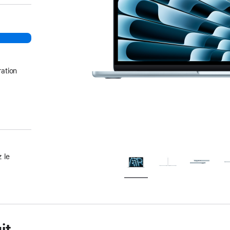
ation
 le
it