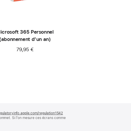
icrosoft 365 Personnel
(abonnement d’un an)
79,95 €
gulatoryinfo.apple.com/regulation1542
(s’ouvre
 sommet. Si l’on mesure ces écrans comme
dans
une
nouvelle