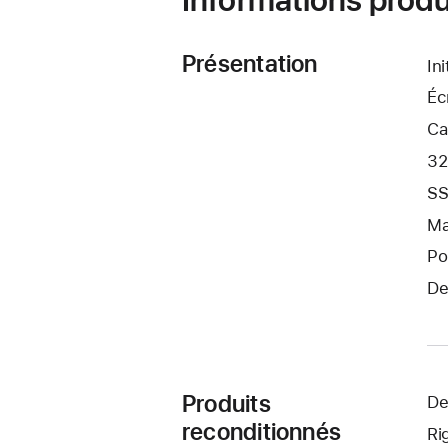
Présentation
In
Éc
Ca
32
SS
Ma
Po
De
Produits
De
reconditionnés
Ri