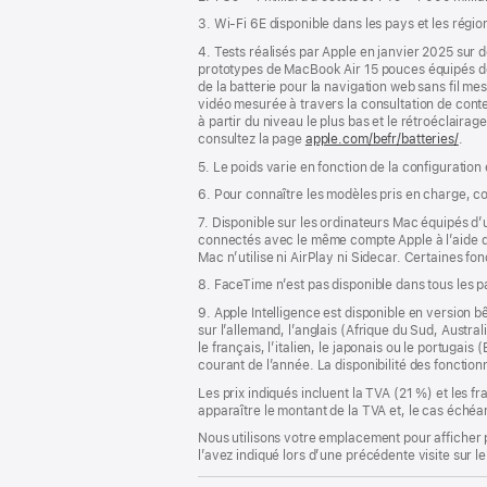
page
3. Wi-Fi 6E disponible dans les pays et les régio
4. Tests réalisés par Apple en janvier 2025 su
prototypes de MacBook Air 15 pouces équipés 
de la batterie pour la navigation web sans fil m
vidéo mesurée à travers la consultation de conte
à partir du niveau le plus bas et le rétroéclairag
consultez la page
apple.com/befr/batteries/
.
5. Le poids varie en fonction de la configuration
6. Pour connaître les modèles pris en charge, c
7. Disponible sur les ordinateurs Mac équipés d
connectés avec le même compte Apple à l’aide de l
Mac n’utilise ni AirPlay ni Sidecar. Certaines f
8. FaceTime n’est pas disponible dans tous les 
9. Apple Intelligence est disponible en version b
sur l’allemand, l’anglais (Afrique du Sud, Austra
le français, l’italien, le japonais ou le portugai
courant de l’année. La disponibilité des fonctio
Les prix indiqués incluent la TVA (21 %) et les f
apparaître le montant de la TVA et, le cas échéan
Nous utilisons votre emplacement pour afficher 
l’avez indiqué lors d’une précédente visite sur le