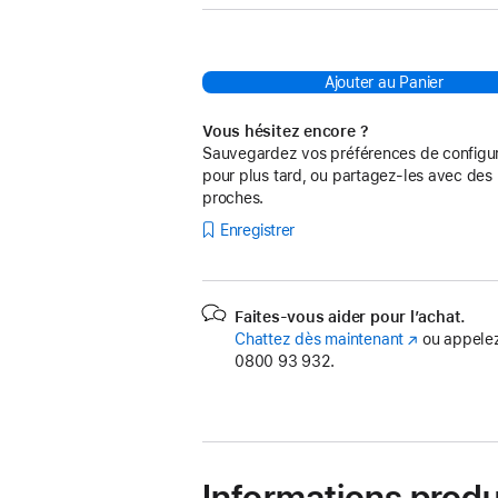
Ajouter au Panier
Vous hésitez encore ?
Sauvegardez vos préférences de configur
pour plus tard, ou partagez-les avec des
proches.
Enregistrer
Faites-vous aider pour l’achat.
Chattez dès maintenant
(s’ouvre
ou appelez
0800 93 932.
dans
une
nouvelle
fenêtre)
Informations produ