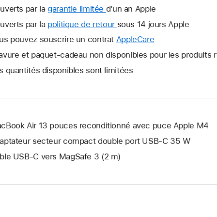
uverts par la
garantie limitée
Une
d’un an Apple
nouvelle
uverts par la
politique de retour
Une
sous 14 jours Apple
fenêtre
nouvelle
us pouvez souscrire un contrat
AppleCare
Une
s’ouvre.
fenêtre
nouvelle
avure et paquet-cadeau non disponibles pour les produits 
s’ouvre.
fenêtre
s quantités disponibles sont limitées
s’ouvre.
cBook Air 13 pouces reconditionné avec puce Apple M4
aptateur secteur compact double port USB-C 35 W
ble USB-C vers MagSafe 3 (2 m)