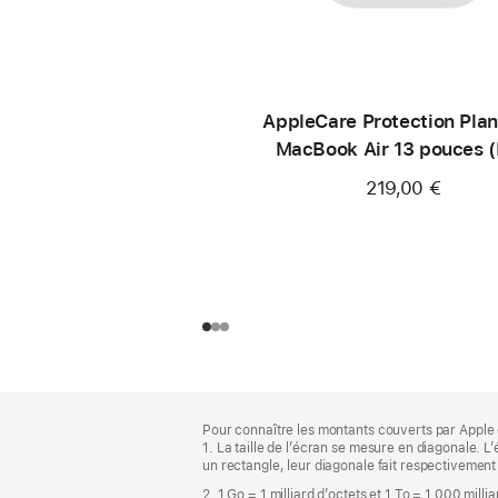
AppleCare Protection Plan
MacBook Air 13 pouces 
219,00 €
Pied
Notes
Pour connaître les montants couverts par Apple 
de
de
1. La taille de l’écran se mesure en diagonale.
bas
page
un rectangle, leur diagonale fait respectivement
de
2. 1 Go = 1 milliard d’octets et 1 To = 1 000 milli