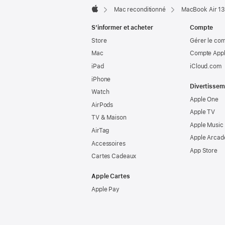
Mac reconditionné
MacBook Air 13
Apple
S’informer et acheter
Compte
Store
Gérer le co
Mac
Compte Appl
iPad
iCloud.com
iPhone
Divertissem
Watch
Apple One
AirPods
Apple TV
TV & Maison
Apple Music
AirTag
Apple Arcad
Accessoires
App Store
Cartes Cadeaux
Apple Cartes
Apple Pay