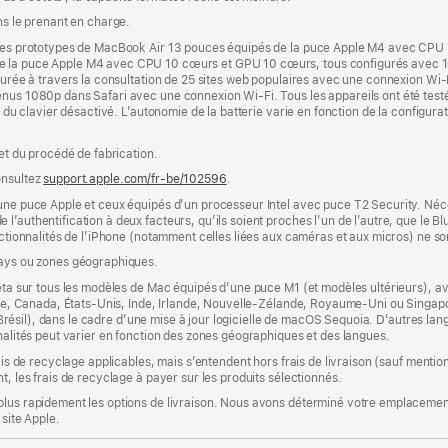
ns le prenant en charge.
r des prototypes de MacBook Air 13 pouces équipés de la puce Apple M4 avec CPU
de la puce Apple M4 avec CPU 10 cœurs et GPU 10 cœurs, tous configurés avec 
esurée à travers la consultation de 25 sites web populaires avec une connexion Wi-
nus 1080p dans Safari avec une connexion Wi-Fi. Tous les appareils ont été testés
e du clavier désactivé. L’autonomie de la batterie varie en fonction de la configurati
 et du procédé de fabrication.
onsultez
support.apple.com/fr-be/102596
.
’une puce Apple et ceux équipés d’un processeur Intel avec puce T2 Security. Néc
’authentification à deux facteurs, qu’ils soient proches l’un de l’autre, que le Blu
onctionnalités de l’iPhone (notamment celles liées aux caméras et aux micros) ne s
pays ou zones géographiques.
êta sur tous les modèles de Mac équipés d’une puce M1 (et modèles ultérieurs), avec
lie, Canada, États-Unis, Inde, Irlande, Nouvelle-Zélande, Royaume-Uni ou Singapour
s (Brésil), dans le cadre d’une mise à jour logicielle de macOS Sequoia. D’autres la
nnalités peut varier en fonction des zones géographiques et des langues.
rais de recyclage applicables, mais s’entendent hors frais de livraison (sauf ment
t, les frais de recyclage à payer sur les produits sélectionnés.
plus rapidement les options de livraison. Nous avons déterminé votre emplacement
 site Apple.