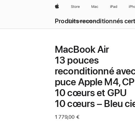
Apple
Store
Mac
iPad
iPh
Produits reconditionnés cert
Tout parcourir
MacBook Air
13 pouces
reconditionné ave
puce Apple M4, C
10 cœurs et GPU
10 cœurs – Bleu ci
1 779,00 €